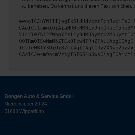
zu beheben. Du kannst uns diesen Text schicken, 
ewogICJuYW1lIjogIk5ldHdvcmtFcnJvciIsCi
CAgICJ1cmwiOiAiaHR0cHM6Ly9hcGkueC5ha3M
Vic2l0ZS12ZWhpY2xlcy9HMDAyMzc2MSUyMzI0
0OTRmOTEwNmM5ZTExOTcwNTRhZTAiLAogICAgI
ICJleHBlY3QiOiB7CiAgICAgICJyZXNwb25zZV
CAgICJwcm9ncmVzcyI6IG51bGwsCiAgICAicml
Bongen Auto & Service GmbH
Niederwipper 20-24,
51688 Wipperfürth