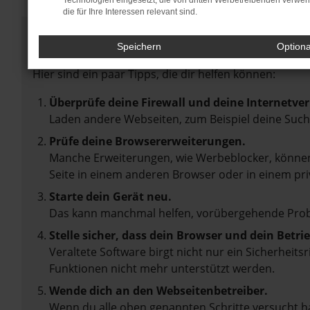
Technologien eingesetzt, die von dritten Werbetreibenden verwe
die für Ihre Interessen relevant sind.
Fehler: Network Error
Speichern
Option
Beim Laden ist ein Fehler aufgetreten.
Hier sind ein paar Tipps, die dir helfen können:
Überprüfe deine Firewall und deine Internetve
Laden andere Webseiten, zum Beispiel deine Suc
Prüfe deine Browsererweiterungen.
Manche Erweiterungen, wie Werbeblocker, können 
Seite in einem anderen Browser oder in einem pri
Starte dein Gerät neu.
Das kann manchmal helfen, vorübergehende Pro
Stelle sicher, dass dein Browser und dein Betr
Veraltete Software birgt nicht nur ein Sicherheit
Funktionen nicht mehr unterstützt werden.
Wende dich an den Webseitenbetreiber.
Wenn du alle oben genannten Schritte versucht ha