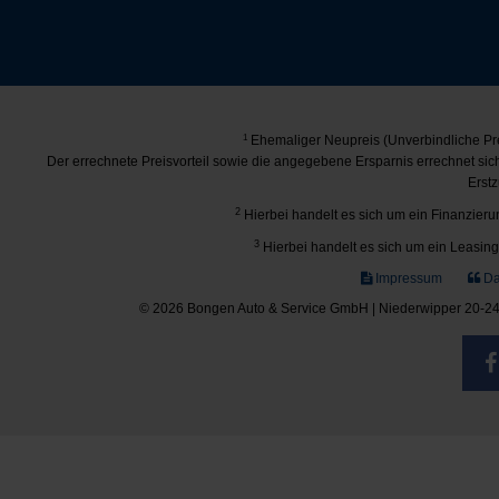
1
Ehemaliger Neupreis (Unverbindliche Pre
Der errechnete Preisvorteil sowie die angegebene Ersparnis errechnet si
Erstz
2
Hierbei handelt es sich um ein Finanzierun
3
Hierbei handelt es sich um ein Leasing-
Impressum
Da
© 2026 Bongen Auto & Service GmbH | Niederwipper 20-24 