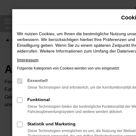
Zum
Hauptinhalt
Cooki
springen
MENÜ
Wir nutzen Cookies, um Ihnen die bestmögliche Nutzung uns
verbessern. Wir berücksichtigen hierbei Ihre Präferenzen und 
Startseite
Fahrzeugangebote
Autobörse
Einwilligung geben. Wenn Sie zu einem späteren Zeitpunkt Ihr
widerrufen. Weitere Informationen zum Umfang der Datenverar
Impressum
Autobörse
Folgende Kategorien von Cookies werden von uns eingesetzt:
Essentiell
Finden Sie Ihren neuen Traumwagen bei uns. Dafür haben Sie 
Diese Technologien sind erforderlich, um die Kernfunktionalität d
Fahrzeuge an, die bei uns auf dem Hof stehen. Dann können S
Oder Sie klicken auf den Button Autobörse und Sie haben Zug
Funktional
unserem Händlernetzwerk. Diese Fahrzeuge können wir dann f
Diese Technologien bieten die bestmögliche Funktionalität der We
Fahrzeugbewertungssystem und weitere werden aktiviert.
Unser B
Statistik und Marketing
Diese Technologien ermöglichen es uns, die Nutzung der Websei