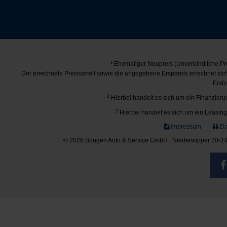
1
Ehemaliger Neupreis (Unverbindliche Pre
Der errechnete Preisvorteil sowie die angegebene Ersparnis errechnet si
Erstz
2
Hierbei handelt es sich um ein Finanzierun
3
Hierbei handelt es sich um ein Leasing-
Impressum
Da
© 2026 Bongen Auto & Service GmbH | Niederwipper 20-24 