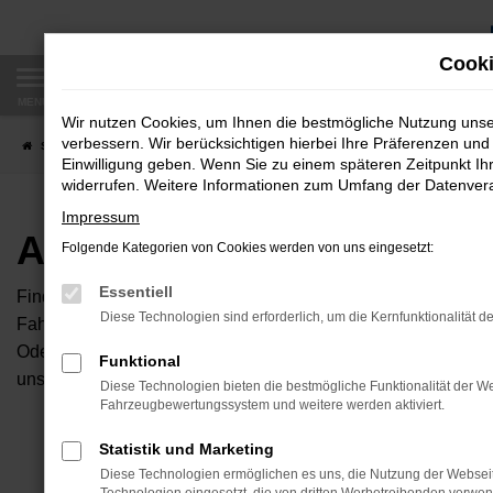
Zum
Hauptinhalt
Cooki
springen
MENÜ
Wir nutzen Cookies, um Ihnen die bestmögliche Nutzung uns
verbessern. Wir berücksichtigen hierbei Ihre Präferenzen und 
Startseite
Fahrzeugangebote
Autobörse
Einwilligung geben. Wenn Sie zu einem späteren Zeitpunkt Ihr
widerrufen. Weitere Informationen zum Umfang der Datenverar
Impressum
Autobörse
Folgende Kategorien von Cookies werden von uns eingesetzt:
Essentiell
Finden Sie Ihren neuen Traumwagen bei uns. Dafür haben Sie 
Diese Technologien sind erforderlich, um die Kernfunktionalität d
Fahrzeuge an, die bei uns auf dem Hof stehen. Dann können S
Oder Sie klicken auf den Button Autobörse und Sie haben Zug
Funktional
unserem Händlernetzwerk. Diese Fahrzeuge können wir dann f
Diese Technologien bieten die bestmögliche Funktionalität der We
Fahrzeugbewertungssystem und weitere werden aktiviert.
Unser B
Statistik und Marketing
Diese Technologien ermöglichen es uns, die Nutzung der Websei