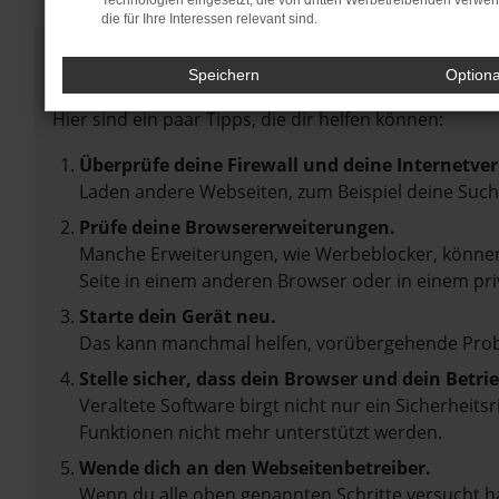
Technologien eingesetzt, die von dritten Werbetreibenden verwe
die für Ihre Interessen relevant sind.
Fehler: Network Error
Speichern
Option
Beim Laden ist ein Fehler aufgetreten.
Hier sind ein paar Tipps, die dir helfen können:
Überprüfe deine Firewall und deine Internetve
Laden andere Webseiten, zum Beispiel deine Suc
Prüfe deine Browsererweiterungen.
Manche Erweiterungen, wie Werbeblocker, können 
Seite in einem anderen Browser oder in einem pri
Starte dein Gerät neu.
Das kann manchmal helfen, vorübergehende Pro
Stelle sicher, dass dein Browser und dein Betr
Veraltete Software birgt nicht nur ein Sicherheit
Funktionen nicht mehr unterstützt werden.
Wende dich an den Webseitenbetreiber.
Wenn du alle oben genannten Schritte versucht ha