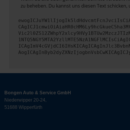
zu beheben. Du kannst uns diesen Text schicken, 
ewogICJuYW1lIjogIk5ldHdvcmtFcnJvciIsCi
CAgICJ1cmwiOiAiaHR0cHM6Ly9hcGkueC5ha3M
Vic2l0ZS12ZWhpY2xlcy9HVy1BTUw2MzczJTIz
1NTQ5NGY5MTA2YzllMTE5NzA1NGFlMCIsCiAgI
ICAgImV4cGVjdCI6IHsKICAgICAgInJlc3Bvbn
AogICAgInByb2dyZXNzIjogbnVsbCwKICAgICJ
Bongen Auto & Service GmbH
Niederwipper 20-24,
51688 Wipperfürth