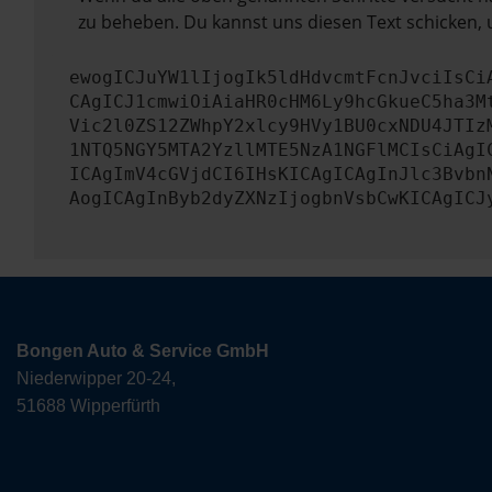
zu beheben. Du kannst uns diesen Text schicken, 
ewogICJuYW1lIjogIk5ldHdvcmtFcnJvciIsCi
CAgICJ1cmwiOiAiaHR0cHM6Ly9hcGkueC5ha3M
Vic2l0ZS12ZWhpY2xlcy9HVy1BU0cxNDU4JTIz
1NTQ5NGY5MTA2YzllMTE5NzA1NGFlMCIsCiAgI
ICAgImV4cGVjdCI6IHsKICAgICAgInJlc3Bvbn
AogICAgInByb2dyZXNzIjogbnVsbCwKICAgICJ
Bongen Auto & Service GmbH
Niederwipper 20-24,
51688 Wipperfürth