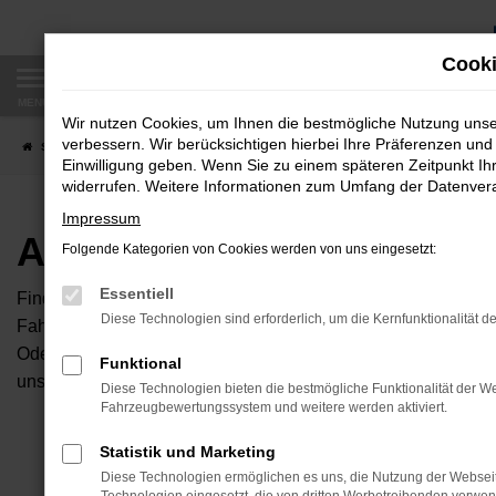
Zum
Hauptinhalt
Cooki
springen
MENÜ
Wir nutzen Cookies, um Ihnen die bestmögliche Nutzung uns
verbessern. Wir berücksichtigen hierbei Ihre Präferenzen und 
Startseite
Fahrzeugangebote
Autobörse
Einwilligung geben. Wenn Sie zu einem späteren Zeitpunkt Ihr
widerrufen. Weitere Informationen zum Umfang der Datenverar
Impressum
Autobörse
Folgende Kategorien von Cookies werden von uns eingesetzt:
Essentiell
Finden Sie Ihren neuen Traumwagen bei uns. Dafür haben Sie 
Diese Technologien sind erforderlich, um die Kernfunktionalität d
Fahrzeuge an, die bei uns auf dem Hof stehen. Dann können S
Oder Sie klicken auf den Button Autobörse und Sie haben Zug
Funktional
unserem Händlernetzwerk. Diese Fahrzeuge können wir dann f
Diese Technologien bieten die bestmögliche Funktionalität der We
Fahrzeugbewertungssystem und weitere werden aktiviert.
Unser B
Statistik und Marketing
Diese Technologien ermöglichen es uns, die Nutzung der Websei