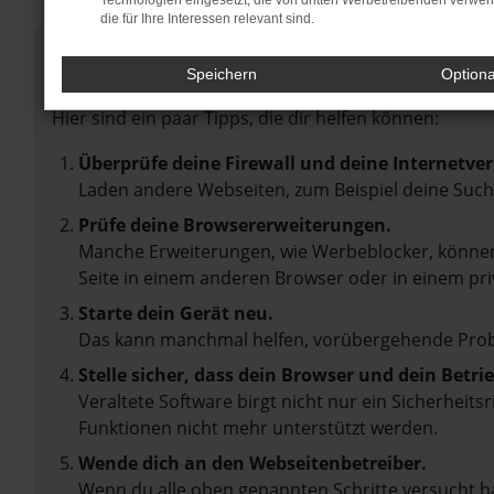
Technologien eingesetzt, die von dritten Werbetreibenden verwe
die für Ihre Interessen relevant sind.
Fehler: Network Error
Speichern
Option
Beim Laden ist ein Fehler aufgetreten.
Hier sind ein paar Tipps, die dir helfen können:
Überprüfe deine Firewall und deine Internetve
Laden andere Webseiten, zum Beispiel deine Suc
Prüfe deine Browsererweiterungen.
Manche Erweiterungen, wie Werbeblocker, können 
Seite in einem anderen Browser oder in einem pri
Starte dein Gerät neu.
Das kann manchmal helfen, vorübergehende Pro
Stelle sicher, dass dein Browser und dein Betr
Veraltete Software birgt nicht nur ein Sicherheit
Funktionen nicht mehr unterstützt werden.
Wende dich an den Webseitenbetreiber.
Wenn du alle oben genannten Schritte versucht ha