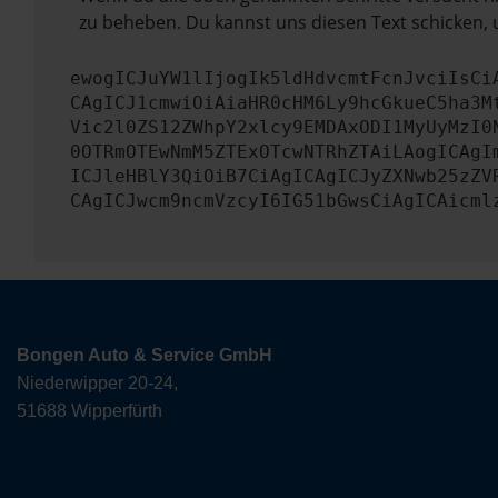
zu beheben. Du kannst uns diesen Text schicken, 
ewogICJuYW1lIjogIk5ldHdvcmtFcnJvciIsCi
CAgICJ1cmwiOiAiaHR0cHM6Ly9hcGkueC5ha3M
Vic2l0ZS12ZWhpY2xlcy9EMDAxODI1MyUyMzI0
0OTRmOTEwNmM5ZTExOTcwNTRhZTAiLAogICAgI
ICJleHBlY3QiOiB7CiAgICAgICJyZXNwb25zZV
CAgICJwcm9ncmVzcyI6IG51bGwsCiAgICAicml
Bongen Auto & Service GmbH
Niederwipper 20-24,
51688 Wipperfürth