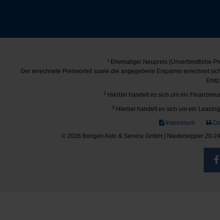
1
Ehemaliger Neupreis (Unverbindliche Pre
Der errechnete Preisvorteil sowie die angegebene Ersparnis errechnet si
Erstz
2
Hierbei handelt es sich um ein Finanzierun
3
Hierbei handelt es sich um ein Leasing-
Impressum
Da
© 2026 Bongen Auto & Service GmbH | Niederwipper 20-24 