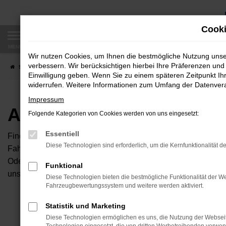
Zum
Hauptinhalt
Cooki
springen
MENÜ
Wir nutzen Cookies, um Ihnen die bestmögliche Nutzung uns
verbessern. Wir berücksichtigen hierbei Ihre Präferenzen und 
Startseite
Fahrzeugangebote
Autobörse
Einwilligung geben. Wenn Sie zu einem späteren Zeitpunkt Ihr
widerrufen. Weitere Informationen zum Umfang der Datenverar
Impressum
Autobörse
Folgende Kategorien von Cookies werden von uns eingesetzt:
Essentiell
Finden Sie Ihren neuen Traumwagen bei uns. Dafür haben Sie 
Diese Technologien sind erforderlich, um die Kernfunktionalität d
Fahrzeuge an, die bei uns auf dem Hof stehen. Dann können S
Oder Sie klicken auf den Button Autobörse und Sie haben Zug
Funktional
unserem Händlernetzwerk. Diese Fahrzeuge können wir dann f
Diese Technologien bieten die bestmögliche Funktionalität der We
Fahrzeugbewertungssystem und weitere werden aktiviert.
Unser B
Statistik und Marketing
Diese Technologien ermöglichen es uns, die Nutzung der Websei