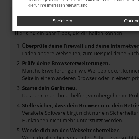
Technologien eingesetzt, die von dritten Werbetreibenden verwe
die für Ihre Interessen relevant sind.
Fehler: Network Error
Speichern
Option
Beim Laden ist ein Fehler aufgetreten.
Hier sind ein paar Tipps, die dir helfen können:
Überprüfe deine Firewall und deine Internetve
Laden andere Webseiten, zum Beispiel deine Suc
Prüfe deine Browsererweiterungen.
Manche Erweiterungen, wie Werbeblocker, können 
Seite in einem anderen Browser oder in einem pri
Starte dein Gerät neu.
Das kann manchmal helfen, vorübergehende Pro
Stelle sicher, dass dein Browser und dein Betr
Veraltete Software birgt nicht nur ein Sicherheit
Funktionen nicht mehr unterstützt werden.
Wende dich an den Webseitenbetreiber.
Wenn du alle oben genannten Schritte versucht ha