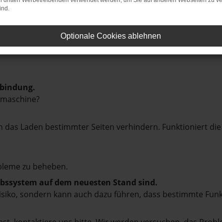
on dritten Werbetreibenden verwendet werden, um Sie auf anderen Webseiten zu ve
ind.
Optionale Cookies ablehnen
rbindung.
hmaschine?
das Laden bestimmter Seiten verhindern. Funktioniert die
bleme zu beheben.
iebssystem auf dem neuesten Stand sind.
tsrisiko, sondern kann auch dazu führen, dass bestimmte Fun