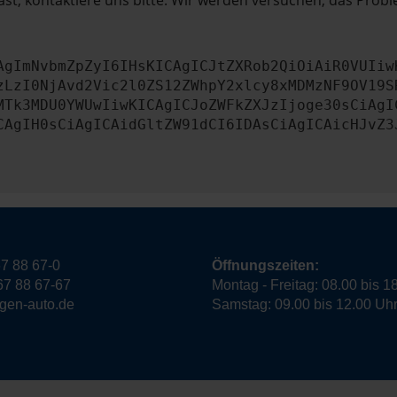
st, kontaktiere uns bitte. Wir werden versuchen, das Prob
AgImNvbmZpZyI6IHsKICAgICJtZXRob2QiOiAiR0VUIiw
zLzI0NjAvd2Vic2l0ZS12ZWhpY2xlcy8xMDMzNF9OV19S
MTk3MDU0YWUwIiwKICAgICJoZWFkZXJzIjoge30sCiAgI
CAgIH0sCiAgICAidGltZW91dCI6IDAsCiAgICAicHJvZ3
7 88 67-0
Öffnungszeiten:
67 88 67-67
Montag - Freitag: 08.00 bis 1
ngen-auto.de
Samstag: 09.00 bis 12.00 Uh