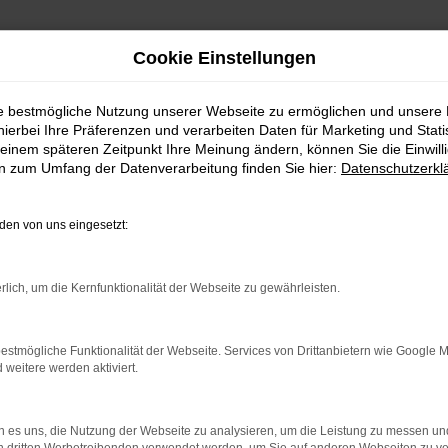
Cookie Einstellungen
ie bestmögliche Nutzung unserer Webseite zu ermöglichen und unsere
hierbei Ihre Präferenzen und verarbeiten Daten für Marketing und Stati
einem späteren Zeitpunkt Ihre Meinung ändern, können Sie die Einwillig
en zum Umfang der Datenverarbeitung finden Sie hier:
Datenschutzerkl
en von uns eingesetzt:
rlich, um die Kernfunktionalität der Webseite zu gewährleisten.
 2 Möglichkeiten. Sehen Sie sich mit Klick auf „Unser Bestand
en und Probefahren. Oder Sie klicken auf den Button Autobörse u
estmögliche Funktionalität der Webseite. Services von Drittanbietern wie Google 
euge können wir dann für Sie beschaffen. Wir freuen uns auf 
eitere werden aktiviert.
Unser Bestand
Autobörse
 es uns, die Nutzung der Webseite zu analysieren, um die Leistung zu messen u