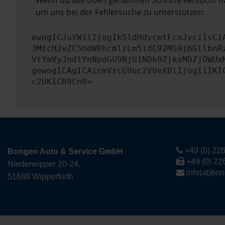
Wenn du alle oben genannten Schritte versucht ha
um uns bei der Fehlersuche zu unterstützen:
ewogICJuYW1lIjogIk5ldHdvcmtFcnJvciIsCi
3MtcHJvZC5hdWRhcmlzLm5ldC92MS9jbGllbnR
VtYmVyJndlYnNpdGU9NjU1NDk0ZjkxMDZjOWUx
gewogICAgICAicmVzcG9uc2VUeXBlIjogIiIKI
c2UKICB9Cn0=
+49 (0) 226
Bongen Auto & Service GmbH
+49 (0) 22
Niederwipper 20-24,
info(at)bo
51688 Wipperfürth