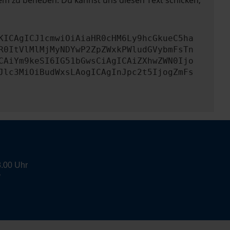
lem zu beheben. Du kannst uns diesen Text schicken,
KICAgICJ1cmwiOiAiaHR0cHM6Ly9hcGkueC5ha
R0ItVlMlMjMyNDYwP2ZpZWxkPWludGVybmFsTn
CAiYm9keSI6IG51bGwsCiAgICAiZXhwZWN0Ijo
Jlc3MiOiBudWxsLAogICAgInJpc2t5IjogZmFs
8.00 Uhr
r