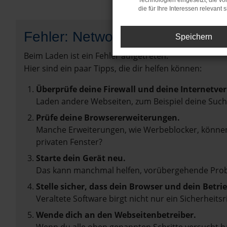
Technologien eingesetzt, die v
die für Ihre Interessen relevant s
Fehler: Network Error
Speichern
Beim Laden ist ein Fehler aufgetreten.
Hier sind ein paar Tipps, die dir helfen können:
Überprüfe deine Firewall und deine Internetve
Laden andere Webseiten, zum Beispiel deine Suc
Prüfe deine Browsererweiterungen.
Manche Erweiterungen, wie Werbeblocker, können 
privaten Fenster?
Starte dein Gerät neu.
Das kann manchmal helfen, vorübergehende Pro
Stelle sicher, dass dein Browser und dein Betr
Veraltete Software birgt nicht nur ein Sicherhei
Wende dich an den Webseitenbetreiber.