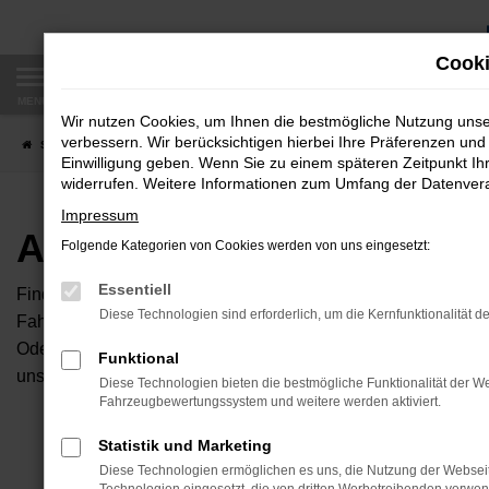
Zum
Hauptinhalt
Cooki
springen
MENÜ
Wir nutzen Cookies, um Ihnen die bestmögliche Nutzung uns
verbessern. Wir berücksichtigen hierbei Ihre Präferenzen und 
Startseite
Fahrzeugangebote
Autobörse
Einwilligung geben. Wenn Sie zu einem späteren Zeitpunkt Ihr
widerrufen. Weitere Informationen zum Umfang der Datenverar
Impressum
Autobörse
Folgende Kategorien von Cookies werden von uns eingesetzt:
Essentiell
Finden Sie Ihren neuen Traumwagen bei uns. Dafür haben Sie 
Diese Technologien sind erforderlich, um die Kernfunktionalität d
Fahrzeuge an, die bei uns auf dem Hof stehen. Dann können S
Oder Sie klicken auf den Button Autobörse und Sie haben Zug
Funktional
unserem Händlernetzwerk. Diese Fahrzeuge können wir dann f
Diese Technologien bieten die bestmögliche Funktionalität der We
Fahrzeugbewertungssystem und weitere werden aktiviert.
Unser B
Statistik und Marketing
Diese Technologien ermöglichen es uns, die Nutzung der Websei