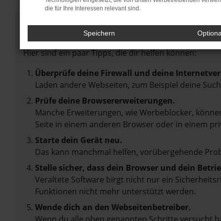
Technologien eingesetzt, die von dritten Werbetreibenden verwe
die für Ihre Interessen relevant sind.
Fehler: Network Error
Speichern
Option
Beim Laden ist ein Fehler aufgetreten.
Hier sind ein paar Tipps, die dir helfen können:
Überprüfe deine Firewall und deine Internetve
Laden andere Webseiten, zum Beispiel deine Suc
Prüfe deine Browsererweiterungen.
Manche Erweiterungen, wie Werbeblocker, können 
Seite in einem anderen Browser oder in einem pri
Starte dein Gerät neu.
Das kann manchmal helfen, vorübergehende Pro
Stelle sicher, dass dein Browser und dein Betr
Veraltete Software birgt nicht nur ein Sicherheit
Funktionen nicht mehr unterstützt werden.
Wende dich an den Webseitenbetreiber.
Wenn du alle oben genannten Schritte versucht ha