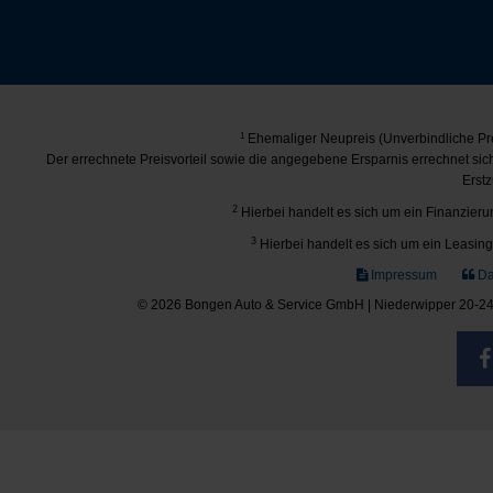
1
Ehemaliger Neupreis (Unverbindliche Pre
Der errechnete Preisvorteil sowie die angegebene Ersparnis errechnet si
Erstz
2
Hierbei handelt es sich um ein Finanzierun
3
Hierbei handelt es sich um ein Leasing-
Impressum
Da
© 2026 Bongen Auto & Service GmbH | Niederwipper 20-24 