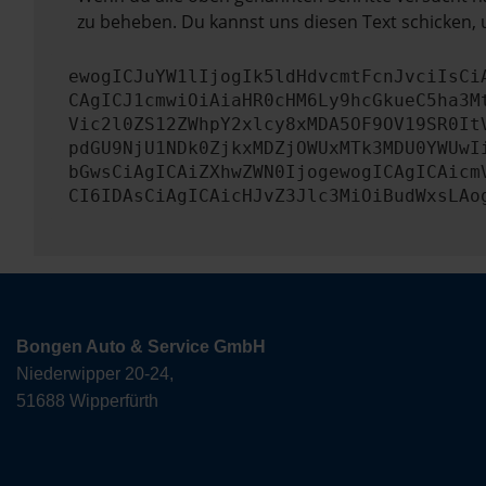
zu beheben. Du kannst uns diesen Text schicken, 
ewogICJuYW1lIjogIk5ldHdvcmtFcnJvciIsCi
CAgICJ1cmwiOiAiaHR0cHM6Ly9hcGkueC5ha3M
Vic2l0ZS12ZWhpY2xlcy8xMDA5OF9OV19SR0It
pdGU9NjU1NDk0ZjkxMDZjOWUxMTk3MDU0YWUwI
bGwsCiAgICAiZXhwZWN0IjogewogICAgICAicm
CI6IDAsCiAgICAicHJvZ3Jlc3MiOiBudWxsLAo
Bongen Auto & Service GmbH
Niederwipper 20-24,
51688 Wipperfürth