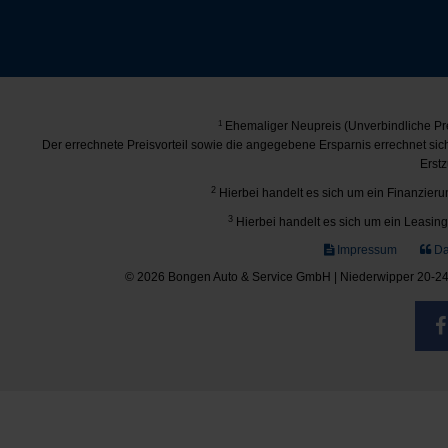
1
Ehemaliger Neupreis (Unverbindliche Pre
Der errechnete Preisvorteil sowie die angegebene Ersparnis errechnet si
Erstz
2
Hierbei handelt es sich um ein Finanzierun
3
Hierbei handelt es sich um ein Leasing-
Impressum
Da
© 2026 Bongen Auto & Service GmbH | Niederwipper 20-24 