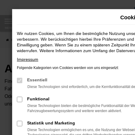
Zum
Hauptinhalt
Cooki
springen
MENÜ
Wir nutzen Cookies, um Ihnen die bestmögliche Nutzung uns
verbessern. Wir berücksichtigen hierbei Ihre Präferenzen und 
Startseite
Fahrzeugangebote
Autobörse
Einwilligung geben. Wenn Sie zu einem späteren Zeitpunkt Ihr
widerrufen. Weitere Informationen zum Umfang der Datenverar
Impressum
Autobörse
Folgende Kategorien von Cookies werden von uns eingesetzt:
Essentiell
Finden Sie Ihren neuen Traumwagen bei uns. Dafür haben Sie 
Diese Technologien sind erforderlich, um die Kernfunktionalität d
Fahrzeuge an, die bei uns auf dem Hof stehen. Dann können S
Oder Sie klicken auf den Button Autobörse und Sie haben Zug
Funktional
unserem Händlernetzwerk. Diese Fahrzeuge können wir dann f
Diese Technologien bieten die bestmögliche Funktionalität der We
Fahrzeugbewertungssystem und weitere werden aktiviert.
Unser B
Statistik und Marketing
Diese Technologien ermöglichen es uns, die Nutzung der Websei