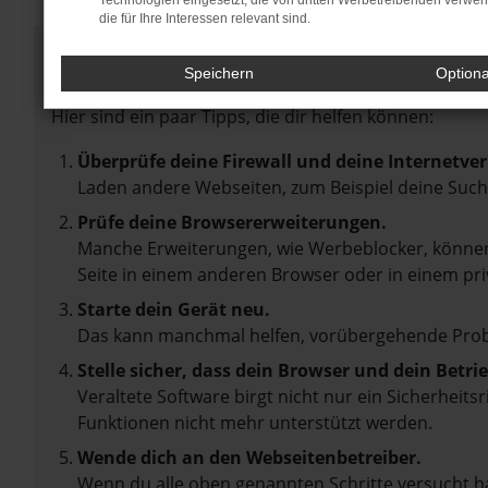
Technologien eingesetzt, die von dritten Werbetreibenden verwe
die für Ihre Interessen relevant sind.
Fehler: Network Error
Speichern
Option
Beim Laden ist ein Fehler aufgetreten.
Hier sind ein paar Tipps, die dir helfen können:
Überprüfe deine Firewall und deine Internetve
Laden andere Webseiten, zum Beispiel deine Suc
Prüfe deine Browsererweiterungen.
Manche Erweiterungen, wie Werbeblocker, können 
Seite in einem anderen Browser oder in einem pri
Starte dein Gerät neu.
Das kann manchmal helfen, vorübergehende Pro
Stelle sicher, dass dein Browser und dein Betr
Veraltete Software birgt nicht nur ein Sicherheit
Funktionen nicht mehr unterstützt werden.
Wende dich an den Webseitenbetreiber.
Wenn du alle oben genannten Schritte versucht ha