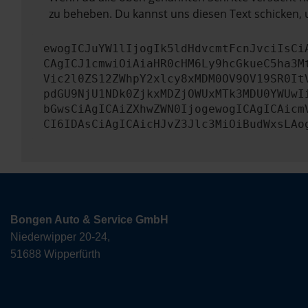
zu beheben. Du kannst uns diesen Text schicken, 
ewogICJuYW1lIjogIk5ldHdvcmtFcnJvciIsCi
CAgICJ1cmwiOiAiaHR0cHM6Ly9hcGkueC5ha3M
Vic2l0ZS12ZWhpY2xlcy8xMDM0OV9OV19SR0It
pdGU9NjU1NDk0ZjkxMDZjOWUxMTk3MDU0YWUwI
bGwsCiAgICAiZXhwZWN0IjogewogICAgICAicm
CI6IDAsCiAgICAicHJvZ3Jlc3MiOiBudWxsLAo
Bongen Auto & Service GmbH
Niederwipper 20-24,
51688 Wipperfürth