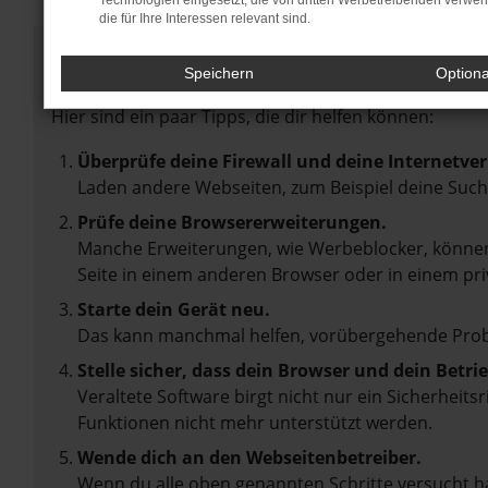
Technologien eingesetzt, die von dritten Werbetreibenden verwe
die für Ihre Interessen relevant sind.
Fehler: Network Error
Speichern
Option
Beim Laden ist ein Fehler aufgetreten.
Hier sind ein paar Tipps, die dir helfen können:
Überprüfe deine Firewall und deine Internetve
Laden andere Webseiten, zum Beispiel deine Suc
Prüfe deine Browsererweiterungen.
Manche Erweiterungen, wie Werbeblocker, können 
Seite in einem anderen Browser oder in einem pri
Starte dein Gerät neu.
Das kann manchmal helfen, vorübergehende Pro
Stelle sicher, dass dein Browser und dein Betr
Veraltete Software birgt nicht nur ein Sicherheit
Funktionen nicht mehr unterstützt werden.
Wende dich an den Webseitenbetreiber.
Wenn du alle oben genannten Schritte versucht ha