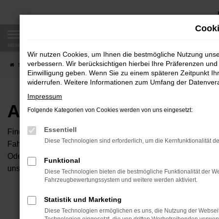
Zum
Hauptinhalt
Cooki
springen
MENÜ
Wir nutzen Cookies, um Ihnen die bestmögliche Nutzung uns
verbessern. Wir berücksichtigen hierbei Ihre Präferenzen und 
Startseite
Fahrzeugangebote
Autobörse
Einwilligung geben. Wenn Sie zu einem späteren Zeitpunkt Ihr
widerrufen. Weitere Informationen zum Umfang der Datenverar
Impressum
Autobörse
Folgende Kategorien von Cookies werden von uns eingesetzt:
Essentiell
Finden Sie Ihren neuen Traumwagen bei uns. Dafür haben Sie 
Diese Technologien sind erforderlich, um die Kernfunktionalität d
Fahrzeuge an, die bei uns auf dem Hof stehen. Dann können S
Oder Sie klicken auf den Button Autobörse und Sie haben Zug
Funktional
unserem Händlernetzwerk. Diese Fahrzeuge können wir dann f
Diese Technologien bieten die bestmögliche Funktionalität der We
Fahrzeugbewertungssystem und weitere werden aktiviert.
Unser B
Statistik und Marketing
Diese Technologien ermöglichen es uns, die Nutzung der Websei