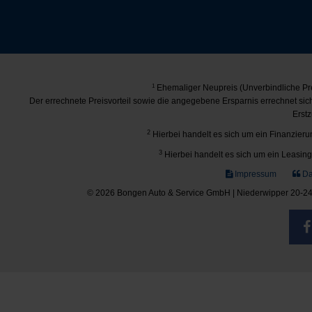
1
Ehemaliger Neupreis (Unverbindliche Pre
Der errechnete Preisvorteil sowie die angegebene Ersparnis errechnet si
Erstz
2
Hierbei handelt es sich um ein Finanzierun
3
Hierbei handelt es sich um ein Leasing-
Impressum
Da
© 2026 Bongen Auto & Service GmbH | Niederwipper 20-24 