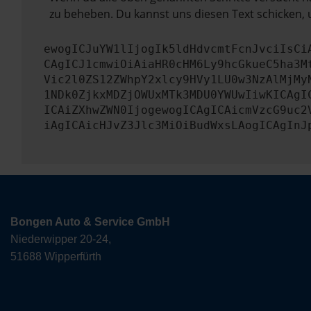
zu beheben. Du kannst uns diesen Text schicken, 
ewogICJuYW1lIjogIk5ldHdvcmtFcnJvciIsCi
CAgICJ1cmwiOiAiaHR0cHM6Ly9hcGkueC5ha3M
Vic2l0ZS12ZWhpY2xlcy9HVy1LU0w3NzAlMjMy
1NDk0ZjkxMDZjOWUxMTk3MDU0YWUwIiwKICAgI
ICAiZXhwZWN0IjogewogICAgICAicmVzcG9uc2
iAgICAicHJvZ3Jlc3MiOiBudWxsLAogICAgInJ
Bongen Auto & Service GmbH
Niederwipper 20-24,
51688 Wipperfürth