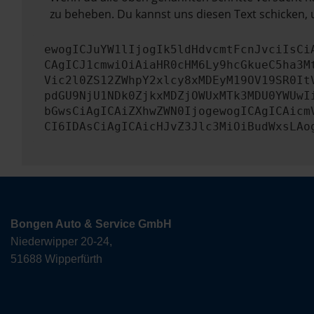
zu beheben. Du kannst uns diesen Text schicken, 
ewogICJuYW1lIjogIk5ldHdvcmtFcnJvciIsCi
CAgICJ1cmwiOiAiaHR0cHM6Ly9hcGkueC5ha3M
Vic2l0ZS12ZWhpY2xlcy8xMDEyM19OV19SR0It
pdGU9NjU1NDk0ZjkxMDZjOWUxMTk3MDU0YWUwI
bGwsCiAgICAiZXhwZWN0IjogewogICAgICAicm
CI6IDAsCiAgICAicHJvZ3Jlc3MiOiBudWxsLAo
Bongen Auto & Service GmbH
Niederwipper 20-24,
51688 Wipperfürth