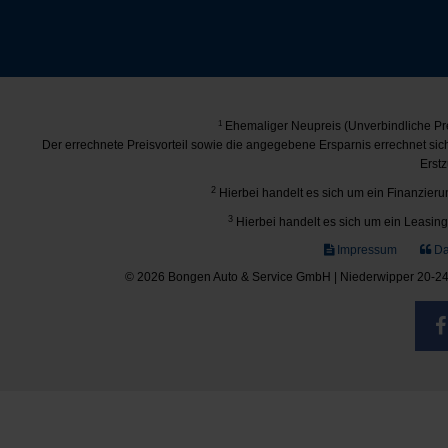
1
Ehemaliger Neupreis (Unverbindliche Pre
Der errechnete Preisvorteil sowie die angegebene Ersparnis errechnet si
Erstz
2
Hierbei handelt es sich um ein Finanzierun
3
Hierbei handelt es sich um ein Leasing-
Impressum
Da
© 2026 Bongen Auto & Service GmbH | Niederwipper 20-24 