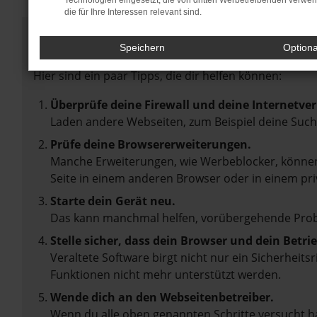
Technologien eingesetzt, die von dritten Werbetreibenden verwe
die für Ihre Interessen relevant sind.
Fehler: Network Error
Speichern
Option
Beim Laden ist ein Fehler aufgetreten.
Hier sind ein paar Tipps, die dir helfen können:
Überprüfe deine Firewall und deine Internetve
Laden andere Webseiten, zum Beispiel deine Suc
Prüfe deine Browsererweiterungen.
Manche Erweiterungen, wie Werbeblocker, können 
Seite in einem anderen Browser oder in einem pri
Starte dein Gerät neu.
Das kann manchmal helfen, vorübergehende Pro
Stelle sicher, dass dein Browser und dein Betr
Veraltete Software birgt nicht nur ein Sicherheit
Funktionen nicht mehr unterstützt werden.
Wende dich an den Webseitenbetreiber.
Wenn du alle oben genannten Schritte versucht ha