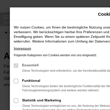
Zum
Hauptinhalt
Cooki
springen
MENÜ
Wir nutzen Cookies, um Ihnen die bestmögliche Nutzung uns
verbessern. Wir berücksichtigen hierbei Ihre Präferenzen und 
Startseite
Fahrzeugangebote
Autobörse
Einwilligung geben. Wenn Sie zu einem späteren Zeitpunkt Ihr
widerrufen. Weitere Informationen zum Umfang der Datenverar
Impressum
Autobörse
Folgende Kategorien von Cookies werden von uns eingesetzt:
Essentiell
Finden Sie Ihren neuen Traumwagen bei uns. Dafür haben Sie 
Diese Technologien sind erforderlich, um die Kernfunktionalität d
Fahrzeuge an, die bei uns auf dem Hof stehen. Dann können S
Oder Sie klicken auf den Button Autobörse und Sie haben Zug
Funktional
unserem Händlernetzwerk. Diese Fahrzeuge können wir dann f
Diese Technologien bieten die bestmögliche Funktionalität der We
Fahrzeugbewertungssystem und weitere werden aktiviert.
Unser B
Statistik und Marketing
Diese Technologien ermöglichen es uns, die Nutzung der Websei