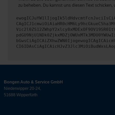
zu beheben. Du kannst uns diesen Text schicken, 
ewogICJuYW1lIjogIk5ldHdvcmtFcnJvciIsCi
CAgICJ1cmwiOiAiaHR0cHM6Ly9hcGkueC5ha3M
Vic2l0ZS12ZWhpY2xlcy8xMDExOF9OV19SR0It
pdGU9NjU1NDk0ZjkxMDZjOWUxMTk3MDU0YWUwI
bGwsCiAgICAiZXhwZWN0IjogewogICAgICAicm
CI6IDAsCiAgICAicHJvZ3Jlc3MiOiBudWxsLAo
Bongen Auto & Service GmbH
Niederwipper 20-24,
51688 Wipperfürth