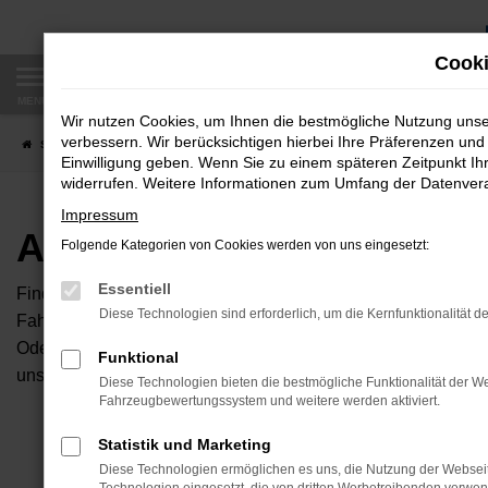
Zum
Hauptinhalt
Cooki
springen
MENÜ
Wir nutzen Cookies, um Ihnen die bestmögliche Nutzung uns
verbessern. Wir berücksichtigen hierbei Ihre Präferenzen und 
Startseite
Fahrzeugangebote
Autobörse
Einwilligung geben. Wenn Sie zu einem späteren Zeitpunkt Ihr
widerrufen. Weitere Informationen zum Umfang der Datenverar
Impressum
Autobörse
Folgende Kategorien von Cookies werden von uns eingesetzt:
Essentiell
Finden Sie Ihren neuen Traumwagen bei uns. Dafür haben Sie 
Diese Technologien sind erforderlich, um die Kernfunktionalität d
Fahrzeuge an, die bei uns auf dem Hof stehen. Dann können S
Oder Sie klicken auf den Button Autobörse und Sie haben Zug
Funktional
unserem Händlernetzwerk. Diese Fahrzeuge können wir dann f
Diese Technologien bieten die bestmögliche Funktionalität der We
Fahrzeugbewertungssystem und weitere werden aktiviert.
Unser B
Statistik und Marketing
Diese Technologien ermöglichen es uns, die Nutzung der Websei