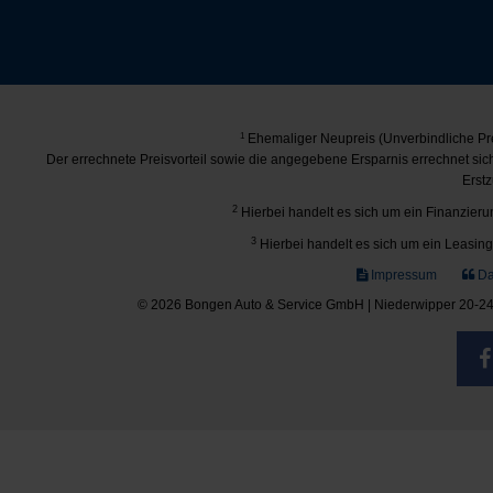
1
Ehemaliger Neupreis (Unverbindliche Pre
Der errechnete Preisvorteil sowie die angegebene Ersparnis errechnet si
Erstz
2
Hierbei handelt es sich um ein Finanzierun
3
Hierbei handelt es sich um ein Leasing-
Impressum
Da
© 2026 Bongen Auto & Service GmbH | Niederwipper 20-24 