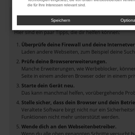
Technologien eingesetzt, die von dritten Werbetreibenden verwe
die für Ihre Interessen relevant sind.
Fehler: Network Error
Speichern
Option
Beim Laden ist ein Fehler aufgetreten.
Hier sind ein paar Tipps, die dir helfen können:
Überprüfe deine Firewall und deine Internetve
Laden andere Webseiten, zum Beispiel deine Suc
Prüfe deine Browsererweiterungen.
Manche Erweiterungen, wie Werbeblocker, können 
Seite in einem anderen Browser oder in einem pri
Starte dein Gerät neu.
Das kann manchmal helfen, vorübergehende Pro
Stelle sicher, dass dein Browser und dein Betr
Veraltete Software birgt nicht nur ein Sicherheit
Funktionen nicht mehr unterstützt werden.
Wende dich an den Webseitenbetreiber.
Wenn du alle oben genannten Schritte versucht ha