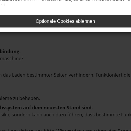
on dritten Werbetreibenden verwendet werden, um Sie auf anderen Webseiten zu ve
ind.
Optionale Cookies ablehnen
rbindung.
hmaschine?
das Laden bestimmter Seiten verhindern. Funktioniert die
bleme zu beheben.
iebssystem auf dem neuesten Stand sind.
tsrisiko, sondern kann auch dazu führen, dass bestimmte Fun