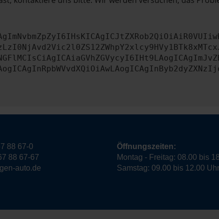
st, kontaktiere uns bitte. Wir werden versuchen, das Prob
AgImNvbmZpZyI6IHsKICAgICJtZXRob2QiOiAiR0VUIiw
zLzI0NjAvd2Vic2l0ZS12ZWhpY2xlcy9HVy1BTk8xMTcx
NGFlMCIsCiAgICAiaGVhZGVycyI6IHt9LAogICAgImJvZ
AogICAgInRpbWVvdXQiOiAwLAogICAgInByb2dyZXNzIj
7 88 67-0
Öffnungszeiten:
67 88 67-67
Montag - Freitag: 08.00 bis 1
ngen-auto.de
Samstag: 09.00 bis 12.00 Uh