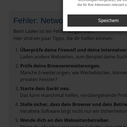
Technologien eingesetzt, die v
die für Ihre Interessen relevant s
Fehler: Network Error
Speichern
Beim Laden ist ein Fehler aufgetreten.
Hier sind ein paar Tipps, die dir helfen können:
Überprüfe deine Firewall und deine Internetve
Laden andere Webseiten, zum Beispiel deine Suc
Prüfe deine Browsererweiterungen.
Manche Erweiterungen, wie Werbeblocker, können 
privaten Fenster?
Starte dein Gerät neu.
Das kann manchmal helfen, vorübergehende Pro
Stelle sicher, dass dein Browser und dein Betr
Veraltete Software birgt nicht nur ein Sicherhei
Wende dich an den Webseitenbetreiber.