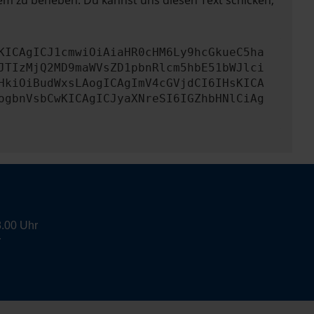
lem zu beheben. Du kannst uns diesen Text schicken,
KICAgICJ1cmwiOiAiaHR0cHM6Ly9hcGkueC5ha
JTIzMjQ2MD9maWVsZD1pbnRlcm5hbE51bWJlci
HkiOiBudWxsLAogICAgImV4cGVjdCI6IHsKICA
ogbnVsbCwKICAgICJyaXNreSI6IGZhbHNlCiAg
8.00 Uhr
r