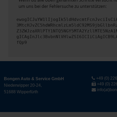
Wenn du alle oben genannten Schritte versucht ha
um uns bei der Fehlersuche zu unterstützen:
ewogICJuYW1lIjogIk5ldHdvcmtFcnJvciIsCi
3MtcHJvZC5hdWRhcmlzLm5ldC92MS9jbGllbnR
Z3ZWJzaXRlPTY1NTQ5NGY5MTA2YzllMTE5NzA1
gICAgInJlc3BvbnNlVHlwZSI6ICIiCiAgICB9L
fQp9
+49 (0) 226
Bongen Auto & Service GmbH
+49 (0) 22
Niederwipper 20-24,
info(at)bo
51688 Wipperfürth