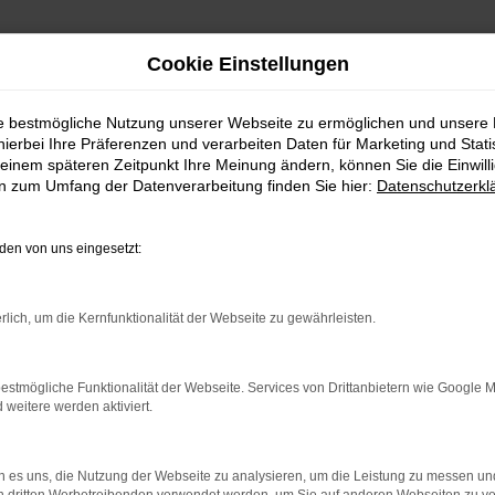
Cookie Einstellungen
ie bestmögliche Nutzung unserer Webseite zu ermöglichen und unsere
hierbei Ihre Präferenzen und verarbeiten Daten für Marketing und Stati
einem späteren Zeitpunkt Ihre Meinung ändern, können Sie die Einwillig
en zum Umfang der Datenverarbeitung finden Sie hier:
Datenschutzerkl
en von uns eingesetzt:
rlich, um die Kernfunktionalität der Webseite zu gewährleisten.
 2 Möglichkeiten. Sehen Sie sich mit Klick auf „Unser Bestand
en und Probefahren. Oder Sie klicken auf den Button Autobörse u
estmögliche Funktionalität der Webseite. Services von Drittanbietern wie Google 
euge können wir dann für Sie beschaffen. Wir freuen uns auf 
eitere werden aktiviert.
Unser Bestand
Autobörse
 es uns, die Nutzung der Webseite zu analysieren, um die Leistung zu messen u