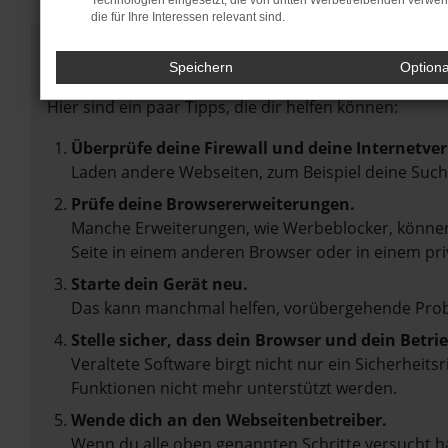
Technologien eingesetzt, die von dritten Werbetreibenden verwe
die für Ihre Interessen relevant sind.
Fehler: Network Error
Speichern
Option
Beim Laden ist ein Fehler aufgetreten.
Hier sind ein paar Tipps, die dir helfen können:
Überprüfe deine Firewall und deine Internetve
Laden andere Webseiten, zum Beispiel deine Suc
Prüfe deine Browsererweiterungen.
Manche Erweiterungen, wie Werbeblocker, können 
Seite in einem anderen Browser oder in einem pri
Starte dein Gerät neu.
Das kann manchmal helfen, vorübergehende Pro
Stelle sicher, dass dein Browser und dein Betr
Veraltete Software birgt nicht nur ein Sicherheit
Funktionen nicht mehr unterstützt werden.
Wende dich an den Webseitenbetreiber.
Wenn du alle oben genannten Schritte versucht ha