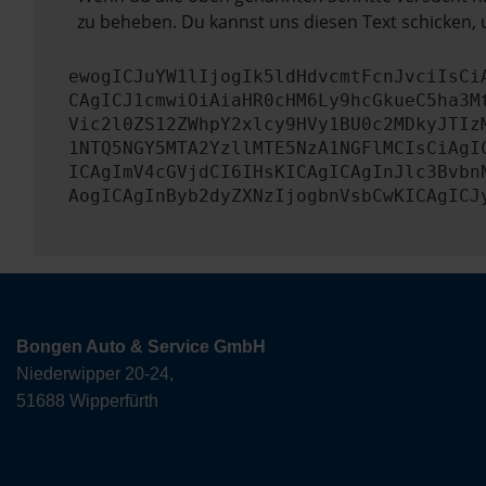
zu beheben. Du kannst uns diesen Text schicken, 
ewogICJuYW1lIjogIk5ldHdvcmtFcnJvciIsCi
CAgICJ1cmwiOiAiaHR0cHM6Ly9hcGkueC5ha3M
Vic2l0ZS12ZWhpY2xlcy9HVy1BU0c2MDkyJTIz
1NTQ5NGY5MTA2YzllMTE5NzA1NGFlMCIsCiAgI
ICAgImV4cGVjdCI6IHsKICAgICAgInJlc3Bvbn
AogICAgInByb2dyZXNzIjogbnVsbCwKICAgICJ
Bongen Auto & Service GmbH
Niederwipper 20-24,
51688 Wipperfürth