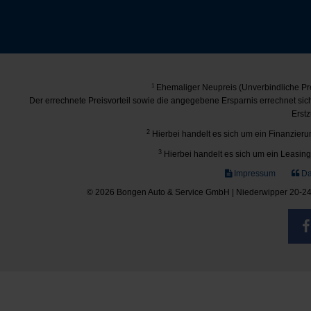
1
Ehemaliger Neupreis (Unverbindliche Pre
Der errechnete Preisvorteil sowie die angegebene Ersparnis errechnet si
Erstz
2
Hierbei handelt es sich um ein Finanzierun
3
Hierbei handelt es sich um ein Leasing-
Impressum
Da
© 2026 Bongen Auto & Service GmbH | Niederwipper 20-24 