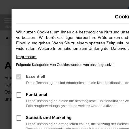
Zum
Hauptinhalt
Cooki
springen
MENÜ
Wir nutzen Cookies, um Ihnen die bestmögliche Nutzung uns
verbessern. Wir berücksichtigen hierbei Ihre Präferenzen und 
Startseite
Fahrzeugangebote
Autobörse
Einwilligung geben. Wenn Sie zu einem späteren Zeitpunkt Ihr
widerrufen. Weitere Informationen zum Umfang der Datenverar
Impressum
Autobörse
Folgende Kategorien von Cookies werden von uns eingesetzt:
Essentiell
Finden Sie Ihren neuen Traumwagen bei uns. Dafür haben Sie 
Diese Technologien sind erforderlich, um die Kernfunktionalität d
Fahrzeuge an, die bei uns auf dem Hof stehen. Dann können S
Oder Sie klicken auf den Button Autobörse und Sie haben Zug
Funktional
unserem Händlernetzwerk. Diese Fahrzeuge können wir dann f
Diese Technologien bieten die bestmögliche Funktionalität der We
Fahrzeugbewertungssystem und weitere werden aktiviert.
Unser B
Statistik und Marketing
Diese Technologien ermöglichen es uns, die Nutzung der Websei