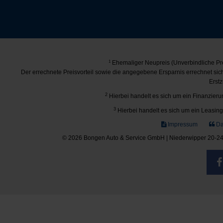
1
Ehemaliger Neupreis (Unverbindliche Pre
Der errechnete Preisvorteil sowie die angegebene Ersparnis errechnet si
Erstz
2
Hierbei handelt es sich um ein Finanzierun
3
Hierbei handelt es sich um ein Leasing-
Impressum
Da
© 2026 Bongen Auto & Service GmbH | Niederwipper 20-24 