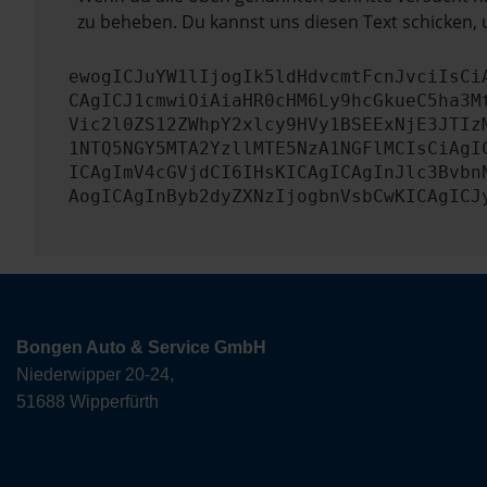
zu beheben. Du kannst uns diesen Text schicken, 
ewogICJuYW1lIjogIk5ldHdvcmtFcnJvciIsCi
CAgICJ1cmwiOiAiaHR0cHM6Ly9hcGkueC5ha3M
Vic2l0ZS12ZWhpY2xlcy9HVy1BSEExNjE3JTIz
1NTQ5NGY5MTA2YzllMTE5NzA1NGFlMCIsCiAgI
ICAgImV4cGVjdCI6IHsKICAgICAgInJlc3Bvbn
AogICAgInByb2dyZXNzIjogbnVsbCwKICAgICJ
Bongen Auto & Service GmbH
Niederwipper 20-24,
51688 Wipperfürth