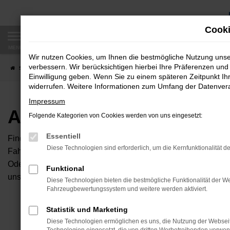
Zum
Hauptinhalt
Cooki
springen
MENÜ
Wir nutzen Cookies, um Ihnen die bestmögliche Nutzung uns
verbessern. Wir berücksichtigen hierbei Ihre Präferenzen und 
Startseite
Fahrzeugangebote
Autobörse
Einwilligung geben. Wenn Sie zu einem späteren Zeitpunkt Ihr
widerrufen. Weitere Informationen zum Umfang der Datenverar
Impressum
Autobörse
Folgende Kategorien von Cookies werden von uns eingesetzt:
Essentiell
Finden Sie Ihren neuen Traumwagen bei uns. Dafür haben Sie 
Diese Technologien sind erforderlich, um die Kernfunktionalität d
Fahrzeuge an, die bei uns auf dem Hof stehen. Dann können S
Oder Sie klicken auf den Button Autobörse und Sie haben Zug
Funktional
unserem Händlernetzwerk. Diese Fahrzeuge können wir dann f
Diese Technologien bieten die bestmögliche Funktionalität der We
Fahrzeugbewertungssystem und weitere werden aktiviert.
Unser B
Statistik und Marketing
Diese Technologien ermöglichen es uns, die Nutzung der Websei