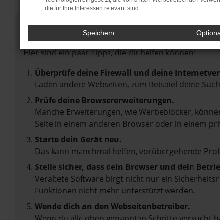
Technologien eingesetzt, die von dritten Werbetreibenden verwe
die für Ihre Interessen relevant sind.
Fehler: Network Error
Speichern
Option
Beim Laden ist ein Fehler aufgetreten.
Hier sind ein paar Tipps, die dir helfen können:
Überprüfe deine Firewall und deine Internetve
Laden andere Webseiten, zum Beispiel deine Suc
Prüfe deine Browsererweiterungen.
Manche Erweiterungen, wie Werbeblocker, können 
Seite in einem anderen Browser oder in einem pri
Starte dein Gerät neu.
Das kann manchmal helfen, vorübergehende Pro
Stelle sicher, dass dein Browser und dein Betr
Veraltete Software birgt nicht nur ein Sicherheit
Funktionen nicht mehr unterstützt werden.
Wende dich an den Webseitenbetreiber.
Wenn du alle oben genannten Schritte versucht ha