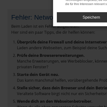
Technologien eingesetzt, die v
die für Ihre Interessen relevant s
Fehler: Network Error
Speichern
Beim Laden ist ein Fehler aufgetreten.
Hier sind ein paar Tipps, die dir helfen können:
Überprüfe deine Firewall und deine Internetve
Laden andere Webseiten, zum Beispiel deine Suc
Prüfe deine Browsererweiterungen.
Manche Erweiterungen, wie Werbeblocker, können 
privaten Fenster?
Starte dein Gerät neu.
Das kann manchmal helfen, vorübergehende Pro
Stelle sicher, dass dein Browser und dein Betr
Veraltete Software birgt nicht nur ein Sicherhei
Wende dich an den Webseitenbetreiber.