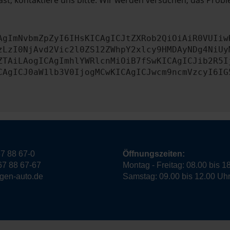
st, kontaktiere uns bitte. Wir werden versuchen, das Prob
AgImNvbmZpZyI6IHsKICAgICJtZXRob2QiOiAiR0VUIiw
zLzI0NjAvd2Vic2l0ZS12ZWhpY2xlcy9HMDAyNDg4NiUy
ZTAiLAogICAgImhlYWRlcnMiOiB7fSwKICAgICJib2R5I
CAgICJ0aW1lb3V0IjogMCwKICAgICJwcm9ncmVzcyI6IG
7 88 67-0
Öffnungszeiten:
67 88 67-67
Montag - Freitag: 08.00 bis 1
ngen-auto.de
Samstag: 09.00 bis 12.00 Uh