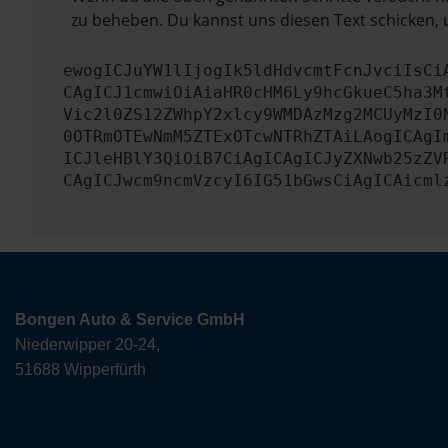
zu beheben. Du kannst uns diesen Text schicken, 
ewogICJuYW1lIjogIk5ldHdvcmtFcnJvciIsCi
CAgICJ1cmwiOiAiaHR0cHM6Ly9hcGkueC5ha3M
Vic2l0ZS12ZWhpY2xlcy9WMDAzMzg2MCUyMzI0
0OTRmOTEwNmM5ZTExOTcwNTRhZTAiLAogICAgI
ICJleHBlY3QiOiB7CiAgICAgICJyZXNwb25zZV
CAgICJwcm9ncmVzcyI6IG51bGwsCiAgICAicml
Bongen Auto & Service GmbH
Niederwipper 20-24,
51688 Wipperfürth