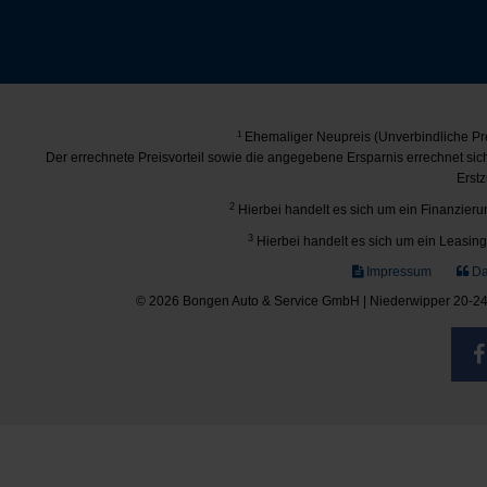
1
Ehemaliger Neupreis (Unverbindliche Pre
Der errechnete Preisvorteil sowie die angegebene Ersparnis errechnet si
Erstz
2
Hierbei handelt es sich um ein Finanzierun
3
Hierbei handelt es sich um ein Leasing-
Impressum
Da
© 2026 Bongen Auto & Service GmbH | Niederwipper 20-24 