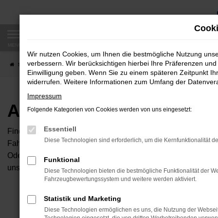
Zum
Hauptinhalt
Cooki
springen
MENÜ
Wir nutzen Cookies, um Ihnen die bestmögliche Nutzung uns
verbessern. Wir berücksichtigen hierbei Ihre Präferenzen und 
Startseite
Fahrzeugangebote
Autobörse
Einwilligung geben. Wenn Sie zu einem späteren Zeitpunkt Ihr
widerrufen. Weitere Informationen zum Umfang der Datenverar
Impressum
Autobörse
Folgende Kategorien von Cookies werden von uns eingesetzt:
Essentiell
Finden Sie Ihren neuen Traumwagen bei uns. Dafür haben Sie 
Diese Technologien sind erforderlich, um die Kernfunktionalität d
Fahrzeuge an, die bei uns auf dem Hof stehen. Dann können S
Oder Sie klicken auf den Button Autobörse und Sie haben Zug
Funktional
unserem Händlernetzwerk. Diese Fahrzeuge können wir dann f
Diese Technologien bieten die bestmögliche Funktionalität der We
Fahrzeugbewertungssystem und weitere werden aktiviert.
Unser B
Statistik und Marketing
Diese Technologien ermöglichen es uns, die Nutzung der Websei