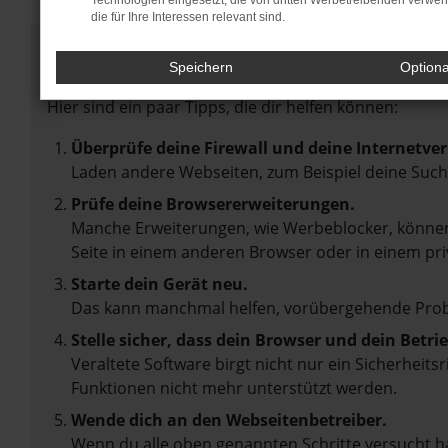
Technologien eingesetzt, die von dritten Werbetreibenden verwe
die für Ihre Interessen relevant sind.
Fehler: Network Error
Speichern
Option
Beim Laden ist ein Fehler aufgetreten.
Hier sind ein paar Tipps, die dir helfen können:
Überprüfe deine Firewall und deine Internetve
Laden andere Webseiten, zum Beispiel deine Suc
Prüfe deine Browsererweiterungen.
Manche Erweiterungen, wie Werbeblocker, können 
Seite in einem anderen Browser oder in einem pri
Starte dein Gerät neu.
Das kann manchmal helfen, vorübergehende Pro
Stelle sicher, dass dein Browser und dein Betr
Veraltete Software birgt nicht nur ein Sicherheit
Funktionen nicht mehr unterstützt werden.
Wende dich an den Webseitenbetreiber.
Wenn du alle oben genannten Schritte versucht ha