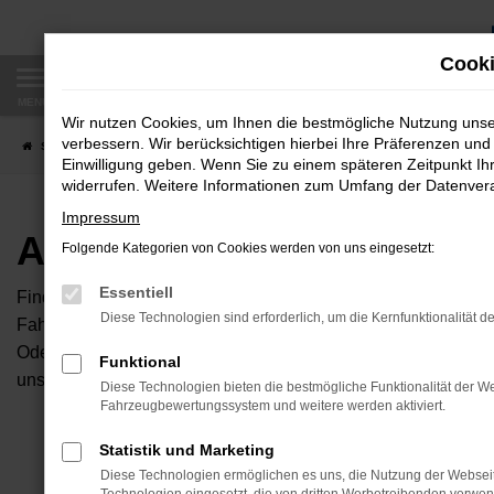
Zum
Hauptinhalt
Cooki
springen
MENÜ
Wir nutzen Cookies, um Ihnen die bestmögliche Nutzung uns
verbessern. Wir berücksichtigen hierbei Ihre Präferenzen und 
Startseite
Fahrzeugangebote
Autobörse
Einwilligung geben. Wenn Sie zu einem späteren Zeitpunkt Ihr
widerrufen. Weitere Informationen zum Umfang der Datenverar
Impressum
Autobörse
Folgende Kategorien von Cookies werden von uns eingesetzt:
Essentiell
Finden Sie Ihren neuen Traumwagen bei uns. Dafür haben Sie 
Diese Technologien sind erforderlich, um die Kernfunktionalität d
Fahrzeuge an, die bei uns auf dem Hof stehen. Dann können S
Oder Sie klicken auf den Button Autobörse und Sie haben Zug
Funktional
unserem Händlernetzwerk. Diese Fahrzeuge können wir dann f
Diese Technologien bieten die bestmögliche Funktionalität der We
Fahrzeugbewertungssystem und weitere werden aktiviert.
Unser B
Statistik und Marketing
Diese Technologien ermöglichen es uns, die Nutzung der Websei