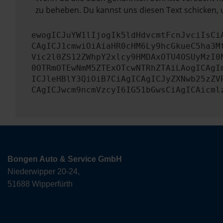
zu beheben. Du kannst uns diesen Text schicken, 
ewogICJuYW1lIjogIk5ldHdvcmtFcnJvciIsCi
CAgICJ1cmwiOiAiaHR0cHM6Ly9hcGkueC5ha3M
Vic2l0ZS12ZWhpY2xlcy9HMDAxOTU4OSUyMzI0
0OTRmOTEwNmM5ZTExOTcwNTRhZTAiLAogICAgI
ICJleHBlY3QiOiB7CiAgICAgICJyZXNwb25zZV
CAgICJwcm9ncmVzcyI6IG51bGwsCiAgICAicml
Bongen Auto & Service GmbH
Niederwipper 20-24,
51688 Wipperfürth