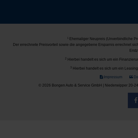
1
Ehemaliger Neupreis (Unverbindliche Pre
Der errechnete Preisvorteil sowie die angegebene Ersparnis errechnet si
Erstz
2
Hierbei handelt es sich um ein Finanzierun
3
Hierbei handelt es sich um ein Leasing-
Impressum
Da
© 2026 Bongen Auto & Service GmbH | Niederwipper 20-24 