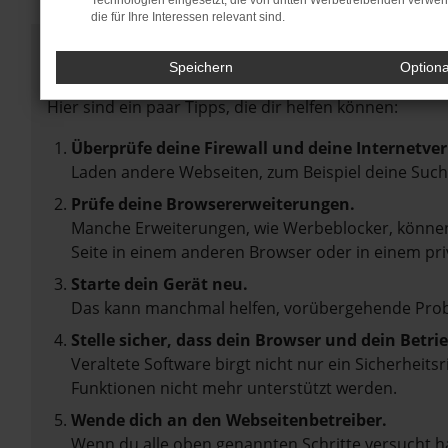
Technologien eingesetzt, die von dritten Werbetreibenden verwe
die für Ihre Interessen relevant sind.
Fehler: Network Error
Speichern
Option
Beim Laden ist ein Fehler aufgetreten.
Hier sind ein paar Tipps, die dir helfen können:
Überprüfe deine Firewall und deine Internetve
Laden andere Webseiten, zum Beispiel deine Suc
Prüfe deine Browsererweiterungen.
Manche Erweiterungen, wie Werbeblocker, können 
Seite in einem anderen Browser oder in einem pri
Starte dein Gerät neu.
Das kann manchmal helfen, vorübergehende Pro
Stelle sicher, dass dein Browser und dein Betr
Veraltete Software birgt nicht nur ein Sicherheit
Funktionen nicht mehr unterstützt werden.
Wende dich an den Webseitenbetreiber.
Wenn du alle oben genannten Schritte versucht ha