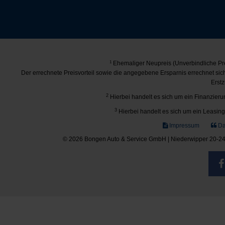
1
Ehemaliger Neupreis (Unverbindliche Pre
Der errechnete Preisvorteil sowie die angegebene Ersparnis errechnet si
Erstz
2
Hierbei handelt es sich um ein Finanzierun
3
Hierbei handelt es sich um ein Leasing-
Impressum
Da
© 2026 Bongen Auto & Service GmbH | Niederwipper 20-24 