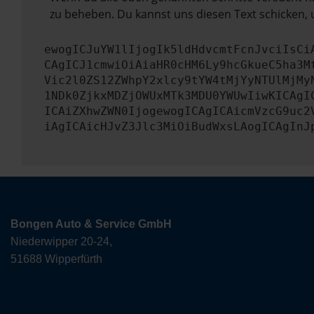
zu beheben. Du kannst uns diesen Text schicken, 
ewogICJuYW1lIjogIk5ldHdvcmtFcnJvciIsCi
CAgICJ1cmwiOiAiaHR0cHM6Ly9hcGkueC5ha3M
Vic2l0ZS12ZWhpY2xlcy9tYW4tMjYyNTUlMjMy
1NDk0ZjkxMDZjOWUxMTk3MDU0YWUwIiwKICAgI
ICAiZXhwZWN0IjogewogICAgICAicmVzcG9uc2
iAgICAicHJvZ3Jlc3MiOiBudWxsLAogICAgInJ
Bongen Auto & Service GmbH
Niederwipper 20-24,
51688 Wipperfürth