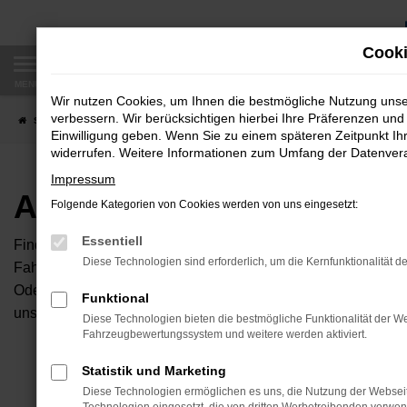
Zum
Hauptinhalt
Cooki
springen
MENÜ
Wir nutzen Cookies, um Ihnen die bestmögliche Nutzung uns
verbessern. Wir berücksichtigen hierbei Ihre Präferenzen und 
Startseite
Fahrzeugangebote
Autobörse
Einwilligung geben. Wenn Sie zu einem späteren Zeitpunkt Ihr
widerrufen. Weitere Informationen zum Umfang der Datenverar
Impressum
Autobörse
Folgende Kategorien von Cookies werden von uns eingesetzt:
Essentiell
Finden Sie Ihren neuen Traumwagen bei uns. Dafür haben Sie 
Diese Technologien sind erforderlich, um die Kernfunktionalität d
Fahrzeuge an, die bei uns auf dem Hof stehen. Dann können S
Oder Sie klicken auf den Button Autobörse und Sie haben Zug
Funktional
unserem Händlernetzwerk. Diese Fahrzeuge können wir dann f
Diese Technologien bieten die bestmögliche Funktionalität der We
Fahrzeugbewertungssystem und weitere werden aktiviert.
Unser B
Statistik und Marketing
Diese Technologien ermöglichen es uns, die Nutzung der Websei