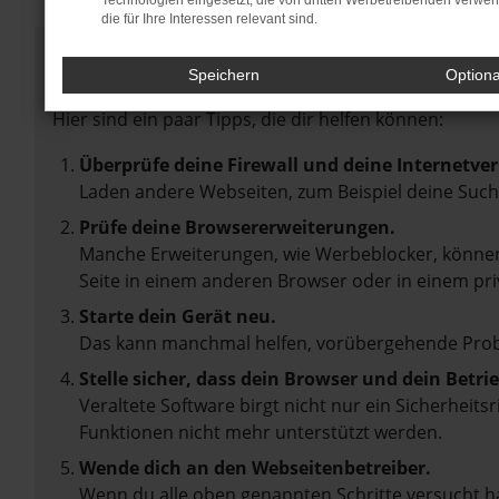
Technologien eingesetzt, die von dritten Werbetreibenden verwe
die für Ihre Interessen relevant sind.
Fehler: Network Error
Speichern
Option
Beim Laden ist ein Fehler aufgetreten.
Hier sind ein paar Tipps, die dir helfen können:
Überprüfe deine Firewall und deine Internetve
Laden andere Webseiten, zum Beispiel deine Suc
Prüfe deine Browsererweiterungen.
Manche Erweiterungen, wie Werbeblocker, können 
Seite in einem anderen Browser oder in einem pri
Starte dein Gerät neu.
Das kann manchmal helfen, vorübergehende Pro
Stelle sicher, dass dein Browser und dein Betr
Veraltete Software birgt nicht nur ein Sicherheit
Funktionen nicht mehr unterstützt werden.
Wende dich an den Webseitenbetreiber.
Wenn du alle oben genannten Schritte versucht ha