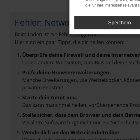
Technologien eingesetzt, die v
die für Ihre Interessen relevant s
Fehler: Network Error
Speichern
Beim Laden ist ein Fehler aufgetreten.
Hier sind ein paar Tipps, die dir helfen können:
Überprüfe deine Firewall und deine Internetve
Laden andere Webseiten, zum Beispiel deine Suc
Prüfe deine Browsererweiterungen.
Manche Erweiterungen, wie Werbeblocker, können 
privaten Fenster?
Starte dein Gerät neu.
Das kann manchmal helfen, vorübergehende Pro
Stelle sicher, dass dein Browser und dein Betr
Veraltete Software birgt nicht nur ein Sicherhei
Wende dich an den Webseitenbetreiber.