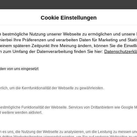
Cookie Einstellungen
ie bestmögliche Nutzung unserer Webseite zu ermöglichen und unsere
hierbei Ihre Präferenzen und verarbeiten Daten für Marketing und Stati
einem späteren Zeitpunkt Ihre Meinung ändern, können Sie die Einwillig
en zum Umfang der Datenverarbeitung finden Sie hier:
Datenschutzerkl
en von uns eingesetzt:
rlich, um die Kernfunktionalität der Webseite zu gewährleisten.
 2 Möglichkeiten. Sehen Sie sich mit Klick auf „Unser Bestand
en und Probefahren. Oder Sie klicken auf den Button Autobörse u
estmögliche Funktionalität der Webseite. Services von Drittanbietern wie Google 
euge können wir dann für Sie beschaffen. Wir freuen uns auf 
eitere werden aktiviert.
Unser Bestand
Autobörse
 es uns, die Nutzung der Webseite zu analysieren, um die Leistung zu messen u