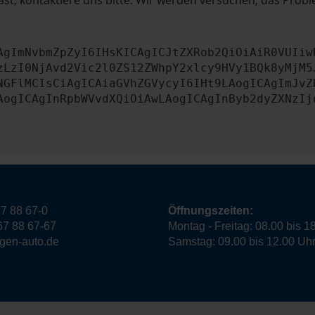
st, kontaktiere uns bitte. Wir werden versuchen, das Prob
AgImNvbmZpZyI6IHsKICAgICJtZXRob2QiOiAiR0VUIiw
zLzI0NjAvd2Vic2l0ZS12ZWhpY2xlcy9HVy1BQk8yMjM5
NGFlMCIsCiAgICAiaGVhZGVycyI6IHt9LAogICAgImJvZ
AogICAgInRpbWVvdXQiOiAwLAogICAgInByb2dyZXNzIj
7 88 67-0
Öffnungszeiten:
67 88 67-67
Montag - Freitag: 08.00 bis 1
ngen-auto.de
Samstag: 09.00 bis 12.00 Uh