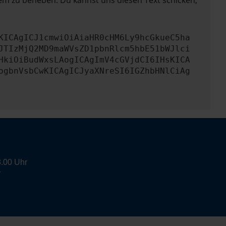
lem zu beheben. Du kannst uns diesen Text schicken,
KICAgICJ1cmwiOiAiaHR0cHM6Ly9hcGkueC5ha
JTIzMjQ2MD9maWVsZD1pbnRlcm5hbE51bWJlci
HkiOiBudWxsLAogICAgImV4cGVjdCI6IHsKICA
ogbnVsbCwKICAgICJyaXNreSI6IGZhbHNlCiAg
8.00 Uhr
r