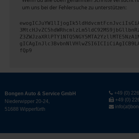
Wenn du alle oben genannten Schritte versucht ha
um uns bei der Fehlersuche zu unterstützen:
ewogICJuYW1lIjogIk5ldHdvcmtFcnJvciIsCi
3MtcHJvZC5hdWRhcmlzLm5ldC92MS9jbGllbnR
Z3ZWJzaXRlPTY1NTQ5NGY5MTA2YzllMTE5NzA1
gICAgInJlc3BvbnNlVHlwZSI6ICIiCiAgICB9L
fQp9
+49 (0) 226
Bongen Auto & Service GmbH
+49 (0) 22
Niederwipper 20-24,
info(at)bo
51688 Wipperfürth