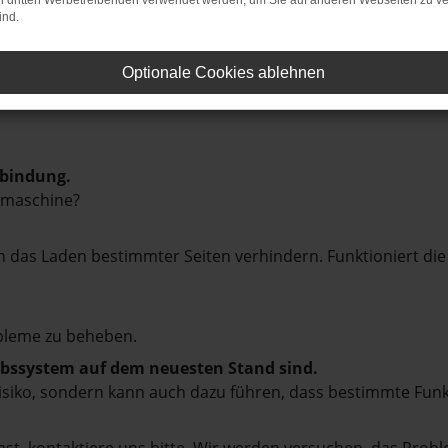
on dritten Werbetreibenden verwendet werden, um Sie auf anderen Webseiten zu ve
ind.
Optionale Cookies ablehnen
rbindung.
hmaschine?
das Laden bestimmter Seiten verhindern. Funktioniert die
bleme zu beheben.
iebssystem auf dem neuesten Stand sind.
tsrisiko, sondern kann auch dazu führen, dass bestimmte Fun