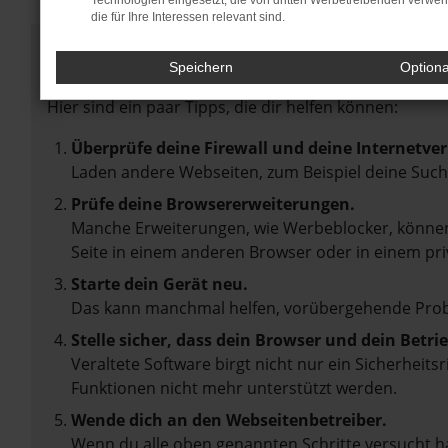
Technologien eingesetzt, die von dritten Werbetreibenden verwe
die für Ihre Interessen relevant sind.
Fehler: Network Error
Speichern
Option
Beim Laden ist ein Fehler aufgetreten.
Hier sind ein paar Tipps, die dir helfen können:
Überprüfe deine Firewall und deine Internetve
Laden andere Webseiten, zum Beispiel deine Suc
Prüfe deine Browsererweiterungen.
Manche Erweiterungen, wie Werbeblocker, können 
Seite in einem anderen Browser oder in einem pri
Starte dein Gerät neu.
Das kann manchmal helfen, vorübergehende Pro
Stelle sicher, dass dein Browser und dein Betr
Veraltete Software birgt nicht nur ein Sicherheit
Funktionen nicht mehr unterstützt werden.
Wende dich an den Webseitenbetreiber.
Wenn du alle oben genannten Schritte versucht ha