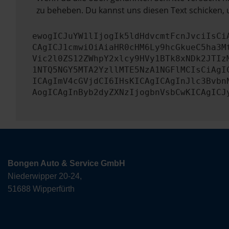
zu beheben. Du kannst uns diesen Text schicken, 
ewogICJuYW1lIjogIk5ldHdvcmtFcnJvciIsCi
CAgICJ1cmwiOiAiaHR0cHM6Ly9hcGkueC5ha3M
Vic2l0ZS12ZWhpY2xlcy9HVy1BTk8xNDk2JTIz
1NTQ5NGY5MTA2YzllMTE5NzA1NGFlMCIsCiAgI
ICAgImV4cGVjdCI6IHsKICAgICAgInJlc3Bvbn
AogICAgInByb2dyZXNzIjogbnVsbCwKICAgICJ
Bongen Auto & Service GmbH
Niederwipper 20-24,
51688 Wipperfürth