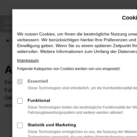
Zum
Hauptinhalt
Cooki
springen
MENÜ
Wir nutzen Cookies, um Ihnen die bestmögliche Nutzung uns
verbessern. Wir berücksichtigen hierbei Ihre Präferenzen und 
Startseite
Fahrzeugangebote
Autobörse
Einwilligung geben. Wenn Sie zu einem späteren Zeitpunkt Ihr
widerrufen. Weitere Informationen zum Umfang der Datenverar
Impressum
Autobörse
Folgende Kategorien von Cookies werden von uns eingesetzt:
Essentiell
Finden Sie Ihren neuen Traumwagen bei uns. Dafür haben Sie 
Diese Technologien sind erforderlich, um die Kernfunktionalität d
Fahrzeuge an, die bei uns auf dem Hof stehen. Dann können S
Oder Sie klicken auf den Button Autobörse und Sie haben Zug
Funktional
unserem Händlernetzwerk. Diese Fahrzeuge können wir dann f
Diese Technologien bieten die bestmögliche Funktionalität der We
Fahrzeugbewertungssystem und weitere werden aktiviert.
Unser B
Statistik und Marketing
Diese Technologien ermöglichen es uns, die Nutzung der Websei