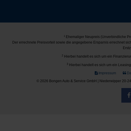
1
Ehemaliger Neupreis (Unverbindliche Pre
Der errechnete Preisvorteil sowie die angegebene Ersparnis errechnet si
Erstz
2
Hierbei handelt es sich um ein Finanzierun
3
Hierbei handelt es sich um ein Leasing-
Impressum
Da
© 2026 Bongen Auto & Service GmbH | Niederwipper 20-24 