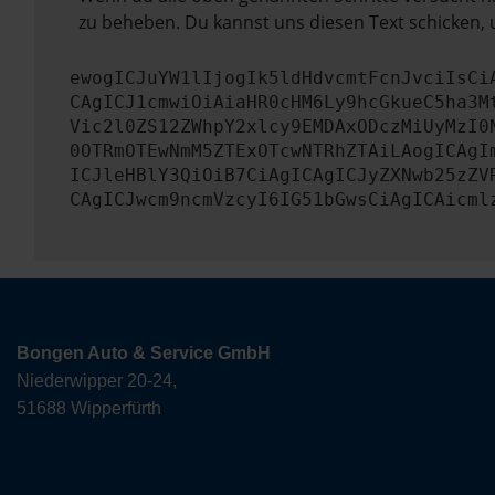
zu beheben. Du kannst uns diesen Text schicken, 
ewogICJuYW1lIjogIk5ldHdvcmtFcnJvciIsCi
CAgICJ1cmwiOiAiaHR0cHM6Ly9hcGkueC5ha3M
Vic2l0ZS12ZWhpY2xlcy9EMDAxODczMiUyMzI0
0OTRmOTEwNmM5ZTExOTcwNTRhZTAiLAogICAgI
ICJleHBlY3QiOiB7CiAgICAgICJyZXNwb25zZV
CAgICJwcm9ncmVzcyI6IG51bGwsCiAgICAicml
Bongen Auto & Service GmbH
Niederwipper 20-24,
51688 Wipperfürth