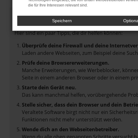
Technologien eingesetzt, die von dritten Werbetreibenden verwe
die für Ihre Interessen relevant sind.
Fehler: Network Error
Speichern
Option
Beim Laden ist ein Fehler aufgetreten.
Hier sind ein paar Tipps, die dir helfen können:
Überprüfe deine Firewall und deine Internetve
Laden andere Webseiten, zum Beispiel deine Suc
Prüfe deine Browsererweiterungen.
Manche Erweiterungen, wie Werbeblocker, können 
Seite in einem anderen Browser oder in einem pri
Starte dein Gerät neu.
Das kann manchmal helfen, vorübergehende Pro
Stelle sicher, dass dein Browser und dein Betr
Veraltete Software birgt nicht nur ein Sicherheit
Funktionen nicht mehr unterstützt werden.
Wende dich an den Webseitenbetreiber.
Wenn du alle oben genannten Schritte versucht ha