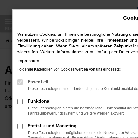
Zum
Hauptinhalt
Cooki
springen
MENÜ
Wir nutzen Cookies, um Ihnen die bestmögliche Nutzung uns
verbessern. Wir berücksichtigen hierbei Ihre Präferenzen und 
Startseite
Fahrzeugangebote
Autobörse
Einwilligung geben. Wenn Sie zu einem späteren Zeitpunkt Ihr
widerrufen. Weitere Informationen zum Umfang der Datenverar
Impressum
Autobörse
Folgende Kategorien von Cookies werden von uns eingesetzt:
Essentiell
Finden Sie Ihren neuen Traumwagen bei uns. Dafür haben Sie 
Diese Technologien sind erforderlich, um die Kernfunktionalität d
Fahrzeuge an, die bei uns auf dem Hof stehen. Dann können S
Oder Sie klicken auf den Button Autobörse und Sie haben Zug
Funktional
unserem Händlernetzwerk. Diese Fahrzeuge können wir dann f
Diese Technologien bieten die bestmögliche Funktionalität der We
Fahrzeugbewertungssystem und weitere werden aktiviert.
Unser B
Statistik und Marketing
Diese Technologien ermöglichen es uns, die Nutzung der Websei