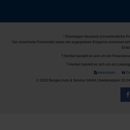
1
Ehemaliger Neupreis (Unverbindliche Pre
Der errechnete Preisvorteil sowie die angegebene Ersparnis errechnet si
Erstz
2
Hierbei handelt es sich um ein Finanzierun
3
Hierbei handelt es sich um ein Leasing-
Impressum
Da
© 2026 Bongen Auto & Service GmbH | Niederwipper 20-24 