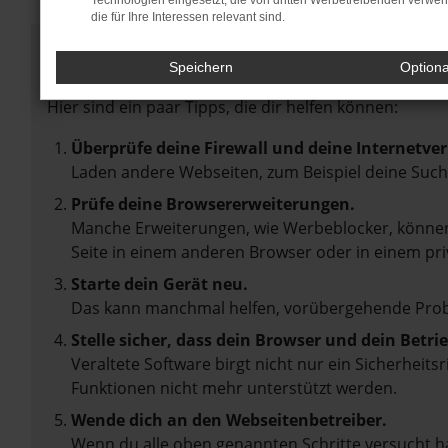
Technologien eingesetzt, die von dritten Werbetreibenden verwe
die für Ihre Interessen relevant sind.
Fehler: Network Error
Speichern
Option
Beim Laden ist ein Fehler aufgetreten.
Hier sind ein paar Tipps, die dir helfen können:
Überprüfe deine Firewall und deine Internetve
Laden andere Webseiten, zum Beispiel deine Suc
Prüfe deine Browsererweiterungen.
Manche Erweiterungen, wie Werbeblocker, können 
Seite in einem anderen Browser oder in einem pri
Starte dein Gerät neu.
Das kann manchmal helfen, vorübergehende Pro
Stelle sicher, dass dein Browser und dein Betr
Veraltete Software birgt nicht nur ein Sicherheit
Funktionen nicht mehr unterstützt werden.
Wende dich an den Webseitenbetreiber.
Wenn du alle oben genannten Schritte versucht ha