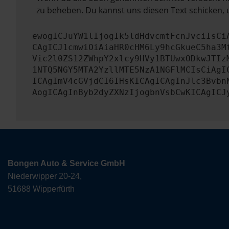
zu beheben. Du kannst uns diesen Text schicken, 
ewogICJuYW1lIjogIk5ldHdvcmtFcnJvciIsCi
CAgICJ1cmwiOiAiaHR0cHM6Ly9hcGkueC5ha3M
Vic2l0ZS12ZWhpY2xlcy9HVy1BTUwxODkwJTIz
1NTQ5NGY5MTA2YzllMTE5NzA1NGFlMCIsCiAgI
ICAgImV4cGVjdCI6IHsKICAgICAgInJlc3Bvbn
AogICAgInByb2dyZXNzIjogbnVsbCwKICAgICJ
Bongen Auto & Service GmbH
Niederwipper 20-24,
51688 Wipperfürth