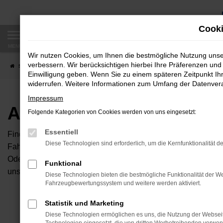
Zum
Hauptinhalt
Cooki
springen
MENÜ
Wir nutzen Cookies, um Ihnen die bestmögliche Nutzung uns
verbessern. Wir berücksichtigen hierbei Ihre Präferenzen und 
Startseite
Fahrzeugangebote
Autobörse
Einwilligung geben. Wenn Sie zu einem späteren Zeitpunkt Ihr
widerrufen. Weitere Informationen zum Umfang der Datenverar
Impressum
Autobörse
Folgende Kategorien von Cookies werden von uns eingesetzt:
Essentiell
Finden Sie Ihren neuen Traumwagen bei uns. Dafür haben Sie 
Diese Technologien sind erforderlich, um die Kernfunktionalität d
Fahrzeuge an, die bei uns auf dem Hof stehen. Dann können S
Oder Sie klicken auf den Button Autobörse und Sie haben Zug
Funktional
unserem Händlernetzwerk. Diese Fahrzeuge können wir dann f
Diese Technologien bieten die bestmögliche Funktionalität der We
Fahrzeugbewertungssystem und weitere werden aktiviert.
Unser B
Statistik und Marketing
Diese Technologien ermöglichen es uns, die Nutzung der Websei