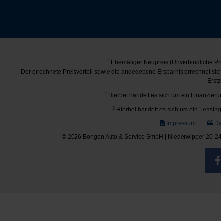
1
Ehemaliger Neupreis (Unverbindliche Pre
Der errechnete Preisvorteil sowie die angegebene Ersparnis errechnet si
Erstz
2
Hierbei handelt es sich um ein Finanzierun
3
Hierbei handelt es sich um ein Leasing-
Impressum
Da
© 2026 Bongen Auto & Service GmbH | Niederwipper 20-24 