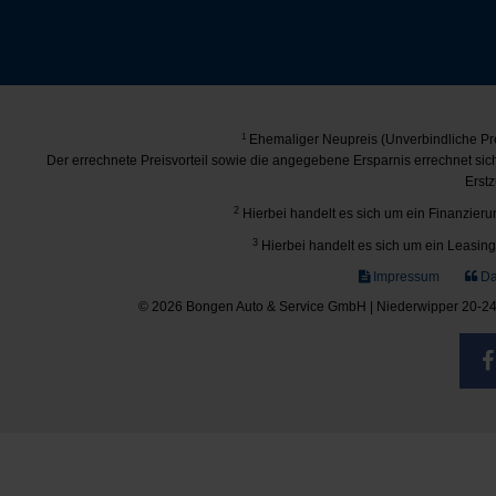
1
Ehemaliger Neupreis (Unverbindliche Pre
Der errechnete Preisvorteil sowie die angegebene Ersparnis errechnet si
Erstz
2
Hierbei handelt es sich um ein Finanzierun
3
Hierbei handelt es sich um ein Leasing-
Impressum
Da
© 2026 Bongen Auto & Service GmbH | Niederwipper 20-24 