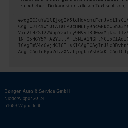
zu beheben. Du kannst uns diesen Text schicken, 
ewogICJuYW1lIjogIk5ldHdvcmtFcnJvciIsCi
CAgICJ1cmwiOiAiaHR0cHM6Ly9hcGkueC5ha3M
Vic2l0ZS12ZWhpY2xlcy9HVy1BR0wxMjkxJTIz
1NTQ5NGY5MTA2YzllMTE5NzA1NGFlMCIsCiAgI
ICAgImV4cGVjdCI6IHsKICAgICAgInJlc3Bvbn
AogICAgInByb2dyZXNzIjogbnVsbCwKICAgICJ
Bongen Auto & Service GmbH
Niederwipper 20-24,
51688 Wipperfürth