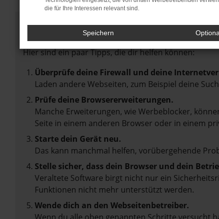
Technologien eingesetzt, die von dritten Werbetreibenden verwe
die für Ihre Interessen relevant sind.
Fehler: Network Error
Speichern
Option
Beim Laden ist ein Fehler aufgetreten.
Hier sind ein paar Tipps, die dir helfen können:
Überprüfe deine Firewall und deine Internetve
Laden andere Webseiten, zum Beispiel deine Suc
Prüfe deine Browsererweiterungen.
Manche Erweiterungen, wie Werbeblocker, können 
Seite in einem anderen Browser oder in einem pri
Starte dein Gerät neu.
Das kann manchmal helfen, vorübergehende Pro
Stelle sicher, dass dein Browser und dein Betr
Veraltete Software birgt nicht nur ein Sicherheit
Funktionen nicht mehr unterstützt werden.
Wende dich an den Webseitenbetreiber.
Wenn du alle oben genannten Schritte versucht ha