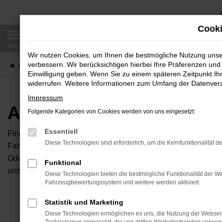
Zum
Hauptinhalt
Cooki
springen
MENÜ
Wir nutzen Cookies, um Ihnen die bestmögliche Nutzung uns
verbessern. Wir berücksichtigen hierbei Ihre Präferenzen und 
Startseite
Fahrzeugangebote
Autobörse
Einwilligung geben. Wenn Sie zu einem späteren Zeitpunkt Ihr
widerrufen. Weitere Informationen zum Umfang der Datenverar
Impressum
Autobörse
Folgende Kategorien von Cookies werden von uns eingesetzt:
Essentiell
Finden Sie Ihren neuen Traumwagen bei uns. Dafür haben Sie 
Diese Technologien sind erforderlich, um die Kernfunktionalität d
Fahrzeuge an, die bei uns auf dem Hof stehen. Dann können S
Oder Sie klicken auf den Button Autobörse und Sie haben Zug
Funktional
unserem Händlernetzwerk. Diese Fahrzeuge können wir dann f
Diese Technologien bieten die bestmögliche Funktionalität der We
Fahrzeugbewertungssystem und weitere werden aktiviert.
Unser B
Statistik und Marketing
Diese Technologien ermöglichen es uns, die Nutzung der Websei