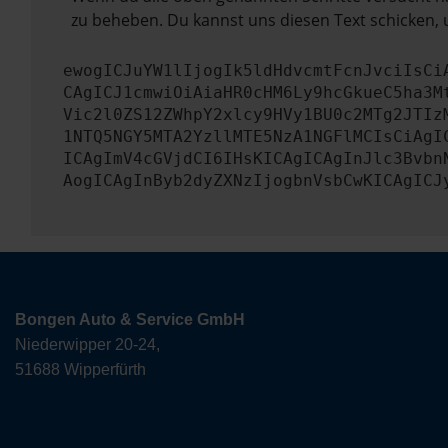
zu beheben. Du kannst uns diesen Text schicken, 
ewogICJuYW1lIjogIk5ldHdvcmtFcnJvciIsCi
CAgICJ1cmwiOiAiaHR0cHM6Ly9hcGkueC5ha3M
Vic2l0ZS12ZWhpY2xlcy9HVy1BU0c2MTg2JTIz
1NTQ5NGY5MTA2YzllMTE5NzA1NGFlMCIsCiAgI
ICAgImV4cGVjdCI6IHsKICAgICAgInJlc3Bvbn
AogICAgInByb2dyZXNzIjogbnVsbCwKICAgICJ
Bongen Auto & Service GmbH
Niederwipper 20-24,
51688 Wipperfürth