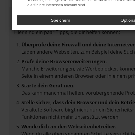
Technologien eingesetzt, die von dritten Werbetreibenden verwe
die für Ihre Interessen relevant sind.
Fehler: Network Error
Speichern
Option
Beim Laden ist ein Fehler aufgetreten.
Hier sind ein paar Tipps, die dir helfen können:
Überprüfe deine Firewall und deine Internetve
Laden andere Webseiten, zum Beispiel deine Suc
Prüfe deine Browsererweiterungen.
Manche Erweiterungen, wie Werbeblocker, können 
Seite in einem anderen Browser oder in einem pri
Starte dein Gerät neu.
Das kann manchmal helfen, vorübergehende Pro
Stelle sicher, dass dein Browser und dein Betr
Veraltete Software birgt nicht nur ein Sicherheit
Funktionen nicht mehr unterstützt werden.
Wende dich an den Webseitenbetreiber.
Wenn du alle oben genannten Schritte versucht ha