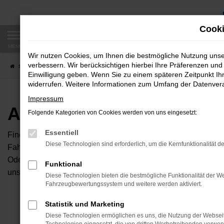
Zum
Hauptinhalt
Cooki
springen
MENÜ
Wir nutzen Cookies, um Ihnen die bestmögliche Nutzung uns
verbessern. Wir berücksichtigen hierbei Ihre Präferenzen und 
Startseite
Fahrzeugangebote
Autobörse
Einwilligung geben. Wenn Sie zu einem späteren Zeitpunkt Ihr
widerrufen. Weitere Informationen zum Umfang der Datenverar
Impressum
Autobörse
Folgende Kategorien von Cookies werden von uns eingesetzt:
Essentiell
Finden Sie Ihren neuen Traumwagen bei uns. Dafür haben Sie 
Diese Technologien sind erforderlich, um die Kernfunktionalität d
Fahrzeuge an, die bei uns auf dem Hof stehen. Dann können S
Oder Sie klicken auf den Button Autobörse und Sie haben Zug
Funktional
unserem Händlernetzwerk. Diese Fahrzeuge können wir dann f
Diese Technologien bieten die bestmögliche Funktionalität der We
Fahrzeugbewertungssystem und weitere werden aktiviert.
Unser B
Statistik und Marketing
Diese Technologien ermöglichen es uns, die Nutzung der Websei