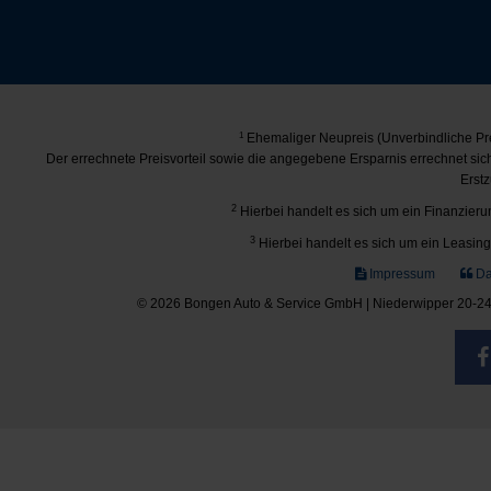
1
Ehemaliger Neupreis (Unverbindliche Pre
Der errechnete Preisvorteil sowie die angegebene Ersparnis errechnet si
Erstz
2
Hierbei handelt es sich um ein Finanzierun
3
Hierbei handelt es sich um ein Leasing-
Impressum
Da
© 2026 Bongen Auto & Service GmbH | Niederwipper 20-24 