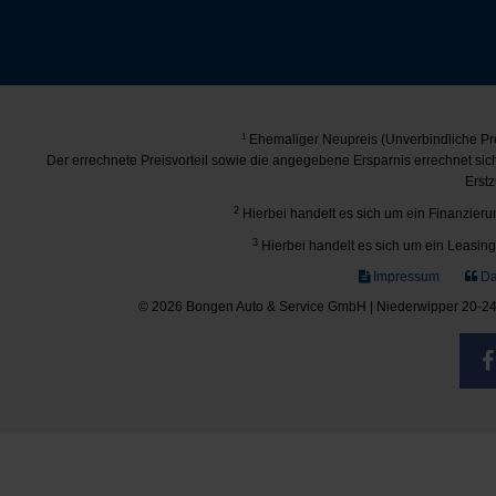
1
Ehemaliger Neupreis (Unverbindliche Pre
Der errechnete Preisvorteil sowie die angegebene Ersparnis errechnet si
Erstz
2
Hierbei handelt es sich um ein Finanzierun
3
Hierbei handelt es sich um ein Leasing-
Impressum
Da
© 2026 Bongen Auto & Service GmbH | Niederwipper 20-24 