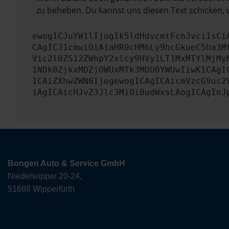
zu beheben. Du kannst uns diesen Text schicken, 
ewogICJuYW1lIjogIk5ldHdvcmtFcnJvciIsCi
CAgICJ1cmwiOiAiaHR0cHM6Ly9hcGkueC5ha3M
Vic2l0ZS12ZWhpY2xlcy9HVy1LT1MxMTYlMjMy
1NDk0ZjkxMDZjOWUxMTk3MDU0YWUwIiwKICAgI
ICAiZXhwZWN0IjogewogICAgICAicmVzcG9uc2
iAgICAicHJvZ3Jlc3MiOiBudWxsLAogICAgInJ
Bongen Auto & Service GmbH
Niederwipper 20-24,
51688 Wipperfürth