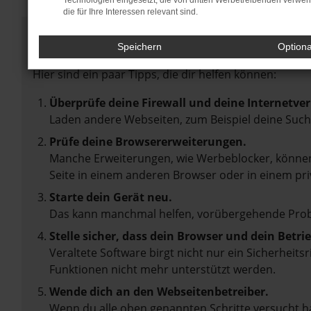
Technologien eingesetzt, die von dritten Werbetreibenden verwe
die für Ihre Interessen relevant sind.
Fehler: Network Error
Speichern
Option
Beim Laden ist ein Fehler aufgetreten.
Hier sind ein paar Tipps, die dir helfen können:
Überprüfe deine Firewall und deine Internetve
Laden andere Webseiten, zum Beispiel deine Suc
Prüfe deine Browsererweiterungen.
Manche Erweiterungen, wie Werbeblocker, können 
Seite in einem anderen Browser oder in einem pri
Starte dein Gerät neu.
Das kann manchmal helfen, vorübergehende Pro
Stelle sicher, dass dein Browser und dein Betr
Veraltete Software birgt nicht nur ein Sicherheit
Funktionen nicht mehr unterstützt werden.
Wende dich an den Webseitenbetreiber.
Wenn du alle oben genannten Schritte versucht ha