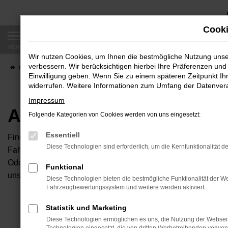
Zum
Hauptinhalt
Cooki
springen
MENÜ
Wir nutzen Cookies, um Ihnen die bestmögliche Nutzung uns
verbessern. Wir berücksichtigen hierbei Ihre Präferenzen und 
Startseite
Fahrzeugangebote
Autobörse
Einwilligung geben. Wenn Sie zu einem späteren Zeitpunkt Ihr
widerrufen. Weitere Informationen zum Umfang der Datenverar
Impressum
Autobörse
Folgende Kategorien von Cookies werden von uns eingesetzt:
Essentiell
Finden Sie Ihren neuen Traumwagen bei uns. Dafür haben Sie 
Diese Technologien sind erforderlich, um die Kernfunktionalität d
Fahrzeuge an, die bei uns auf dem Hof stehen. Dann können S
Oder Sie klicken auf den Button Autobörse und Sie haben Zug
Funktional
unserem Händlernetzwerk. Diese Fahrzeuge können wir dann f
Diese Technologien bieten die bestmögliche Funktionalität der We
Fahrzeugbewertungssystem und weitere werden aktiviert.
Unser B
Statistik und Marketing
Diese Technologien ermöglichen es uns, die Nutzung der Websei