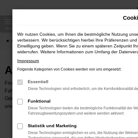
Zum
Hauptinhalt
Cooki
springen
MENÜ
Wir nutzen Cookies, um Ihnen die bestmögliche Nutzung uns
verbessern. Wir berücksichtigen hierbei Ihre Präferenzen und 
Startseite
Fahrzeugangebote
Autobörse
Einwilligung geben. Wenn Sie zu einem späteren Zeitpunkt Ihr
widerrufen. Weitere Informationen zum Umfang der Datenverar
Impressum
Autobörse
Folgende Kategorien von Cookies werden von uns eingesetzt:
Essentiell
Finden Sie Ihren neuen Traumwagen bei uns. Dafür haben Sie 
Diese Technologien sind erforderlich, um die Kernfunktionalität d
Fahrzeuge an, die bei uns auf dem Hof stehen. Dann können S
Oder Sie klicken auf den Button Autobörse und Sie haben Zug
Funktional
unserem Händlernetzwerk. Diese Fahrzeuge können wir dann f
Diese Technologien bieten die bestmögliche Funktionalität der We
Fahrzeugbewertungssystem und weitere werden aktiviert.
Unser B
Statistik und Marketing
Diese Technologien ermöglichen es uns, die Nutzung der Websei