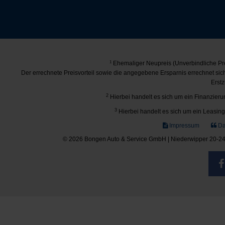
1
Ehemaliger Neupreis (Unverbindliche Pre
Der errechnete Preisvorteil sowie die angegebene Ersparnis errechnet si
Erstz
2
Hierbei handelt es sich um ein Finanzierun
3
Hierbei handelt es sich um ein Leasing-
Impressum
Da
© 2026 Bongen Auto & Service GmbH | Niederwipper 20-24 