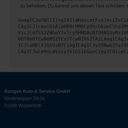
zu beheben. Du kannst uns diesen Text schicken, 
ewogICJuYW1lIjogIk5ldHdvcmtFcnJvciIsCi
CAgICJ1cmwiOiAiaHR0cHM6Ly9hcGkueC5ha3M
Vic2l0ZS12ZWhpY2xlcy9HMDAyNTU4NSUyMzI0
0OTRmOTEwNmM5ZTExOTcwNTRhZTAiLAogICAgI
ICJleHBlY3QiOiB7CiAgICAgICJyZXNwb25zZV
CAgICJwcm9ncmVzcyI6IG51bGwsCiAgICAicml
Bongen Auto & Service GmbH
Niederwipper 20-24,
51688 Wipperfürth