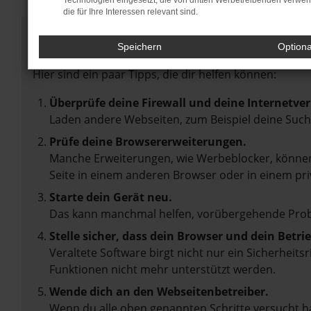
Technologien eingesetzt, die von dritten Werbetreibenden verwe
die für Ihre Interessen relevant sind.
Fehler: Network Error
Speichern
Option
Beim Laden ist ein Fehler aufgetreten.
Hier sind ein paar Tipps, die dir helfen können:
Überprüfe deine Firewall und deine Internetve
Laden andere Webseiten, zum Beispiel deine Suc
Prüfe deine Browsererweiterungen.
Manche Erweiterungen, wie Werbeblocker, können 
Seite in einem anderen Browser oder in einem pri
Starte dein Gerät neu.
Das kann manchmal helfen, vorübergehende Pro
Stelle sicher, dass dein Browser und dein Betr
Veraltete Software birgt nicht nur ein Sicherheit
Funktionen nicht mehr unterstützt werden.
Wende dich an den Webseitenbetreiber.
Wenn du alle oben genannten Schritte versucht ha