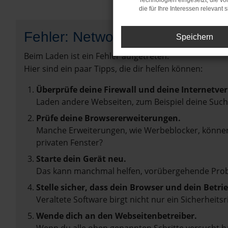
Technologien eingesetzt, die v
die für Ihre Interessen relevant s
Fehler: Network Error
Speichern
Beim Laden ist ein Fehler aufgetreten.
Hier sind ein paar Tipps, die dir helfen können:
Überprüfe deine Firewall und deine Internetve
Laden andere Webseiten, zum Beispiel deine Suc
Prüfe deine Browsererweiterungen.
Manche Erweiterungen, wie Werbeblocker, können 
privaten Fenster?
Starte dein Gerät neu.
Das kann manchmal helfen, vorübergehende Pro
Stelle sicher, dass dein Browser und dein Betr
Veraltete Software birgt nicht nur ein Sicherhei
Wende dich an den Webseitenbetreiber.