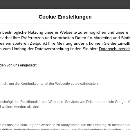
Cookie Einstellungen
ie bestmögliche Nutzung unserer Webseite zu ermöglichen und unsere
hierbei Ihre Präferenzen und verarbeiten Daten für Marketing und Stati
einem späteren Zeitpunkt Ihre Meinung ändern, können Sie die Einwillig
en zum Umfang der Datenverarbeitung finden Sie hier:
Datenschutzerkl
en von uns eingesetzt:
rlich, um die Kernfunktionalität der Webseite zu gewährleisten.
 2 Möglichkeiten. Sehen Sie sich mit Klick auf „Unser Bestand
en und Probefahren. Oder Sie klicken auf den Button Autobörse u
estmögliche Funktionalität der Webseite. Services von Drittanbietern wie Google 
euge können wir dann für Sie beschaffen. Wir freuen uns auf 
eitere werden aktiviert.
Unser Bestand
Autobörse
 es uns, die Nutzung der Webseite zu analysieren, um die Leistung zu messen u