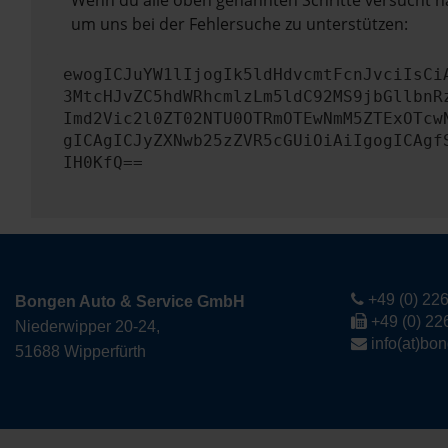
Wenn du alle oben genannten Schritte versucht ha
um uns bei der Fehlersuche zu unterstützen:
ewogICJuYW1lIjogIk5ldHdvcmtFcnJvciIsCi
3MtcHJvZC5hdWRhcmlzLm5ldC92MS9jbGllbnR
Imd2Vic2l0ZT02NTU0OTRmOTEwNmM5ZTExOTcw
gICAgICJyZXNwb25zZVR5cGUiOiAiIgogICAgf
IH0KfQ==
+49 (0) 226
Bongen Auto & Service GmbH
+49 (0) 22
Niederwipper 20-24,
info(at)bo
51688 Wipperfürth