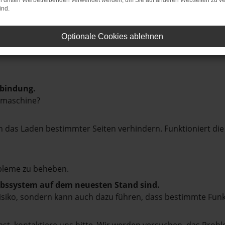
on dritten Werbetreibenden verwendet werden, um Sie auf anderen Webseiten zu ve
ind.
Optionale Cookies ablehnen
rbindung.
hmaschine?
das Laden bestimmter Seiten verhindern. Funktioniert die
bleme zu beheben.
iebssystem auf dem neuesten Stand sind.
tsrisiko, sondern kann auch dazu führen, dass bestimmte Fun