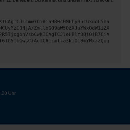
lem zu beheben. Du kannst uns diesen Text schicken,
KICAgICJ1cmwiOiAiaHR0cHM6Ly9hcGkueC5ha
MCUyMzI0NjA/ZmllbGQ9aW50ZXJuYWxOdW1iZX
2R5IjogbnVsbCwKICAgICJleHBlY3QiOiB7CiA
I6IG51bGwsCiAgICAicmlza3kiOiBmYWxzZQog
8.00 Uhr
r