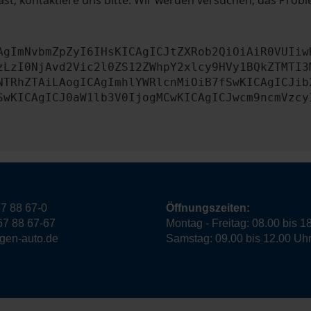
st, kontaktiere uns bitte. Wir werden versuchen, das Prob
AgImNvbmZpZyI6IHsKICAgICJtZXRob2QiOiAiR0VUIiw
zLzI0NjAvd2Vic2l0ZS12ZWhpY2xlcy9HVy1BQkZTMTI3
NTRhZTAiLAogICAgImhlYWRlcnMiOiB7fSwKICAgICJib
SwKICAgICJ0aW1lb3V0IjogMCwKICAgICJwcm9ncmVzcy
7 88 67-0
Öffnungszeiten:
67 88 67-67
Montag - Freitag: 08.00 bis 1
ngen-auto.de
Samstag: 09.00 bis 12.00 Uh