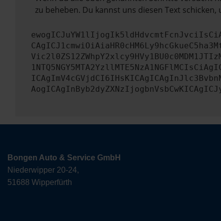
zu beheben. Du kannst uns diesen Text schicken, 
ewogICJuYW1lIjogIk5ldHdvcmtFcnJvciIsCi
CAgICJ1cmwiOiAiaHR0cHM6Ly9hcGkueC5ha3M
Vic2l0ZS12ZWhpY2xlcy9HVy1BU0c0MDM1JTIz
1NTQ5NGY5MTA2YzllMTE5NzA1NGFlMCIsCiAgI
ICAgImV4cGVjdCI6IHsKICAgICAgInJlc3Bvbn
AogICAgInByb2dyZXNzIjogbnVsbCwKICAgICJ
Bongen Auto & Service GmbH
Niederwipper 20-24,
51688 Wipperfürth