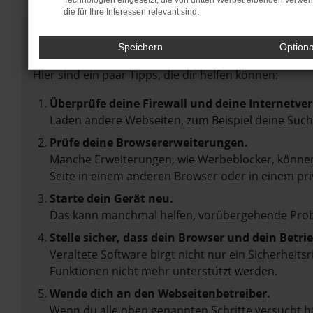
Technologien eingesetzt, die von dritten Werbetreibenden verwe
die für Ihre Interessen relevant sind.
Fehler: Network Error
Speichern
Option
Beim Laden ist ein Fehler aufgetreten.
Hier sind ein paar Tipps, die dir helfen können:
Überprüfe deine Firewall und deine Internetve
Laden andere Webseiten, zum Beispiel deine Suc
Prüfe deine Browsererweiterungen.
Manche Erweiterungen, wie Werbeblocker, können 
Seite in einem anderen Browser oder in einem pri
Starte dein Gerät neu.
Das kann manchmal helfen, vorübergehende Pro
Stelle sicher, dass dein Browser und dein Betr
Veraltete Software birgt nicht nur ein Sicherheit
Funktionen nicht mehr unterstützt werden.
Wende dich an den Webseitenbetreiber.
Wenn du alle oben genannten Schritte versucht ha