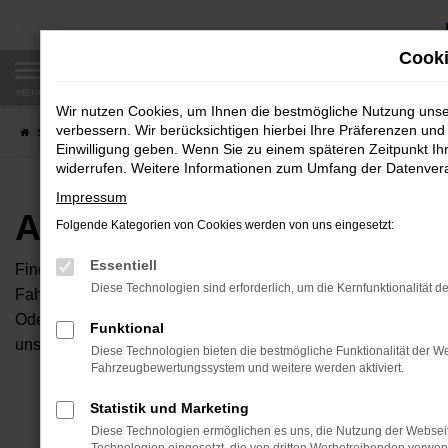
Zum
Hauptinhalt
Cooki
springen
MENÜ
Wir nutzen Cookies, um Ihnen die bestmögliche Nutzung uns
verbessern. Wir berücksichtigen hierbei Ihre Präferenzen und 
Startseite
Fahrzeugangebote
Autobörse
Einwilligung geben. Wenn Sie zu einem späteren Zeitpunkt Ihr
widerrufen. Weitere Informationen zum Umfang der Datenverar
Impressum
Autobörse
Folgende Kategorien von Cookies werden von uns eingesetzt:
Essentiell
Finden Sie Ihren neuen Traumwagen bei uns. Dafür haben Sie 
Diese Technologien sind erforderlich, um die Kernfunktionalität d
Fahrzeuge an, die bei uns auf dem Hof stehen. Dann können S
Oder Sie klicken auf den Button Autobörse und Sie haben Zug
Funktional
unserem Händlernetzwerk. Diese Fahrzeuge können wir dann f
Diese Technologien bieten die bestmögliche Funktionalität der We
Fahrzeugbewertungssystem und weitere werden aktiviert.
Unser B
Statistik und Marketing
Diese Technologien ermöglichen es uns, die Nutzung der Websei