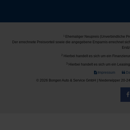
1
Ehemaliger Neupreis (Unverbindliche Pre
Der errechnete Preisvorteil sowie die angegebene Ersparnis errechnet si
Erstz
2
Hierbei handelt es sich um ein Finanzierun
3
Hierbei handelt es sich um ein Leasing-
Impressum
Da
© 2026 Bongen Auto & Service GmbH | Niederwipper 20-24 