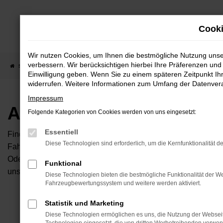
Zum
Hauptinhalt
Cooki
springen
Wir nutzen Cookies, um Ihnen die bestmögliche Nutzung uns
verbessern. Wir berücksichtigen hierbei Ihre Präferenzen und 
Startseite
Fahrzeugangebote
Autobörse
Einwilligung geben. Wenn Sie zu einem späteren Zeitpunkt Ihr
widerrufen. Weitere Informationen zum Umfang der Datenverar
Impressum
Autobörse
Folgende Kategorien von Cookies werden von uns eingesetzt:
Essentiell
Finden Sie Ihren neuen Traumwagen bei uns. Dafür haben Sie 
Diese Technologien sind erforderlich, um die Kernfunktionalität d
Fahrzeuge an, die bei uns auf dem Hof stehen. Dann können S
Oder Sie klicken auf den Button Autobörse und Sie haben Zug
Funktional
unserem Händlernetzwerk. Diese Fahrzeuge können wir dann f
Diese Technologien bieten die bestmögliche Funktionalität der We
Fahrzeugbewertungssystem und weitere werden aktiviert.
Unser B
Statistik und Marketing
Diese Technologien ermöglichen es uns, die Nutzung der Websei