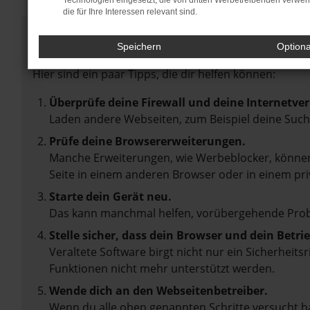
Technologien eingesetzt, die von dritten Werbetreibenden verwe
die für Ihre Interessen relevant sind.
Fehler: Network Error
Speichern
Option
Beim Laden ist ein Fehler aufgetreten.
Hier sind ein paar Tipps, die dir helfen können:
Überprüfe deine Firewall und deine Internetve
Laden andere Webseiten, zum Beispiel deine Suc
Prüfe deine Browsererweiterungen.
Manche Erweiterungen, wie Werbeblocker, können 
Seite in einem anderen Browser oder in einem pri
Starte dein Gerät neu.
Das kann manchmal helfen, vorübergehende Pro
Stelle sicher, dass dein Browser und dein Betr
Veraltete Software birgt nicht nur ein Sicherheit
Funktionen nicht mehr unterstützt werden.
Wende dich an den Webseitenbetreiber.
Wenn du alle oben genannten Schritte versucht ha