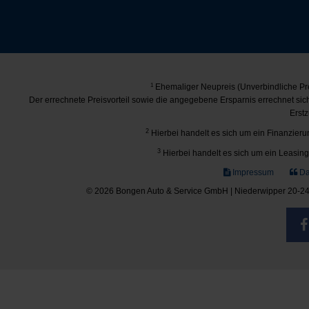
1
Ehemaliger Neupreis (Unverbindliche Pre
Der errechnete Preisvorteil sowie die angegebene Ersparnis errechnet si
Erstz
2
Hierbei handelt es sich um ein Finanzierun
3
Hierbei handelt es sich um ein Leasing-
Impressum
Da
© 2026 Bongen Auto & Service GmbH | Niederwipper 20-24 