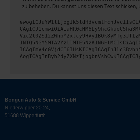
zu beheben. Du kannst uns diesen Text schicken, 
ewogICJuYW1lIjogIk5ldHdvcmtFcnJvciIsCi
CAgICJ1cmwiOiAiaHR0cHM6Ly9hcGkueC5ha3M
Vic2l0ZS12ZWhpY2xlcy9HVy1BQk8yMTg3JTIz
1NTQ5NGY5MTA2YzllMTE5NzA1NGFlMCIsCiAgI
ICAgImV4cGVjdCI6IHsKICAgICAgInJlc3Bvbn
AogICAgInByb2dyZXNzIjogbnVsbCwKICAgICJ
Bongen Auto & Service GmbH
Niederwipper 20-24,
51688 Wipperfürth