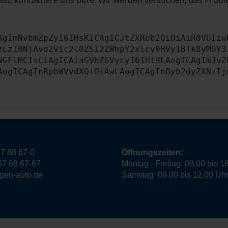
st, kontaktiere uns bitte. Wir werden versuchen, das Prob
AgImNvbmZpZyI6IHsKICAgICJtZXRob2QiOiAiR0VUIiw
zLzI0NjAvd2Vic2l0ZS12ZWhpY2xlcy9HVy1BTk8yMDY3
NGFlMCIsCiAgICAiaGVhZGVycyI6IHt9LAogICAgImJvZ
AogICAgInRpbWVvdXQiOiAwLAogICAgInByb2dyZXNzIj
7 88 67-0
Öffnungszeiten:
67 88 67-67
Montag - Freitag: 08.00 bis 1
ngen-auto.de
Samstag: 09.00 bis 12.00 Uh