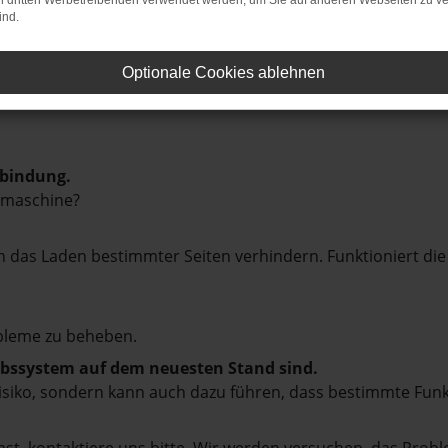
on dritten Werbetreibenden verwendet werden, um Sie auf anderen Webseiten zu ve
ind.
Optionale Cookies ablehnen
rbindung.
hmaschine?
das Laden bestimmter Seiten verhindern. Funktioniert die
bleme zu beheben.
iebssystem auf dem neuesten Stand sind.
tsrisiko, sondern kann auch dazu führen, dass bestimmte Fun