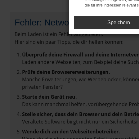
Technologien eingesetzt, die v
die für Ihre Interessen relevant s
Fehler: Network Error
Speichern
Beim Laden ist ein Fehler aufgetreten.
Hier sind ein paar Tipps, die dir helfen können:
Überprüfe deine Firewall und deine Internetve
Laden andere Webseiten, zum Beispiel deine Suc
Prüfe deine Browsererweiterungen.
Manche Erweiterungen, wie Werbeblocker, können 
privaten Fenster?
Starte dein Gerät neu.
Das kann manchmal helfen, vorübergehende Pro
Stelle sicher, dass dein Browser und dein Betr
Veraltete Software birgt nicht nur ein Sicherhei
Wende dich an den Webseitenbetreiber.