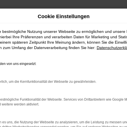
Cookie Einstellungen
ie bestmögliche Nutzung unserer Webseite zu ermöglichen und unsere
hierbei Ihre Präferenzen und verarbeiten Daten für Marketing und Stati
einem späteren Zeitpunkt Ihre Meinung ändern, können Sie die Einwillig
en zum Umfang der Datenverarbeitung finden Sie hier:
Datenschutzerkl
en von uns eingesetzt:
rlich, um die Kernfunktionalität der Webseite zu gewährleisten.
 2 Möglichkeiten. Sehen Sie sich mit Klick auf „Unser Bestand
en und Probefahren. Oder Sie klicken auf den Button Autobörse u
estmögliche Funktionalität der Webseite. Services von Drittanbietern wie Google 
euge können wir dann für Sie beschaffen. Wir freuen uns auf 
eitere werden aktiviert.
Unser Bestand
Autobörse
 es uns, die Nutzung der Webseite zu analysieren, um die Leistung zu messen u