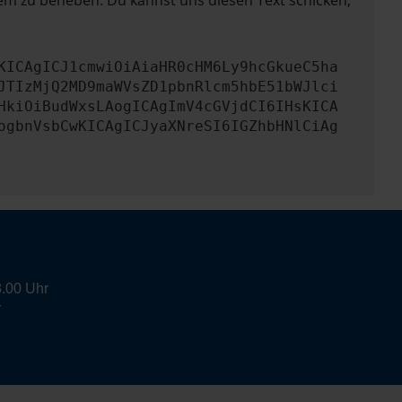
lem zu beheben. Du kannst uns diesen Text schicken,
KICAgICJ1cmwiOiAiaHR0cHM6Ly9hcGkueC5ha
JTIzMjQ2MD9maWVsZD1pbnRlcm5hbE51bWJlci
HkiOiBudWxsLAogICAgImV4cGVjdCI6IHsKICA
ogbnVsbCwKICAgICJyaXNreSI6IGZhbHNlCiAg
8.00 Uhr
r