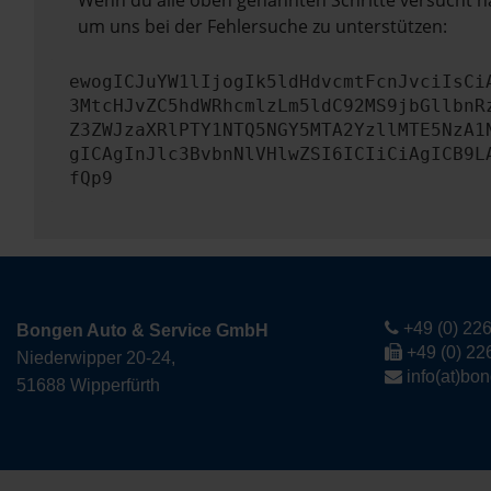
Wenn du alle oben genannten Schritte versucht ha
um uns bei der Fehlersuche zu unterstützen:
ewogICJuYW1lIjogIk5ldHdvcmtFcnJvciIsCi
3MtcHJvZC5hdWRhcmlzLm5ldC92MS9jbGllbnR
Z3ZWJzaXRlPTY1NTQ5NGY5MTA2YzllMTE5NzA1
gICAgInJlc3BvbnNlVHlwZSI6ICIiCiAgICB9L
fQp9
+49 (0) 226
Bongen Auto & Service GmbH
+49 (0) 22
Niederwipper 20-24,
info(at)bo
51688 Wipperfürth