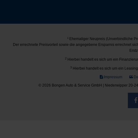
1
Ehemaliger Neupreis (Unverbindliche Pre
Der errechnete Preisvorteil sowie die angegebene Ersparnis errechnet si
Erstz
2
Hierbei handelt es sich um ein Finanzierun
3
Hierbei handelt es sich um ein Leasing-
Impressum
Da
© 2026 Bongen Auto & Service GmbH | Niederwipper 20-24 