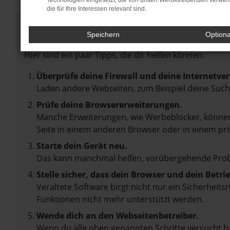
Technologien eingesetzt, die von dritten Werbetreibenden verwe
die für Ihre Interessen relevant sind.
Fehler: Network Error
Speichern
Option
Beim Laden ist ein Fehler aufgetreten.
Hier sind ein paar Tipps, die dir helfen können:
Überprüfe deine Firewall und deine Internetve
Laden andere Webseiten, zum Beispiel deine Suc
Prüfe deine Browsererweiterungen.
Manche Erweiterungen, wie Werbeblocker, können 
Seite in einem anderen Browser oder in einem pri
Starte dein Gerät neu.
Das kann manchmal helfen, vorübergehende Pro
Stelle sicher, dass dein Browser und dein Betr
Veraltete Software birgt nicht nur ein Sicherheit
Funktionen nicht mehr unterstützt werden.
Wende dich an den Webseitenbetreiber.
Wenn du alle oben genannten Schritte versucht ha