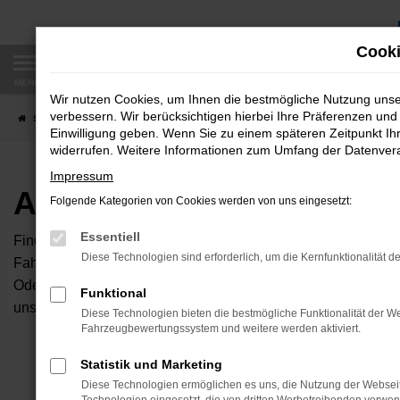
Zum
Hauptinhalt
Cooki
springen
MENÜ
Wir nutzen Cookies, um Ihnen die bestmögliche Nutzung uns
verbessern. Wir berücksichtigen hierbei Ihre Präferenzen und 
Startseite
Fahrzeugangebote
Autobörse
Einwilligung geben. Wenn Sie zu einem späteren Zeitpunkt Ihr
widerrufen. Weitere Informationen zum Umfang der Datenverar
Impressum
Autobörse
Folgende Kategorien von Cookies werden von uns eingesetzt:
Essentiell
Finden Sie Ihren neuen Traumwagen bei uns. Dafür haben Sie 
Diese Technologien sind erforderlich, um die Kernfunktionalität d
Fahrzeuge an, die bei uns auf dem Hof stehen. Dann können S
Oder Sie klicken auf den Button Autobörse und Sie haben Zug
Funktional
unserem Händlernetzwerk. Diese Fahrzeuge können wir dann f
Diese Technologien bieten die bestmögliche Funktionalität der We
Fahrzeugbewertungssystem und weitere werden aktiviert.
Unser B
Statistik und Marketing
Diese Technologien ermöglichen es uns, die Nutzung der Websei