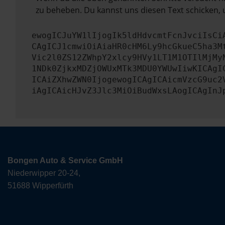
zu beheben. Du kannst uns diesen Text schicken, 
ewogICJuYW1lIjogIk5ldHdvcmtFcnJvciIsCi
CAgICJ1cmwiOiAiaHR0cHM6Ly9hcGkueC5ha3M
Vic2l0ZS12ZWhpY2xlcy9HVy1LT1M1OTIlMjMy
1NDk0ZjkxMDZjOWUxMTk3MDU0YWUwIiwKICAgI
ICAiZXhwZWN0IjogewogICAgICAicmVzcG9uc2
iAgICAicHJvZ3Jlc3MiOiBudWxsLAogICAgInJ
Bongen Auto & Service GmbH
Niederwipper 20-24,
51688 Wipperfürth