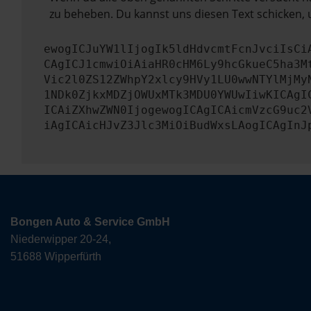
zu beheben. Du kannst uns diesen Text schicken, 
ewogICJuYW1lIjogIk5ldHdvcmtFcnJvciIsCi
CAgICJ1cmwiOiAiaHR0cHM6Ly9hcGkueC5ha3M
Vic2l0ZS12ZWhpY2xlcy9HVy1LU0wwNTYlMjMy
1NDk0ZjkxMDZjOWUxMTk3MDU0YWUwIiwKICAgI
ICAiZXhwZWN0IjogewogICAgICAicmVzcG9uc2
iAgICAicHJvZ3Jlc3MiOiBudWxsLAogICAgInJ
Bongen Auto & Service GmbH
Niederwipper 20-24,
51688 Wipperfürth