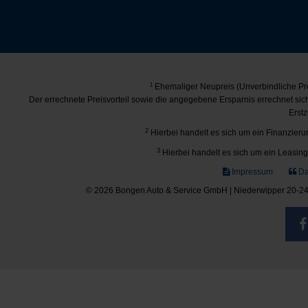
1
Ehemaliger Neupreis (Unverbindliche Pre
Der errechnete Preisvorteil sowie die angegebene Ersparnis errechnet si
Erstz
2
Hierbei handelt es sich um ein Finanzierun
3
Hierbei handelt es sich um ein Leasing-
Impressum
Da
© 2026 Bongen Auto & Service GmbH | Niederwipper 20-24 