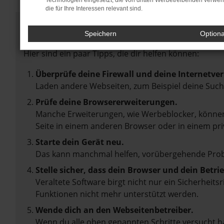
Technologien eingesetzt, die von dritten Werbetreibenden verwe
die für Ihre Interessen relevant sind.
Fehler: Network Error
Speichern
Option
Beim Laden ist ein Fehler aufgetreten.
Hier sind ein paar Tipps, die dir helfen können:
Überprüfe deine Firewall und deine Internetve
Laden andere Webseiten, zum Beispiel deine Suc
Prüfe deine Browsererweiterungen.
Manche Erweiterungen, wie Werbeblocker, können 
Seite in einem anderen Browser oder in einem pri
Starte dein Gerät neu.
Das kann manchmal helfen, vorübergehende Pro
Stelle sicher, dass dein Browser und dein Betr
Veraltete Software birgt nicht nur ein Sicherheit
Funktionen nicht mehr unterstützt werden.
Wende dich an den Webseitenbetreiber.
Wenn du alle oben genannten Schritte versucht ha