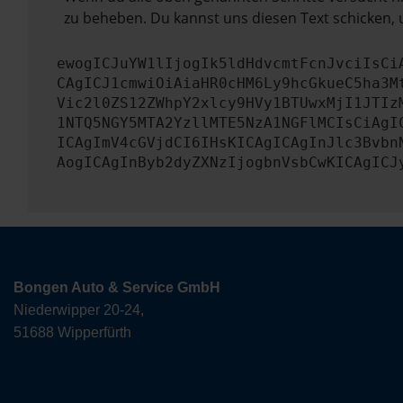
zu beheben. Du kannst uns diesen Text schicken, 
ewogICJuYW1lIjogIk5ldHdvcmtFcnJvciIsCi
CAgICJ1cmwiOiAiaHR0cHM6Ly9hcGkueC5ha3M
Vic2l0ZS12ZWhpY2xlcy9HVy1BTUwxMjI1JTIz
1NTQ5NGY5MTA2YzllMTE5NzA1NGFlMCIsCiAgI
ICAgImV4cGVjdCI6IHsKICAgICAgInJlc3Bvbn
AogICAgInByb2dyZXNzIjogbnVsbCwKICAgICJ
Bongen Auto & Service GmbH
Niederwipper 20-24,
51688 Wipperfürth