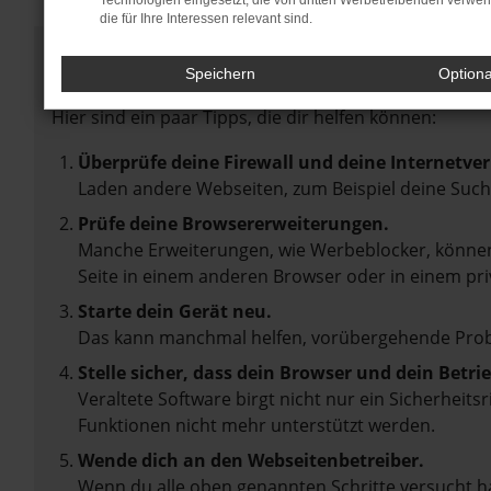
Technologien eingesetzt, die von dritten Werbetreibenden verwe
die für Ihre Interessen relevant sind.
Fehler: Network Error
Speichern
Option
Beim Laden ist ein Fehler aufgetreten.
Hier sind ein paar Tipps, die dir helfen können:
Überprüfe deine Firewall und deine Internetve
Laden andere Webseiten, zum Beispiel deine Suc
Prüfe deine Browsererweiterungen.
Manche Erweiterungen, wie Werbeblocker, können 
Seite in einem anderen Browser oder in einem pri
Starte dein Gerät neu.
Das kann manchmal helfen, vorübergehende Pro
Stelle sicher, dass dein Browser und dein Betr
Veraltete Software birgt nicht nur ein Sicherheit
Funktionen nicht mehr unterstützt werden.
Wende dich an den Webseitenbetreiber.
Wenn du alle oben genannten Schritte versucht ha