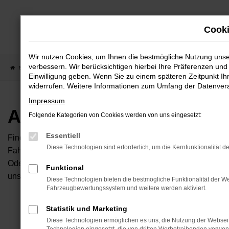
Zum
Hauptinhalt
Cooki
springen
Wir nutzen Cookies, um Ihnen die bestmögliche Nutzung uns
verbessern. Wir berücksichtigen hierbei Ihre Präferenzen und 
Startseite
Fahrzeugangebote
Autobörse
Einwilligung geben. Wenn Sie zu einem späteren Zeitpunkt Ihr
widerrufen. Weitere Informationen zum Umfang der Datenverar
Impressum
Autobörse
Folgende Kategorien von Cookies werden von uns eingesetzt:
Essentiell
Finden Sie Ihren neuen Traumwagen bei uns. Dafür haben Sie 
Diese Technologien sind erforderlich, um die Kernfunktionalität d
Fahrzeuge an, die bei uns auf dem Hof stehen. Dann können S
Oder Sie klicken auf den Button Autobörse und Sie haben Zug
Funktional
unserem Händlernetzwerk. Diese Fahrzeuge können wir dann f
Diese Technologien bieten die bestmögliche Funktionalität der We
Fahrzeugbewertungssystem und weitere werden aktiviert.
Unser B
Statistik und Marketing
Diese Technologien ermöglichen es uns, die Nutzung der Websei