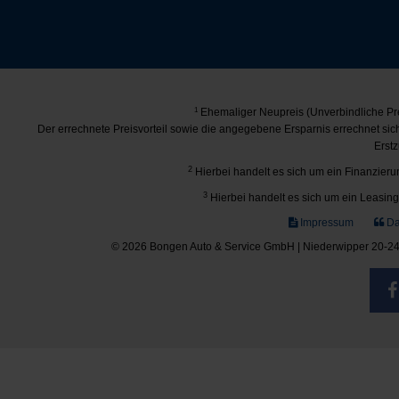
1
Ehemaliger Neupreis (Unverbindliche Pre
Der errechnete Preisvorteil sowie die angegebene Ersparnis errechnet si
Erstz
2
Hierbei handelt es sich um ein Finanzierun
3
Hierbei handelt es sich um ein Leasing-
Impressum
Da
© 2026 Bongen Auto & Service GmbH | Niederwipper 20-24 