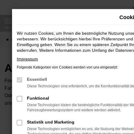
Zum
Hauptinhalt
Cooki
springen
MENÜ
Wir nutzen Cookies, um Ihnen die bestmögliche Nutzung uns
verbessern. Wir berücksichtigen hierbei Ihre Präferenzen und 
Startseite
Fahrzeugangebote
Autobörse
Einwilligung geben. Wenn Sie zu einem späteren Zeitpunkt Ihr
widerrufen. Weitere Informationen zum Umfang der Datenverar
Impressum
Autobörse
Folgende Kategorien von Cookies werden von uns eingesetzt:
Essentiell
Finden Sie Ihren neuen Traumwagen bei uns. Dafür haben Sie 
Diese Technologien sind erforderlich, um die Kernfunktionalität d
Fahrzeuge an, die bei uns auf dem Hof stehen. Dann können S
Oder Sie klicken auf den Button Autobörse und Sie haben Zug
Funktional
unserem Händlernetzwerk. Diese Fahrzeuge können wir dann f
Diese Technologien bieten die bestmögliche Funktionalität der We
Fahrzeugbewertungssystem und weitere werden aktiviert.
Unser B
Statistik und Marketing
Diese Technologien ermöglichen es uns, die Nutzung der Websei