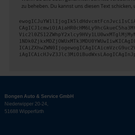
zu beheben. Du kannst uns diesen Text schicken, 
ewogICJuYW1lIjogIk5ldHdvcmtFcnJvciIsCi
CAgICJ1cmwiOiAiaHR0cHM6Ly9hcGkueC5ha3M
Vic2l0ZS12ZWhpY2xlcy9HVy1LU0wxMTglMjMy
1NDk0ZjkxMDZjOWUxMTk3MDU0YWUwIiwKICAgI
ICAiZXhwZWN0IjogewogICAgICAicmVzcG9uc2
iAgICAicHJvZ3Jlc3MiOiBudWxsLAogICAgInJ
Bongen Auto & Service GmbH
Niederwipper 20-24,
51688 Wipperfürth