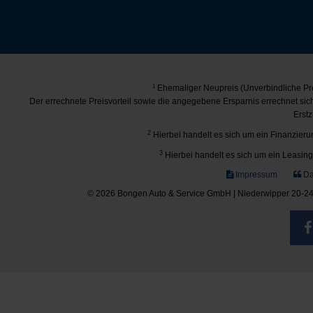
1
Ehemaliger Neupreis (Unverbindliche Pre
Der errechnete Preisvorteil sowie die angegebene Ersparnis errechnet si
Erstz
2
Hierbei handelt es sich um ein Finanzierun
3
Hierbei handelt es sich um ein Leasing-
Impressum
Da
© 2026 Bongen Auto & Service GmbH | Niederwipper 20-24 