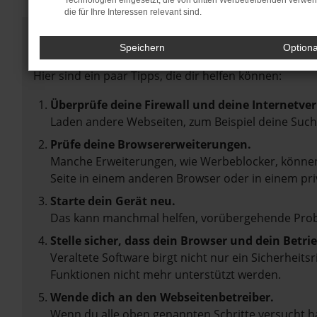
Technologien eingesetzt, die von dritten Werbetreibenden verwe
die für Ihre Interessen relevant sind.
Fehler: Network Error
Speichern
Option
Beim Laden ist ein Fehler aufgetreten.
Hier sind ein paar Tipps, die dir helfen können:
Überprüfe deine Firewall und deine Internetve
Laden andere Webseiten, zum Beispiel deine Suc
Prüfe deine Browsererweiterungen.
Manche Erweiterungen, wie Werbeblocker, können 
Seite in einem anderen Browser oder in einem pri
Starte dein Gerät neu.
Das kann manchmal helfen, vorübergehende Pro
Stelle sicher, dass dein Browser und dein Betr
Veraltete Software birgt nicht nur ein Sicherheit
Funktionen nicht mehr unterstützt werden.
Wende dich an den Webseitenbetreiber.
Wenn du alle oben genannten Schritte versucht ha