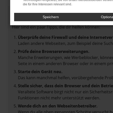
Technologien eingesetzt, die von dritten Werbetreibenden verwe
die für Ihre Interessen relevant sind.
Fehler: Network Error
Speichern
Option
Beim Laden ist ein Fehler aufgetreten.
Hier sind ein paar Tipps, die dir helfen können:
Überprüfe deine Firewall und deine Internetve
Laden andere Webseiten, zum Beispiel deine Suc
Prüfe deine Browsererweiterungen.
Manche Erweiterungen, wie Werbeblocker, können 
Seite in einem anderen Browser oder in einem pri
Starte dein Gerät neu.
Das kann manchmal helfen, vorübergehende Pro
Stelle sicher, dass dein Browser und dein Betr
Veraltete Software birgt nicht nur ein Sicherheit
Funktionen nicht mehr unterstützt werden.
Wende dich an den Webseitenbetreiber.
Wenn du alle oben genannten Schritte versucht ha