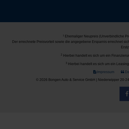
1
Ehemaliger Neupreis (Unverbindliche Pre
Der errechnete Preisvorteil sowie die angegebene Ersparnis errechnet si
Erstz
2
Hierbei handelt es sich um ein Finanzierun
3
Hierbei handelt es sich um ein Leasing-
Impressum
Da
© 2026 Bongen Auto & Service GmbH | Niederwipper 20-24 