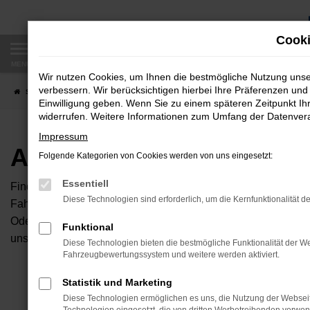
Zum
Hauptinhalt
Cooki
springen
MENÜ
Wir nutzen Cookies, um Ihnen die bestmögliche Nutzung uns
verbessern. Wir berücksichtigen hierbei Ihre Präferenzen und 
Startseite
Fahrzeugangebote
Autobörse
Einwilligung geben. Wenn Sie zu einem späteren Zeitpunkt Ihr
widerrufen. Weitere Informationen zum Umfang der Datenverar
Impressum
Autobörse
Folgende Kategorien von Cookies werden von uns eingesetzt:
Essentiell
Finden Sie Ihren neuen Traumwagen bei uns. Dafür haben Sie 
Diese Technologien sind erforderlich, um die Kernfunktionalität d
Fahrzeuge an, die bei uns auf dem Hof stehen. Dann können S
Oder Sie klicken auf den Button Autobörse und Sie haben Zug
Funktional
unserem Händlernetzwerk. Diese Fahrzeuge können wir dann f
Diese Technologien bieten die bestmögliche Funktionalität der We
Fahrzeugbewertungssystem und weitere werden aktiviert.
Unser B
Statistik und Marketing
Diese Technologien ermöglichen es uns, die Nutzung der Websei