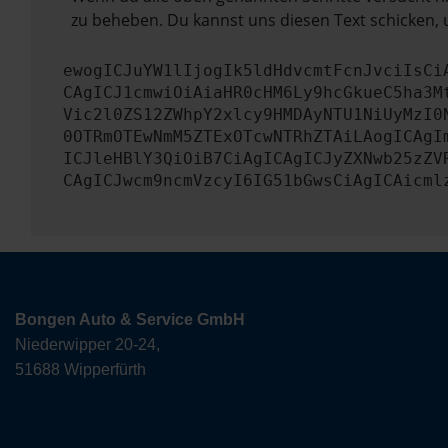
zu beheben. Du kannst uns diesen Text schicken, 
ewogICJuYW1lIjogIk5ldHdvcmtFcnJvciIsCi
CAgICJ1cmwiOiAiaHR0cHM6Ly9hcGkueC5ha3M
Vic2l0ZS12ZWhpY2xlcy9HMDAyNTU1NiUyMzI0
0OTRmOTEwNmM5ZTExOTcwNTRhZTAiLAogICAgI
ICJleHBlY3QiOiB7CiAgICAgICJyZXNwb25zZV
CAgICJwcm9ncmVzcyI6IG51bGwsCiAgICAicml
Bongen Auto & Service GmbH
Niederwipper 20-24,
51688 Wipperfürth