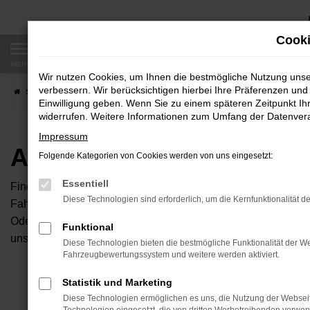
Zum
Hauptinhalt
Cooki
springen
MENÜ
Wir nutzen Cookies, um Ihnen die bestmögliche Nutzung uns
verbessern. Wir berücksichtigen hierbei Ihre Präferenzen und 
Startseite
Fahrzeugangebote
Autobörse
Einwilligung geben. Wenn Sie zu einem späteren Zeitpunkt Ihr
widerrufen. Weitere Informationen zum Umfang der Datenverar
Impressum
Autobörse
Folgende Kategorien von Cookies werden von uns eingesetzt:
Essentiell
Finden Sie Ihren neuen Traumwagen bei uns. Dafür haben Sie 
Diese Technologien sind erforderlich, um die Kernfunktionalität d
Fahrzeuge an, die bei uns auf dem Hof stehen. Dann können S
Oder Sie klicken auf den Button Autobörse und Sie haben Zug
Funktional
unserem Händlernetzwerk. Diese Fahrzeuge können wir dann f
Diese Technologien bieten die bestmögliche Funktionalität der We
Fahrzeugbewertungssystem und weitere werden aktiviert.
Unser B
Statistik und Marketing
Diese Technologien ermöglichen es uns, die Nutzung der Websei