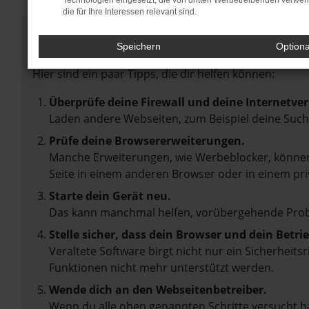
Technologien eingesetzt, die von dritten Werbetreibenden verwe
die für Ihre Interessen relevant sind.
Fehler: Network Error
Speichern
Option
Beim Laden ist ein Fehler aufgetreten.
Hier sind ein paar Tipps, die dir helfen können:
Überprüfe deine Firewall und deine Internetve
Laden andere Webseiten, zum Beispiel deine Suc
Prüfe deine Browsererweiterungen.
Manche Erweiterungen, wie Werbeblocker, können 
Seite in einem anderen Browser oder in einem pri
Starte dein Gerät neu.
Das kann manchmal helfen, vorübergehende Pro
Stelle sicher, dass dein Browser und dein Betr
Veraltete Software birgt nicht nur ein Sicherheit
Funktionen nicht mehr unterstützt werden.
Wende dich an den Webseitenbetreiber.
Wenn du alle oben genannten Schritte versucht ha