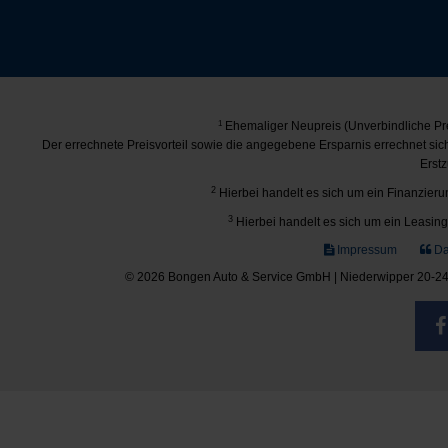
1
Ehemaliger Neupreis (Unverbindliche Pre
Der errechnete Preisvorteil sowie die angegebene Ersparnis errechnet si
Erstz
2
Hierbei handelt es sich um ein Finanzierun
3
Hierbei handelt es sich um ein Leasing-
Impressum
Da
© 2026 Bongen Auto & Service GmbH | Niederwipper 20-24 