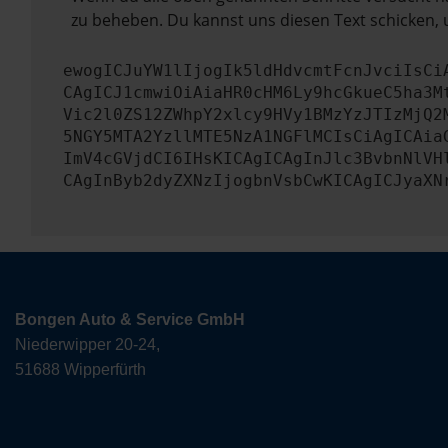
zu beheben. Du kannst uns diesen Text schicken, 
ewogICJuYW1lIjogIk5ldHdvcmtFcnJvciIsCi
CAgICJ1cmwiOiAiaHR0cHM6Ly9hcGkueC5ha3M
Vic2l0ZS12ZWhpY2xlcy9HVy1BMzYzJTIzMjQ2
5NGY5MTA2YzllMTE5NzA1NGFlMCIsCiAgICAia
ImV4cGVjdCI6IHsKICAgICAgInJlc3BvbnNlVH
CAgInByb2dyZXNzIjogbnVsbCwKICAgICJyaXN
Bongen Auto & Service GmbH
Niederwipper 20-24,
51688 Wipperfürth