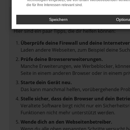
Technologien eingesetzt, die von dritten Werbetreibenden verwe
die für Ihre Interessen relevant sind.
Fehler: Network Error
Speichern
Option
Beim Laden ist ein Fehler aufgetreten.
Hier sind ein paar Tipps, die dir helfen können:
Überprüfe deine Firewall und deine Internetve
Laden andere Webseiten, zum Beispiel deine Suc
Prüfe deine Browsererweiterungen.
Manche Erweiterungen, wie Werbeblocker, können 
Seite in einem anderen Browser oder in einem pri
Starte dein Gerät neu.
Das kann manchmal helfen, vorübergehende Pro
Stelle sicher, dass dein Browser und dein Betr
Veraltete Software birgt nicht nur ein Sicherheit
Funktionen nicht mehr unterstützt werden.
Wende dich an den Webseitenbetreiber.
Wenn du alle oben genannten Schritte versucht ha