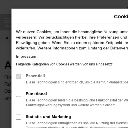
Zum
Hauptinhalt
Cooki
springen
MENÜ
Wir nutzen Cookies, um Ihnen die bestmögliche Nutzung uns
verbessern. Wir berücksichtigen hierbei Ihre Präferenzen und 
Startseite
Fahrzeugangebote
Autobörse
Einwilligung geben. Wenn Sie zu einem späteren Zeitpunkt Ihr
widerrufen. Weitere Informationen zum Umfang der Datenverar
Impressum
Autobörse
Folgende Kategorien von Cookies werden von uns eingesetzt:
Essentiell
Finden Sie Ihren neuen Traumwagen bei uns. Dafür haben Sie 
Diese Technologien sind erforderlich, um die Kernfunktionalität d
Fahrzeuge an, die bei uns auf dem Hof stehen. Dann können S
Oder Sie klicken auf den Button Autobörse und Sie haben Zug
Funktional
unserem Händlernetzwerk. Diese Fahrzeuge können wir dann f
Diese Technologien bieten die bestmögliche Funktionalität der We
Fahrzeugbewertungssystem und weitere werden aktiviert.
Unser B
Statistik und Marketing
Diese Technologien ermöglichen es uns, die Nutzung der Websei