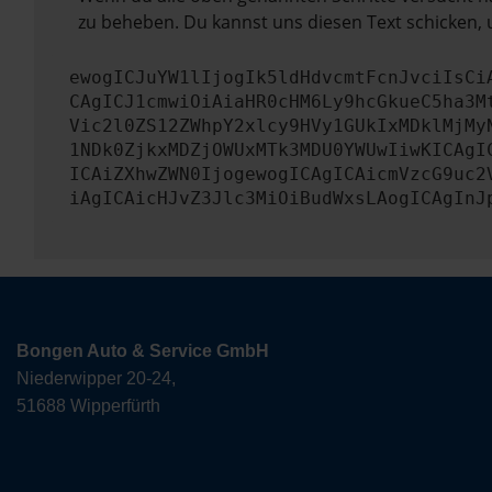
zu beheben. Du kannst uns diesen Text schicken, 
ewogICJuYW1lIjogIk5ldHdvcmtFcnJvciIsCi
CAgICJ1cmwiOiAiaHR0cHM6Ly9hcGkueC5ha3M
Vic2l0ZS12ZWhpY2xlcy9HVy1GUkIxMDklMjMy
1NDk0ZjkxMDZjOWUxMTk3MDU0YWUwIiwKICAgI
ICAiZXhwZWN0IjogewogICAgICAicmVzcG9uc2
iAgICAicHJvZ3Jlc3MiOiBudWxsLAogICAgInJ
Bongen Auto & Service GmbH
Niederwipper 20-24,
51688 Wipperfürth