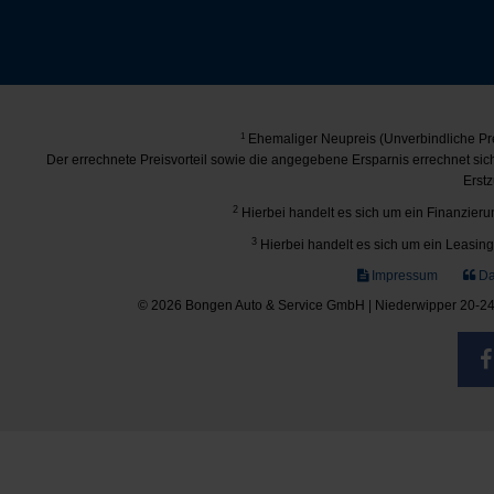
1
Ehemaliger Neupreis (Unverbindliche Pre
Der errechnete Preisvorteil sowie die angegebene Ersparnis errechnet si
Erstz
2
Hierbei handelt es sich um ein Finanzierun
3
Hierbei handelt es sich um ein Leasing-
Impressum
Da
© 2026 Bongen Auto & Service GmbH | Niederwipper 20-24 