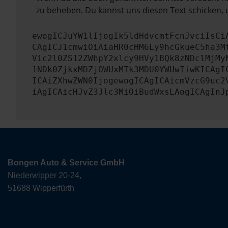
zu beheben. Du kannst uns diesen Text schicken, 
ewogICJuYW1lIjogIk5ldHdvcmtFcnJvciIsCi
CAgICJ1cmwiOiAiaHR0cHM6Ly9hcGkueC5ha3M
Vic2l0ZS12ZWhpY2xlcy9HVy1BQk8zNDclMjMy
1NDk0ZjkxMDZjOWUxMTk3MDU0YWUwIiwKICAgI
ICAiZXhwZWN0IjogewogICAgICAicmVzcG9uc2
iAgICAicHJvZ3Jlc3MiOiBudWxsLAogICAgInJ
Bongen Auto & Service GmbH
Niederwipper 20-24,
51688 Wipperfürth