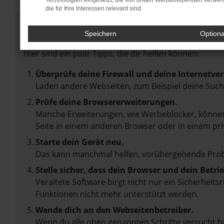
Technologien eingesetzt, die von dritten Werbetreibenden verwe
die für Ihre Interessen relevant sind.
Fehler: Network Error
Speichern
Option
Beim Laden ist ein Fehler aufgetreten.
Hier sind ein paar Tipps, die dir helfen können:
Überprüfe deine Firewall und deine Internetve
Laden andere Webseiten, zum Beispiel deine Suc
Prüfe deine Browsererweiterungen.
Manche Erweiterungen, wie Werbeblocker, können 
Seite in einem anderen Browser oder in einem pri
Starte dein Gerät neu.
Das kann manchmal helfen, vorübergehende Pro
Stelle sicher, dass dein Browser und dein Betr
Veraltete Software birgt nicht nur ein Sicherheit
Funktionen nicht mehr unterstützt werden.
Wende dich an den Webseitenbetreiber.
Wenn du alle oben genannten Schritte versucht ha