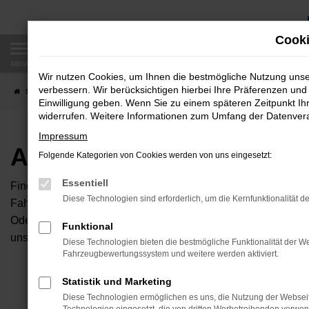
Zum
Hauptinhalt
Cooki
springen
MENÜ
Wir nutzen Cookies, um Ihnen die bestmögliche Nutzung uns
verbessern. Wir berücksichtigen hierbei Ihre Präferenzen und 
Startseite
Fahrzeugangebote
Autobörse
Einwilligung geben. Wenn Sie zu einem späteren Zeitpunkt Ihr
widerrufen. Weitere Informationen zum Umfang der Datenverar
Impressum
Autobörse
Folgende Kategorien von Cookies werden von uns eingesetzt:
Essentiell
Finden Sie Ihren neuen Traumwagen bei uns. Dafür haben Sie 
Diese Technologien sind erforderlich, um die Kernfunktionalität d
Fahrzeuge an, die bei uns auf dem Hof stehen. Dann können S
Oder Sie klicken auf den Button Autobörse und Sie haben Zug
Funktional
unserem Händlernetzwerk. Diese Fahrzeuge können wir dann f
Diese Technologien bieten die bestmögliche Funktionalität der We
Fahrzeugbewertungssystem und weitere werden aktiviert.
Unser B
Statistik und Marketing
Diese Technologien ermöglichen es uns, die Nutzung der Websei