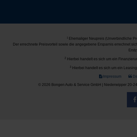
1
Ehemaliger Neupreis (Unverbindliche Pre
Der errechnete Preisvorteil sowie die angegebene Ersparnis errechnet si
Erstz
2
Hierbei handelt es sich um ein Finanzierun
3
Hierbei handelt es sich um ein Leasing-
Impressum
Da
© 2026 Bongen Auto & Service GmbH | Niederwipper 20-24 