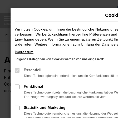
Zum
Hauptinhalt
Cooki
springen
MENÜ
Wir nutzen Cookies, um Ihnen die bestmögliche Nutzung uns
verbessern. Wir berücksichtigen hierbei Ihre Präferenzen und 
Startseite
Fahrzeugangebote
Autobörse
Einwilligung geben. Wenn Sie zu einem späteren Zeitpunkt Ihr
widerrufen. Weitere Informationen zum Umfang der Datenverar
Impressum
Autobörse
Folgende Kategorien von Cookies werden von uns eingesetzt:
Essentiell
Finden Sie Ihren neuen Traumwagen bei uns. Dafür haben Sie 
Diese Technologien sind erforderlich, um die Kernfunktionalität d
Fahrzeuge an, die bei uns auf dem Hof stehen. Dann können S
Oder Sie klicken auf den Button Autobörse und Sie haben Zug
Funktional
unserem Händlernetzwerk. Diese Fahrzeuge können wir dann f
Diese Technologien bieten die bestmögliche Funktionalität der We
Fahrzeugbewertungssystem und weitere werden aktiviert.
Unser B
Statistik und Marketing
Diese Technologien ermöglichen es uns, die Nutzung der Websei