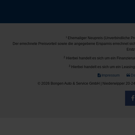
1
Ehemaliger Neupreis (Unverbindliche Pre
Der errechnete Preisvorteil sowie die angegebene Ersparnis errechnet si
Erstz
2
Hierbei handelt es sich um ein Finanzierun
3
Hierbei handelt es sich um ein Leasing-
Impressum
Da
© 2026 Bongen Auto & Service GmbH | Niederwipper 20-24 