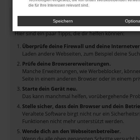
Technologien eingesetzt, die von dritten Werbetreibenden verwe
die für Ihre Interessen relevant sind.
Fehler: Network Error
Speichern
Option
Beim Laden ist ein Fehler aufgetreten.
Hier sind ein paar Tipps, die dir helfen können:
Überprüfe deine Firewall und deine Internetve
Laden andere Webseiten, zum Beispiel deine Suc
Prüfe deine Browsererweiterungen.
Manche Erweiterungen, wie Werbeblocker, können 
Seite in einem anderen Browser oder in einem pri
Starte dein Gerät neu.
Das kann manchmal helfen, vorübergehende Pro
Stelle sicher, dass dein Browser und dein Betr
Veraltete Software birgt nicht nur ein Sicherheit
Funktionen nicht mehr unterstützt werden.
Wende dich an den Webseitenbetreiber.
Wenn du alle oben genannten Schritte versucht ha