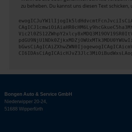
zu beheben. Du kannst uns diesen Text schicken, 
ewogICJuYW1lIjogIk5ldHdvcmtFcnJvciIsCi
CAgICJ1cmwiOiAiaHR0cHM6Ly9hcGkueC5ha3M
Vic2l0ZS12ZWhpY2xlcy8xMDQ3M19OV19SR0It
pdGU9NjU1NDk0ZjkxMDZjOWUxMTk3MDU0YWUwI
bGwsCiAgICAiZXhwZWN0IjogewogICAgICAicm
CI6IDAsCiAgICAicHJvZ3Jlc3MiOiBudWxsLAo
Bongen Auto & Service GmbH
Niederwipper 20-24,
51688 Wipperfürth