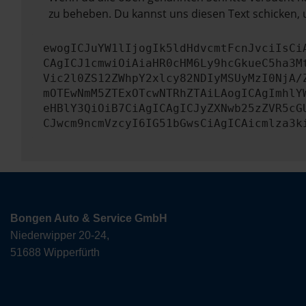
zu beheben. Du kannst uns diesen Text schicken, 
ewogICJuYW1lIjogIk5ldHdvcmtFcnJvciIsCi
CAgICJ1cmwiOiAiaHR0cHM6Ly9hcGkueC5ha3M
Vic2l0ZS12ZWhpY2xlcy82NDIyMSUyMzI0NjA/
mOTEwNmM5ZTExOTcwNTRhZTAiLAogICAgImhlY
eHBlY3QiOiB7CiAgICAgICJyZXNwb25zZVR5cG
CJwcm9ncmVzcyI6IG51bGwsCiAgICAicmlza3k
Bongen Auto & Service GmbH
Niederwipper 20-24,
51688 Wipperfürth