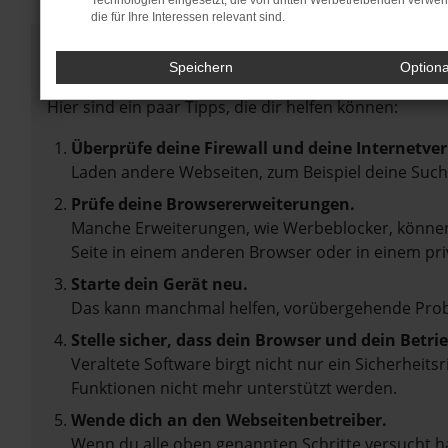
Technologien eingesetzt, die von dritten Werbetreibenden verwe
die für Ihre Interessen relevant sind.
Fehler: Network Error
Speichern
Option
Beim Laden ist ein Fehler aufgetreten.
Hier sind ein paar Tipps, die dir helfen können:
Überprüfe deine Firewall und deine Internetve
Laden andere Webseiten, zum Beispiel deine Suc
Prüfe deine Browsererweiterungen.
Manche Erweiterungen, wie Werbeblocker, können 
Seite in einem anderen Browser oder in einem pri
Starte dein Gerät neu.
Das kann manchmal helfen, vorübergehende Pro
Stelle sicher, dass dein Browser und dein Betr
Veraltete Software birgt nicht nur ein Sicherheit
Funktionen nicht mehr unterstützt werden.
Wende dich an den Webseitenbetreiber.
Wenn du alle oben genannten Schritte versucht ha