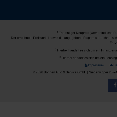
1
Ehemaliger Neupreis (Unverbindliche Pre
Der errechnete Preisvorteil sowie die angegebene Ersparnis errechnet si
Erstz
2
Hierbei handelt es sich um ein Finanzierun
3
Hierbei handelt es sich um ein Leasing-
Impressum
Da
© 2026 Bongen Auto & Service GmbH | Niederwipper 20-24 