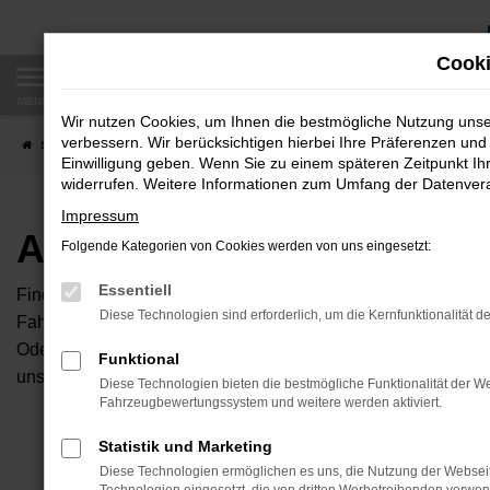
Zum
Hauptinhalt
Cooki
springen
MENÜ
Wir nutzen Cookies, um Ihnen die bestmögliche Nutzung uns
verbessern. Wir berücksichtigen hierbei Ihre Präferenzen und 
Startseite
Fahrzeugangebote
Autobörse
Einwilligung geben. Wenn Sie zu einem späteren Zeitpunkt Ihr
widerrufen. Weitere Informationen zum Umfang der Datenverar
Impressum
Autobörse
Folgende Kategorien von Cookies werden von uns eingesetzt:
Essentiell
Finden Sie Ihren neuen Traumwagen bei uns. Dafür haben Sie 
Diese Technologien sind erforderlich, um die Kernfunktionalität d
Fahrzeuge an, die bei uns auf dem Hof stehen. Dann können S
Oder Sie klicken auf den Button Autobörse und Sie haben Zug
Funktional
unserem Händlernetzwerk. Diese Fahrzeuge können wir dann f
Diese Technologien bieten die bestmögliche Funktionalität der We
Fahrzeugbewertungssystem und weitere werden aktiviert.
Unser B
Statistik und Marketing
Diese Technologien ermöglichen es uns, die Nutzung der Websei