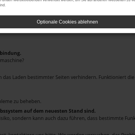
on dritten Werbetreibenden verwendet werden, um Sie auf anderen Webseiten zu ve
ind.
Optionale Cookies ablehnen
rbindung.
hmaschine?
das Laden bestimmter Seiten verhindern. Funktioniert die
bleme zu beheben.
iebssystem auf dem neuesten Stand sind.
tsrisiko, sondern kann auch dazu führen, dass bestimmte Fun