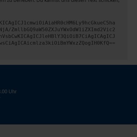
lem zu beheben. Du kannst uns diesen Text schicken,
KICAgICJ1cmwiOiAiaHR0cHM6Ly9hcGkueC5ha
NjA/ZmllbGQ9aW50ZXJuYWxOdW1iZXImd2Vic2
nVsbCwKICAgICJleHBlY3QiOiB7CiAgICAgICJ
wsCiAgICAicmlza3kiOiBmYWxzZQogIH0KfQ==
8.00 Uhr
r