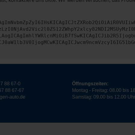
st, kontaktiere uns bitte. Wir werden versuchen, das Prob
AgImNvbmZpZyI6IHsKICAgICJtZXRob2QiOiAiR0VUIiw
zLzI0NjAvd2Vic2l0ZS12ZWhpY2xlcy82NDI2MSUyMzI0
LAogICAgImhlYWRlcnMiOiB7fSwKICAgICJib2R5Ijogb
CJ0aW1lb3V0IjogMCwKICAgICJwcm9ncmVzcyI6IG51bG
7 88 67-0
Öffnungszeiten:
67 88 67-67
Montag - Freitag: 08.00 bis 1
ngen-auto.de
Samstag: 09.00 bis 12.00 Uh