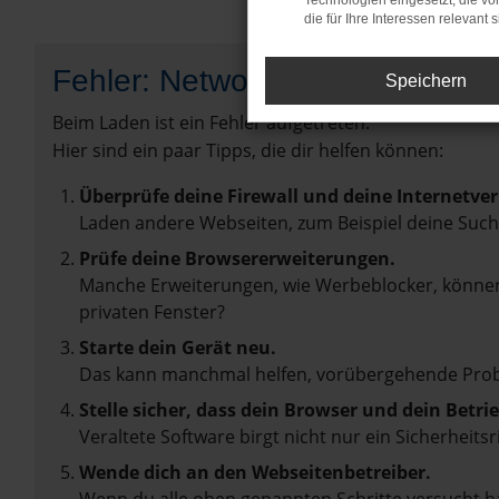
Technologien eingesetzt, die v
die für Ihre Interessen relevant s
Fehler: Network Error
Speichern
Beim Laden ist ein Fehler aufgetreten.
Hier sind ein paar Tipps, die dir helfen können:
Überprüfe deine Firewall und deine Internetve
Laden andere Webseiten, zum Beispiel deine Suc
Prüfe deine Browsererweiterungen.
Manche Erweiterungen, wie Werbeblocker, können 
privaten Fenster?
Starte dein Gerät neu.
Das kann manchmal helfen, vorübergehende Pro
Stelle sicher, dass dein Browser und dein Betr
Veraltete Software birgt nicht nur ein Sicherhei
Wende dich an den Webseitenbetreiber.