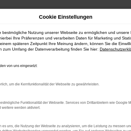
Cookie Einstellungen
ie bestmögliche Nutzung unserer Webseite zu ermöglichen und unsere
hierbei Ihre Präferenzen und verarbeiten Daten für Marketing und Stati
einem späteren Zeitpunkt Ihre Meinung ändern, können Sie die Einwillig
en zum Umfang der Datenverarbeitung finden Sie hier:
Datenschutzerkl
en von uns eingesetzt:
rlich, um die Kernfunktionalität der Webseite zu gewährleisten.
 2 Möglichkeiten. Sehen Sie sich mit Klick auf „Unser Bestand
en und Probefahren. Oder Sie klicken auf den Button Autobörse u
estmögliche Funktionalität der Webseite. Services von Drittanbietern wie Google 
euge können wir dann für Sie beschaffen. Wir freuen uns auf 
eitere werden aktiviert.
Unser Bestand
Autobörse
 es uns, die Nutzung der Webseite zu analysieren, um die Leistung zu messen u