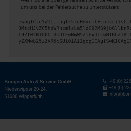
Wenn du alle oben genannten Schritte versucht ha
um uns bei der Fehlersuche zu unterstützen:
ewogICJuYW1lIjogIk5ldHdvcmtFcnJvciIsCi
3MtcHJvZC5hdWRhcmlzLm5ldC92MS9jbGllbnR
l0ZT02NTU0OTRmOTEwNmM5ZTExOTcwNTRhZTAi
yZXNwb25zZVR5cGUiOiAiIgogICAgfSwKICAgI
+49 (0) 226
Bongen Auto & Service GmbH
+49 (0) 22
Niederwipper 20-24,
info(at)bo
51688 Wipperfürth