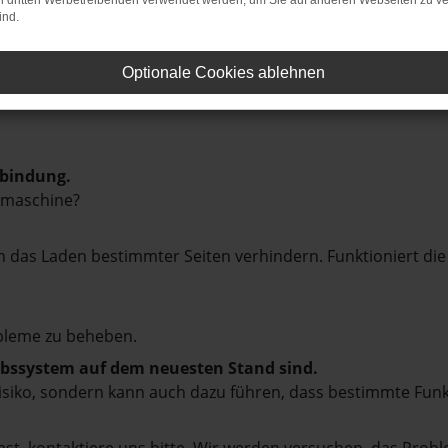
on dritten Werbetreibenden verwendet werden, um Sie auf anderen Webseiten zu ve
ind.
Optionale Cookies ablehnen
rbindung.
hmaschine?
das Laden bestimmter Seiten verhindern. Funktioniert die
bleme zu beheben.
iebssystem auf dem neuesten Stand sind.
tsrisiko, sondern kann auch dazu führen, dass bestimmte Fun