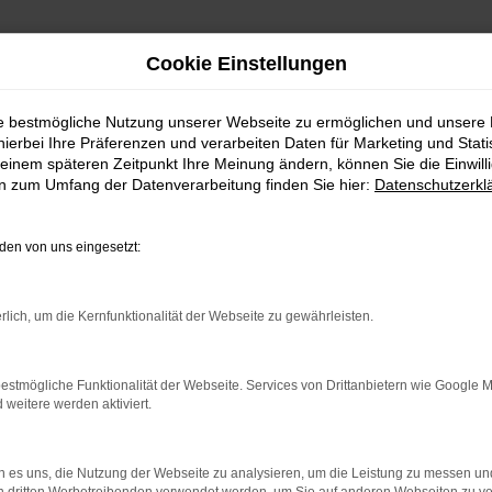
Cookie Einstellungen
ie bestmögliche Nutzung unserer Webseite zu ermöglichen und unsere
hierbei Ihre Präferenzen und verarbeiten Daten für Marketing und Stati
einem späteren Zeitpunkt Ihre Meinung ändern, können Sie die Einwillig
en zum Umfang der Datenverarbeitung finden Sie hier:
Datenschutzerkl
en von uns eingesetzt:
rlich, um die Kernfunktionalität der Webseite zu gewährleisten.
 2 Möglichkeiten. Sehen Sie sich mit Klick auf „Unser Bestand
en und Probefahren. Oder Sie klicken auf den Button Autobörse u
estmögliche Funktionalität der Webseite. Services von Drittanbietern wie Google 
euge können wir dann für Sie beschaffen. Wir freuen uns auf 
eitere werden aktiviert.
Unser Bestand
Autobörse
 es uns, die Nutzung der Webseite zu analysieren, um die Leistung zu messen u