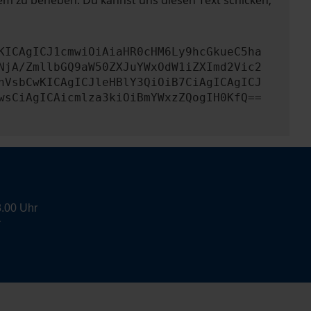
lem zu beheben. Du kannst uns diesen Text schicken,
KICAgICJ1cmwiOiAiaHR0cHM6Ly9hcGkueC5ha
NjA/ZmllbGQ9aW50ZXJuYWxOdW1iZXImd2Vic2
nVsbCwKICAgICJleHBlY3QiOiB7CiAgICAgICJ
wsCiAgICAicmlza3kiOiBmYWxzZQogIH0KfQ==
8.00 Uhr
r