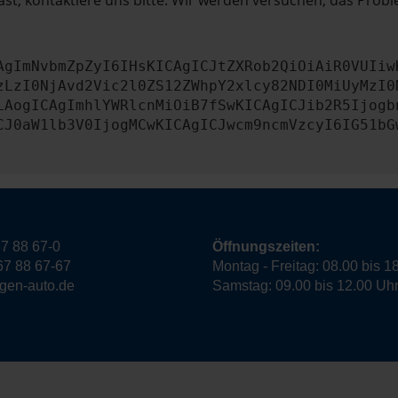
st, kontaktiere uns bitte. Wir werden versuchen, das Prob
AgImNvbmZpZyI6IHsKICAgICJtZXRob2QiOiAiR0VUIiw
zLzI0NjAvd2Vic2l0ZS12ZWhpY2xlcy82NDI0MiUyMzI0
LAogICAgImhlYWRlcnMiOiB7fSwKICAgICJib2R5Ijogb
CJ0aW1lb3V0IjogMCwKICAgICJwcm9ncmVzcyI6IG51bG
7 88 67-0
Öffnungszeiten:
67 88 67-67
Montag - Freitag: 08.00 bis 1
ngen-auto.de
Samstag: 09.00 bis 12.00 Uh