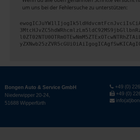
Wenn du alle oben genannten Schritte versucht ha
um uns bei der Fehlersuche zu unterstützen:
ewogICJuYW1lIjogIk5ldHdvcmtFcnJvciIsCi
3MtcHJvZC5hdWRhcmlzLm5ldC92MS9jbGllbnR
l0ZT02NTU0OTRmOTEwNmM5ZTExOTcwNTRhZTAi
yZXNwb25zZVR5cGUiOiAiIgogICAgfSwKICAgI
+49 (0) 226
Bongen Auto & Service GmbH
+49 (0) 22
Niederwipper 20-24,
info(at)bo
51688 Wipperfürth