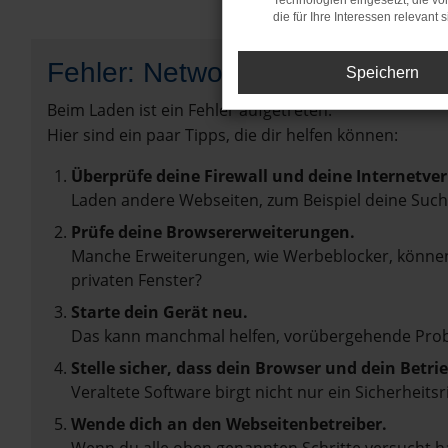
Technologien eingesetzt, die v
die für Ihre Interessen relevant s
Fehler: Network Error
Speichern
Beim Laden ist ein Fehler aufgetreten.
Hier sind ein paar Tipps, die dir helfen können:
Überprüfe deine Firewall und deine Internetve
Laden andere Webseiten, zum Beispiel deine Suc
Prüfe deine Browsererweiterungen.
Manche Erweiterungen, wie Werbeblocker, können 
privaten Fenster?
Starte dein Gerät neu.
Das kann manchmal helfen, vorübergehende Pro
Stelle sicher, dass dein Browser und dein Betr
Veraltete Software birgt nicht nur ein Sicherhei
Wende dich an den Webseitenbetreiber.