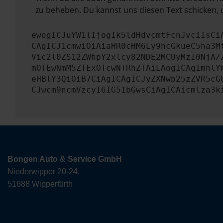
zu beheben. Du kannst uns diesen Text schicken, 
ewogICJuYW1lIjogIk5ldHdvcmtFcnJvciIsCi
CAgICJ1cmwiOiAiaHR0cHM6Ly9hcGkueC5ha3M
Vic2l0ZS12ZWhpY2xlcy82NDE2MCUyMzI0NjA/
mOTEwNmM5ZTExOTcwNTRhZTAiLAogICAgImhlY
eHBlY3QiOiB7CiAgICAgICJyZXNwb25zZVR5cG
CJwcm9ncmVzcyI6IG51bGwsCiAgICAicmlza3k
Bongen Auto & Service GmbH
Niederwipper 20-24,
51688 Wipperfürth