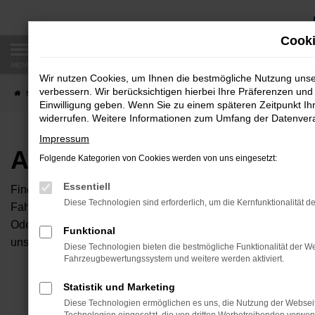
Zum
Hauptinhalt
Cooki
springen
MENÜ
Wir nutzen Cookies, um Ihnen die bestmögliche Nutzung uns
verbessern. Wir berücksichtigen hierbei Ihre Präferenzen und 
Startseite
Fahrzeugangebote
Autobörse
Einwilligung geben. Wenn Sie zu einem späteren Zeitpunkt Ihr
widerrufen. Weitere Informationen zum Umfang der Datenverar
Impressum
Autobörse
Folgende Kategorien von Cookies werden von uns eingesetzt:
Essentiell
Finden Sie Ihren neuen Traumwagen bei uns. Dafür haben Sie 
Diese Technologien sind erforderlich, um die Kernfunktionalität d
Fahrzeuge an, die bei uns auf dem Hof stehen. Dann können S
Oder Sie klicken auf den Button Autobörse und Sie haben Zug
Funktional
unserem Händlernetzwerk. Diese Fahrzeuge können wir dann f
Diese Technologien bieten die bestmögliche Funktionalität der We
Fahrzeugbewertungssystem und weitere werden aktiviert.
Unser B
Statistik und Marketing
Diese Technologien ermöglichen es uns, die Nutzung der Websei