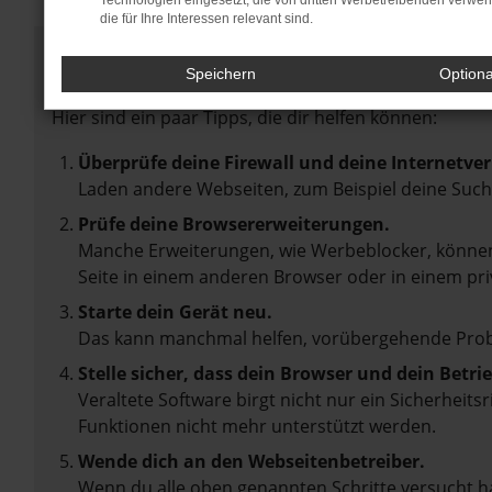
Technologien eingesetzt, die von dritten Werbetreibenden verwe
die für Ihre Interessen relevant sind.
Fehler: Network Error
Speichern
Option
Beim Laden ist ein Fehler aufgetreten.
Hier sind ein paar Tipps, die dir helfen können:
Überprüfe deine Firewall und deine Internetve
Laden andere Webseiten, zum Beispiel deine Suc
Prüfe deine Browsererweiterungen.
Manche Erweiterungen, wie Werbeblocker, können 
Seite in einem anderen Browser oder in einem pri
Starte dein Gerät neu.
Das kann manchmal helfen, vorübergehende Pro
Stelle sicher, dass dein Browser und dein Betr
Veraltete Software birgt nicht nur ein Sicherheit
Funktionen nicht mehr unterstützt werden.
Wende dich an den Webseitenbetreiber.
Wenn du alle oben genannten Schritte versucht ha