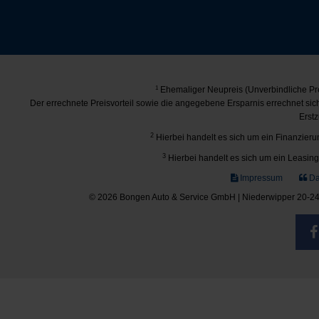
1
Ehemaliger Neupreis (Unverbindliche Pre
Der errechnete Preisvorteil sowie die angegebene Ersparnis errechnet si
Erstz
2
Hierbei handelt es sich um ein Finanzierun
3
Hierbei handelt es sich um ein Leasing-
Impressum
Da
© 2026 Bongen Auto & Service GmbH | Niederwipper 20-24 