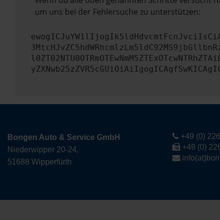
Wenn du alle oben genannten Schritte versucht ha
um uns bei der Fehlersuche zu unterstützen:
ewogICJuYW1lIjogIk5ldHdvcmtFcnJvciIsCi
3MtcHJvZC5hdWRhcmlzLm5ldC92MS9jbGllbnR
l0ZT02NTU0OTRmOTEwNmM5ZTExOTcwNTRhZTAi
yZXNwb25zZVR5cGUiOiAiIgogICAgfSwKICAgI
+49 (0) 226
Bongen Auto & Service GmbH
+49 (0) 22
Niederwipper 20-24,
info(at)bo
51688 Wipperfürth