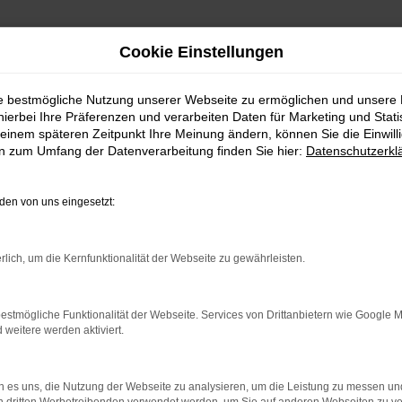
Cookie Einstellungen
ie bestmögliche Nutzung unserer Webseite zu ermöglichen und unsere
hierbei Ihre Präferenzen und verarbeiten Daten für Marketing und Stati
einem späteren Zeitpunkt Ihre Meinung ändern, können Sie die Einwillig
en zum Umfang der Datenverarbeitung finden Sie hier:
Datenschutzerkl
en von uns eingesetzt:
rlich, um die Kernfunktionalität der Webseite zu gewährleisten.
 2 Möglichkeiten. Sehen Sie sich mit Klick auf „Unser Bestand
en und Probefahren. Oder Sie klicken auf den Button Autobörse u
estmögliche Funktionalität der Webseite. Services von Drittanbietern wie Google 
euge können wir dann für Sie beschaffen. Wir freuen uns auf 
eitere werden aktiviert.
Unser Bestand
Autobörse
 es uns, die Nutzung der Webseite zu analysieren, um die Leistung zu messen u