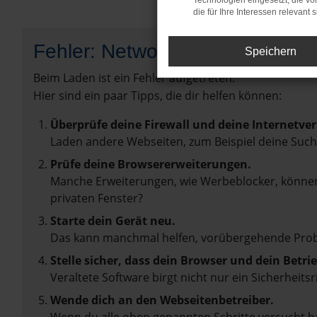
Technologien eingesetzt, die v
die für Ihre Interessen relevant s
Fehler: Network Error
Speichern
Beim Laden ist ein Fehler aufgetreten.
Hier sind ein paar Tipps, die dir helfen können:
Überprüfe deine Firewall und deine Internetve
Laden andere Webseiten, zum Beispiel deine Suc
Prüfe deine Browsererweiterungen.
Manche Erweiterungen, wie Werbeblocker, können 
privaten Fenster?
Starte dein Gerät neu.
Das kann manchmal helfen, vorübergehende Pro
Stelle sicher, dass dein Browser und dein Betr
Veraltete Software birgt nicht nur ein Sicherhei
Wende dich an den Webseitenbetreiber.