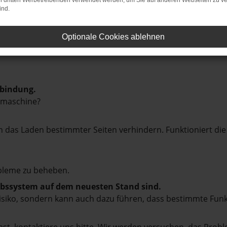
on dritten Werbetreibenden verwendet werden, um Sie auf anderen Webseiten zu ve
ind.
Optionale Cookies ablehnen
rbindung.
hmaschine?
das Laden bestimmter Seiten verhindern. Funktioniert die
bleme zu beheben.
iebssystem auf dem neuesten Stand sind.
tsrisiko, sondern kann auch dazu führen, dass bestimmte Fun