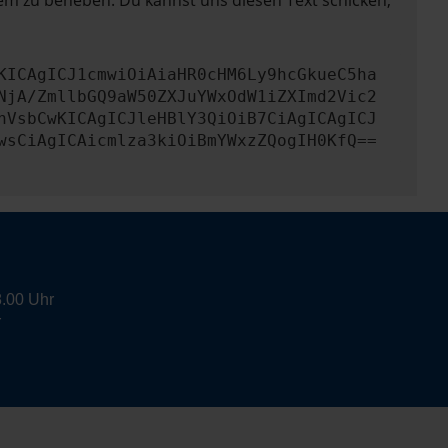
lem zu beheben. Du kannst uns diesen Text schicken,
KICAgICJ1cmwiOiAiaHR0cHM6Ly9hcGkueC5ha
NjA/ZmllbGQ9aW50ZXJuYWxOdW1iZXImd2Vic2
nVsbCwKICAgICJleHBlY3QiOiB7CiAgICAgICJ
wsCiAgICAicmlza3kiOiBmYWxzZQogIH0KfQ==
8.00 Uhr
r