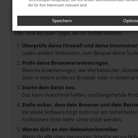
Technologien eingesetzt, die von dritten Werbetreibenden verwe
die für Ihre Interessen relevant sind.
Fehler: Network Error
Speichern
Option
Beim Laden ist ein Fehler aufgetreten.
Hier sind ein paar Tipps, die dir helfen können:
Überprüfe deine Firewall und deine Internetve
Laden andere Webseiten, zum Beispiel deine Suc
Prüfe deine Browsererweiterungen.
Manche Erweiterungen, wie Werbeblocker, können 
Seite in einem anderen Browser oder in einem pri
Starte dein Gerät neu.
Das kann manchmal helfen, vorübergehende Pro
Stelle sicher, dass dein Browser und dein Betr
Veraltete Software birgt nicht nur ein Sicherheit
Funktionen nicht mehr unterstützt werden.
Wende dich an den Webseitenbetreiber.
Wenn du alle oben genannten Schritte versucht ha