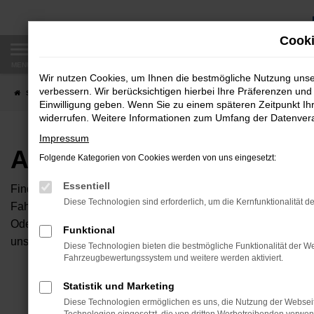
Zum
Hauptinhalt
Cooki
springen
MENÜ
Wir nutzen Cookies, um Ihnen die bestmögliche Nutzung uns
verbessern. Wir berücksichtigen hierbei Ihre Präferenzen und 
Startseite
Fahrzeugangebote
Autobörse
Einwilligung geben. Wenn Sie zu einem späteren Zeitpunkt Ihr
widerrufen. Weitere Informationen zum Umfang der Datenverar
Impressum
Autobörse
Folgende Kategorien von Cookies werden von uns eingesetzt:
Essentiell
Finden Sie Ihren neuen Traumwagen bei uns. Dafür haben Sie 
Diese Technologien sind erforderlich, um die Kernfunktionalität d
Fahrzeuge an, die bei uns auf dem Hof stehen. Dann können S
Oder Sie klicken auf den Button Autobörse und Sie haben Zug
Funktional
unserem Händlernetzwerk. Diese Fahrzeuge können wir dann f
Diese Technologien bieten die bestmögliche Funktionalität der We
Fahrzeugbewertungssystem und weitere werden aktiviert.
Unser B
Statistik und Marketing
Diese Technologien ermöglichen es uns, die Nutzung der Websei