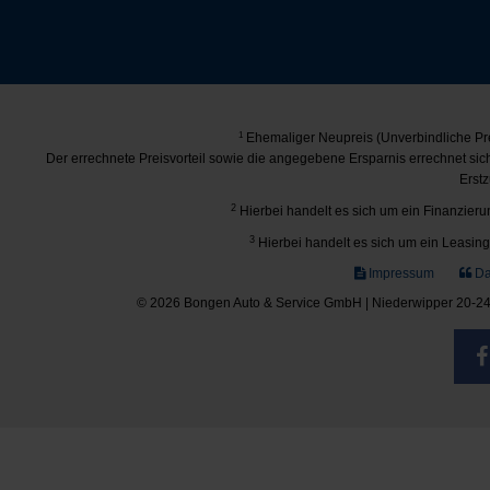
1
Ehemaliger Neupreis (Unverbindliche Pre
Der errechnete Preisvorteil sowie die angegebene Ersparnis errechnet si
Erstz
2
Hierbei handelt es sich um ein Finanzierun
3
Hierbei handelt es sich um ein Leasing-
Impressum
Da
© 2026 Bongen Auto & Service GmbH | Niederwipper 20-24 