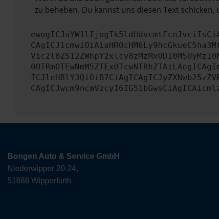
zu beheben. Du kannst uns diesen Text schicken, 
ewogICJuYW1lIjogIk5ldHdvcmtFcnJvciIsCi
CAgICJ1cmwiOiAiaHR0cHM6Ly9hcGkueC5ha3M
Vic2l0ZS12ZWhpY2xlcy8zMzMxODI0MSUyMzI0
0OTRmOTEwNmM5ZTExOTcwNTRhZTAiLAogICAgI
ICJleHBlY3QiOiB7CiAgICAgICJyZXNwb25zZV
CAgICJwcm9ncmVzcyI6IG51bGwsCiAgICAicml
Bongen Auto & Service GmbH
Niederwipper 20-24,
51688 Wipperfürth