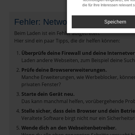
Technologien eingesetzt, die v
die für Ihre Interessen relevant s
Fehler: Network Error
Speichern
Beim Laden ist ein Fehler aufgetreten.
Hier sind ein paar Tipps, die dir helfen können:
Überprüfe deine Firewall und deine Internetve
Laden andere Webseiten, zum Beispiel deine Suc
Prüfe deine Browsererweiterungen.
Manche Erweiterungen, wie Werbeblocker, können 
privaten Fenster?
Starte dein Gerät neu.
Das kann manchmal helfen, vorübergehende Pro
Stelle sicher, dass dein Browser und dein Betr
Veraltete Software birgt nicht nur ein Sicherhei
Wende dich an den Webseitenbetreiber.