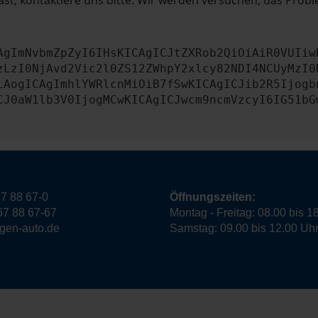
st, kontaktiere uns bitte. Wir werden versuchen, das Prob
AgImNvbmZpZyI6IHsKICAgICJtZXRob2QiOiAiR0VUIiw
zLzI0NjAvd2Vic2l0ZS12ZWhpY2xlcy82NDI4NCUyMzI0
LAogICAgImhlYWRlcnMiOiB7fSwKICAgICJib2R5Ijogb
CJ0aW1lb3V0IjogMCwKICAgICJwcm9ncmVzcyI6IG51bG
7 88 67-0
Öffnungszeiten:
67 88 67-67
Montag - Freitag: 08.00 bis 1
ngen-auto.de
Samstag: 09.00 bis 12.00 Uh