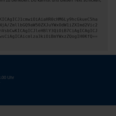
lem zu beheben. Du kannst uns diesen Text schicken,
KICAgICJ1cmwiOiAiaHR0cHM6Ly9hcGkueC5ha
NjA/ZmllbGQ9aW50ZXJuYWxOdW1iZXImd2Vic2
nVsbCwKICAgICJleHBlY3QiOiB7CiAgICAgICJ
wsCiAgICAicmlza3kiOiBmYWxzZQogIH0KfQ==
8.00 Uhr
r