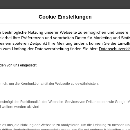
Cookie Einstellungen
ie bestmögliche Nutzung unserer Webseite zu ermöglichen und unsere
hierbei Ihre Präferenzen und verarbeiten Daten für Marketing und Stati
einem späteren Zeitpunkt Ihre Meinung ändern, können Sie die Einwillig
en zum Umfang der Datenverarbeitung finden Sie hier:
Datenschutzerkl
en von uns eingesetzt:
rlich, um die Kernfunktionalität der Webseite zu gewährleisten.
 2 Möglichkeiten. Sehen Sie sich mit Klick auf „Unser Bestand
en und Probefahren. Oder Sie klicken auf den Button Autobörse u
estmögliche Funktionalität der Webseite. Services von Drittanbietern wie Google 
euge können wir dann für Sie beschaffen. Wir freuen uns auf 
eitere werden aktiviert.
Unser Bestand
Autobörse
 es uns, die Nutzung der Webseite zu analysieren, um die Leistung zu messen u