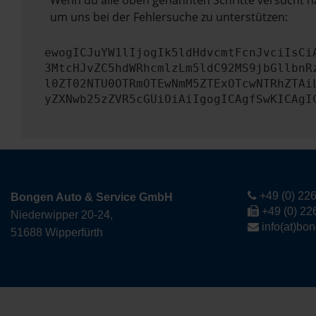
Wenn du alle oben genannten Schritte versucht ha
um uns bei der Fehlersuche zu unterstützen:
ewogICJuYW1lIjogIk5ldHdvcmtFcnJvciIsCi
3MtcHJvZC5hdWRhcmlzLm5ldC92MS9jbGllbnR
l0ZT02NTU0OTRmOTEwNmM5ZTExOTcwNTRhZTAi
yZXNwb25zZVR5cGUiOiAiIgogICAgfSwKICAgI
+49 (0) 226
Bongen Auto & Service GmbH
+49 (0) 22
Niederwipper 20-24,
info(at)bo
51688 Wipperfürth