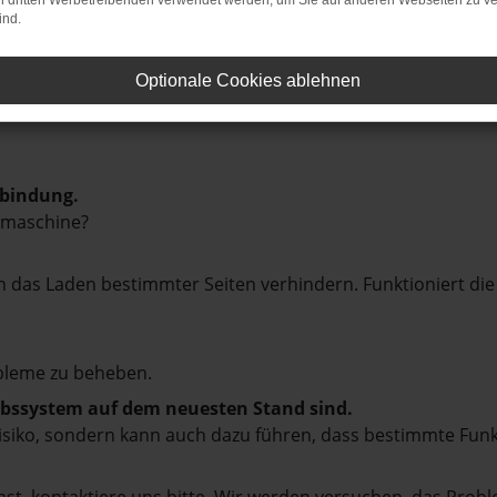
on dritten Werbetreibenden verwendet werden, um Sie auf anderen Webseiten zu ve
ind.
Optionale Cookies ablehnen
rbindung.
hmaschine?
das Laden bestimmter Seiten verhindern. Funktioniert die
bleme zu beheben.
iebssystem auf dem neuesten Stand sind.
tsrisiko, sondern kann auch dazu führen, dass bestimmte Fun