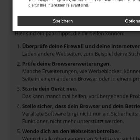
Technologien eingesetzt, die von dritten Werbetreibenden verwe
die für Ihre Interessen relevant sind.
Fehler: Network Error
Speichern
Option
Beim Laden ist ein Fehler aufgetreten.
Hier sind ein paar Tipps, die dir helfen können:
Überprüfe deine Firewall und deine Internetve
Laden andere Webseiten, zum Beispiel deine Suc
Prüfe deine Browsererweiterungen.
Manche Erweiterungen, wie Werbeblocker, können 
Seite in einem anderen Browser oder in einem pri
Starte dein Gerät neu.
Das kann manchmal helfen, vorübergehende Pro
Stelle sicher, dass dein Browser und dein Betr
Veraltete Software birgt nicht nur ein Sicherheit
Funktionen nicht mehr unterstützt werden.
Wende dich an den Webseitenbetreiber.
Wenn du alle oben genannten Schritte versucht ha