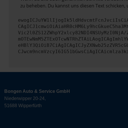
zu beheben. Du kannst uns diesen Text schicken, 
ewogICJuYW1lIjogIk5ldHdvcmtFcnJvciIsCi
CAgICJ1cmwiOiAiaHR0cHM6Ly9hcGkueC5ha3M
Vic2l0ZS12ZWhpY2xlcy82NDI4NSUyMzI0NjA/
mOTEwNmM5ZTExOTcwNTRhZTAiLAogICAgImhlY
eHBlY3QiOiB7CiAgICAgICJyZXNwb25zZVR5cG
CJwcm9ncmVzcyI6IG51bGwsCiAgICAicmlza3k
Bongen Auto & Service GmbH
Niederwipper 20-24,
51688 Wipperfürth