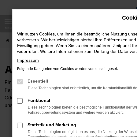
Zum
Hauptinhalt
Cooki
springen
MENÜ
Wir nutzen Cookies, um Ihnen die bestmögliche Nutzung uns
verbessern. Wir berücksichtigen hierbei Ihre Präferenzen und 
Startseite
Fahrzeugangebote
Autobörse
Einwilligung geben. Wenn Sie zu einem späteren Zeitpunkt Ihr
widerrufen. Weitere Informationen zum Umfang der Datenverar
Impressum
Autobörse
Folgende Kategorien von Cookies werden von uns eingesetzt:
Essentiell
Finden Sie Ihren neuen Traumwagen bei uns. Dafür haben Sie 
Diese Technologien sind erforderlich, um die Kernfunktionalität d
Fahrzeuge an, die bei uns auf dem Hof stehen. Dann können S
Oder Sie klicken auf den Button Autobörse und Sie haben Zug
Funktional
unserem Händlernetzwerk. Diese Fahrzeuge können wir dann f
Diese Technologien bieten die bestmögliche Funktionalität der We
Fahrzeugbewertungssystem und weitere werden aktiviert.
Unser B
Statistik und Marketing
Diese Technologien ermöglichen es uns, die Nutzung der Websei