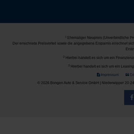
1
Ehemaliger Neupreis (Unverbindliche Pre
Der errechnete Preisvorteil sowie die angegebene Ersparnis errechnet si
Erstz
2
Hierbei handelt es sich um ein Finanzierun
3
Hierbei handelt es sich um ein Leasing-
Impressum
Da
© 2026 Bongen Auto & Service GmbH | Niederwipper 20-24 