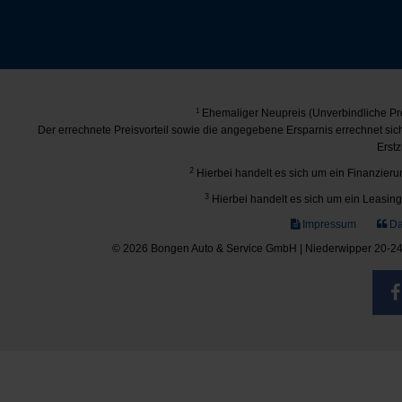
1
Ehemaliger Neupreis (Unverbindliche Pre
Der errechnete Preisvorteil sowie die angegebene Ersparnis errechnet si
Erstz
2
Hierbei handelt es sich um ein Finanzierun
3
Hierbei handelt es sich um ein Leasing-
Impressum
Da
© 2026 Bongen Auto & Service GmbH | Niederwipper 20-24 