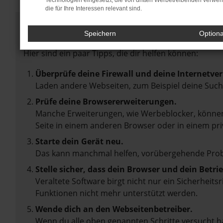
Technologien eingesetzt, die von dritten Werbetreibenden verwe
die für Ihre Interessen relevant sind.
Fehler: Network Error
Speichern
Option
Beim Laden ist ein Fehler aufgetreten.
Hier sind ein paar Tipps, die dir helfen können:
Überprüfe deine Firewall und deine Internetve
Laden andere Webseiten, zum Beispiel deine Suc
Prüfe deine Browsererweiterungen.
Manche Erweiterungen, wie Werbeblocker, können 
Seite in einem anderen Browser oder in einem pri
Starte dein Gerät neu.
Das kann manchmal helfen, vorübergehende Pro
Stelle sicher, dass dein Browser und dein Betr
Veraltete Software birgt nicht nur ein Sicherheit
Funktionen nicht mehr unterstützt werden.
Wende dich an den Webseitenbetreiber.
Wenn du alle oben genannten Schritte versucht ha