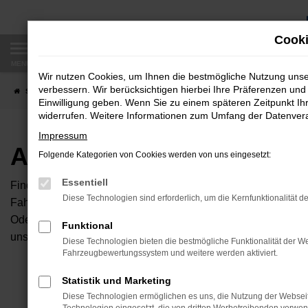
Zum
Hauptinhalt
Cooki
springen
MENÜ
Wir nutzen Cookies, um Ihnen die bestmögliche Nutzung uns
verbessern. Wir berücksichtigen hierbei Ihre Präferenzen und 
Startseite
Fahrzeugangebote
Autobörse
Einwilligung geben. Wenn Sie zu einem späteren Zeitpunkt Ihr
widerrufen. Weitere Informationen zum Umfang der Datenverar
Impressum
Autobörse
Folgende Kategorien von Cookies werden von uns eingesetzt:
Essentiell
Finden Sie Ihren neuen Traumwagen bei uns. Dafür haben Sie 
Diese Technologien sind erforderlich, um die Kernfunktionalität d
Fahrzeuge an, die bei uns auf dem Hof stehen. Dann können S
Oder Sie klicken auf den Button Autobörse und Sie haben Zug
Funktional
unserem Händlernetzwerk. Diese Fahrzeuge können wir dann f
Diese Technologien bieten die bestmögliche Funktionalität der We
Fahrzeugbewertungssystem und weitere werden aktiviert.
Unser B
Statistik und Marketing
Diese Technologien ermöglichen es uns, die Nutzung der Websei