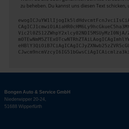
zu beheben. Du kannst uns diesen Text schicken, 
ewogICJuYW1lIjogIk5ldHdvcmtFcnJvciIsCi
CAgICJ1cmwiOiAiaHR0cHM6Ly9hcGkueC5ha3M
Vic2l0ZS12ZWhpY2xlcy82NDI5MSUyMzI0NjA/
mOTEwNmM5ZTExOTcwNTRhZTAiLAogICAgImhlY
eHBlY3QiOiB7CiAgICAgICJyZXNwb25zZVR5cG
CJwcm9ncmVzcyI6IG51bGwsCiAgICAicmlza3k
Bongen Auto & Service GmbH
Niederwipper 20-24,
51688 Wipperfürth