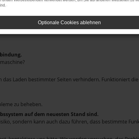
on dritten Werbetreibenden verwendet werden, um Sie auf anderen Webseiten zu ve
ind.
Optionale Cookies ablehnen
rbindung.
hmaschine?
das Laden bestimmter Seiten verhindern. Funktioniert die
bleme zu beheben.
iebssystem auf dem neuesten Stand sind.
tsrisiko, sondern kann auch dazu führen, dass bestimmte Fun