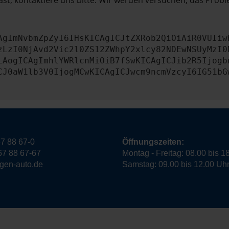
st, kontaktiere uns bitte. Wir werden versuchen, das Prob
AgImNvbmZpZyI6IHsKICAgICJtZXRob2QiOiAiR0VUIiw
zLzI0NjAvd2Vic2l0ZS12ZWhpY2xlcy82NDEwNSUyMzI0
LAogICAgImhlYWRlcnMiOiB7fSwKICAgICJib2R5Ijogb
CJ0aW1lb3V0IjogMCwKICAgICJwcm9ncmVzcyI6IG51bG
7 88 67-0
Öffnungszeiten:
67 88 67-67
Montag - Freitag: 08.00 bis 1
ngen-auto.de
Samstag: 09.00 bis 12.00 Uh