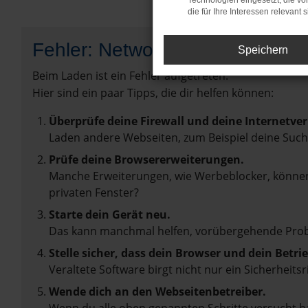
Technologien eingesetzt, die v
die für Ihre Interessen relevant s
Fehler: Network Error
Speichern
Beim Laden ist ein Fehler aufgetreten.
Hier sind ein paar Tipps, die dir helfen können:
Überprüfe deine Firewall und deine Internetve
Laden andere Webseiten, zum Beispiel deine Suc
Prüfe deine Browsererweiterungen.
Manche Erweiterungen, wie Werbeblocker, können 
privaten Fenster?
Starte dein Gerät neu.
Das kann manchmal helfen, vorübergehende Pro
Stelle sicher, dass dein Browser und dein Betr
Veraltete Software birgt nicht nur ein Sicherhei
Wende dich an den Webseitenbetreiber.