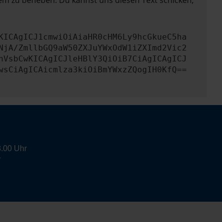
lem zu beheben. Du kannst uns diesen Text schicken,
KICAgICJ1cmwiOiAiaHR0cHM6Ly9hcGkueC5ha
NjA/ZmllbGQ9aW50ZXJuYWxOdW1iZXImd2Vic2
nVsbCwKICAgICJleHBlY3QiOiB7CiAgICAgICJ
wsCiAgICAicmlza3kiOiBmYWxzZQogIH0KfQ==
8.00 Uhr
r