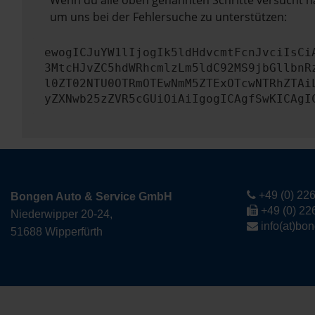
Wenn du alle oben genannten Schritte versucht ha
um uns bei der Fehlersuche zu unterstützen:
ewogICJuYW1lIjogIk5ldHdvcmtFcnJvciIsCi
3MtcHJvZC5hdWRhcmlzLm5ldC92MS9jbGllbnR
l0ZT02NTU0OTRmOTEwNmM5ZTExOTcwNTRhZTAi
yZXNwb25zZVR5cGUiOiAiIgogICAgfSwKICAgI
+49 (0) 226
Bongen Auto & Service GmbH
+49 (0) 22
Niederwipper 20-24,
info(at)bo
51688 Wipperfürth