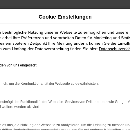
Cookie Einstellungen
ie bestmögliche Nutzung unserer Webseite zu ermöglichen und unsere
hierbei Ihre Präferenzen und verarbeiten Daten für Marketing und Stati
einem späteren Zeitpunkt Ihre Meinung ändern, können Sie die Einwillig
en zum Umfang der Datenverarbeitung finden Sie hier:
Datenschutzerkl
en von uns eingesetzt:
rlich, um die Kernfunktionalität der Webseite zu gewährleisten.
 2 Möglichkeiten. Sehen Sie sich mit Klick auf „Unser Bestand
en und Probefahren. Oder Sie klicken auf den Button Autobörse u
estmögliche Funktionalität der Webseite. Services von Drittanbietern wie Google 
euge können wir dann für Sie beschaffen. Wir freuen uns auf 
eitere werden aktiviert.
Unser Bestand
Autobörse
 es uns, die Nutzung der Webseite zu analysieren, um die Leistung zu messen u