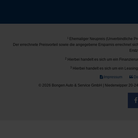
1
Ehemaliger Neupreis (Unverbindliche Pre
Der errechnete Preisvorteil sowie die angegebene Ersparnis errechnet si
Erstz
2
Hierbei handelt es sich um ein Finanzierun
3
Hierbei handelt es sich um ein Leasing-
Impressum
Da
© 2026 Bongen Auto & Service GmbH | Niederwipper 20-24 