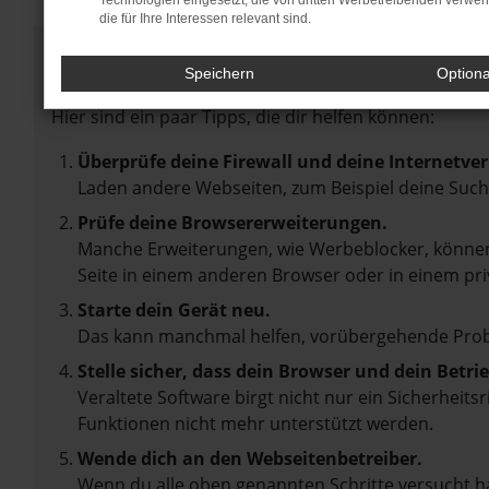
Technologien eingesetzt, die von dritten Werbetreibenden verwe
die für Ihre Interessen relevant sind.
Fehler: Network Error
Speichern
Option
Beim Laden ist ein Fehler aufgetreten.
Hier sind ein paar Tipps, die dir helfen können:
Überprüfe deine Firewall und deine Internetve
Laden andere Webseiten, zum Beispiel deine Suc
Prüfe deine Browsererweiterungen.
Manche Erweiterungen, wie Werbeblocker, können 
Seite in einem anderen Browser oder in einem pri
Starte dein Gerät neu.
Das kann manchmal helfen, vorübergehende Pro
Stelle sicher, dass dein Browser und dein Betr
Veraltete Software birgt nicht nur ein Sicherheit
Funktionen nicht mehr unterstützt werden.
Wende dich an den Webseitenbetreiber.
Wenn du alle oben genannten Schritte versucht ha