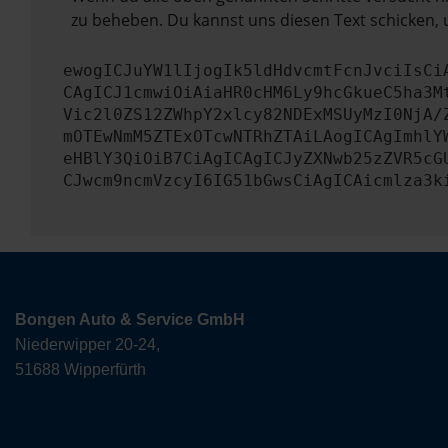
zu beheben. Du kannst uns diesen Text schicken, 
ewogICJuYW1lIjogIk5ldHdvcmtFcnJvciIsCi
CAgICJ1cmwiOiAiaHR0cHM6Ly9hcGkueC5ha3M
Vic2l0ZS12ZWhpY2xlcy82NDExMSUyMzI0NjA/
mOTEwNmM5ZTExOTcwNTRhZTAiLAogICAgImhlY
eHBlY3QiOiB7CiAgICAgICJyZXNwb25zZVR5cG
CJwcm9ncmVzcyI6IG51bGwsCiAgICAicmlza3k
Bongen Auto & Service GmbH
Niederwipper 20-24,
51688 Wipperfürth