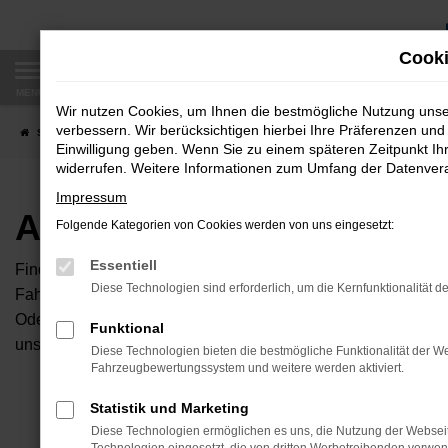
Zum
Hauptinhalt
Cooki
springen
MENÜ
Wir nutzen Cookies, um Ihnen die bestmögliche Nutzung uns
verbessern. Wir berücksichtigen hierbei Ihre Präferenzen und 
Startseite
Fahrzeugangebote
Autobörse
Einwilligung geben. Wenn Sie zu einem späteren Zeitpunkt Ihr
widerrufen. Weitere Informationen zum Umfang der Datenverar
Impressum
Autobörse
Folgende Kategorien von Cookies werden von uns eingesetzt:
Essentiell
Finden Sie Ihren neuen Traumwagen bei uns. Dafür haben Sie 
Diese Technologien sind erforderlich, um die Kernfunktionalität d
Fahrzeuge an, die bei uns auf dem Hof stehen. Dann können S
Oder Sie klicken auf den Button Autobörse und Sie haben Zug
Funktional
unserem Händlernetzwerk. Diese Fahrzeuge können wir dann f
Diese Technologien bieten die bestmögliche Funktionalität der We
Fahrzeugbewertungssystem und weitere werden aktiviert.
Unser B
Statistik und Marketing
Diese Technologien ermöglichen es uns, die Nutzung der Websei