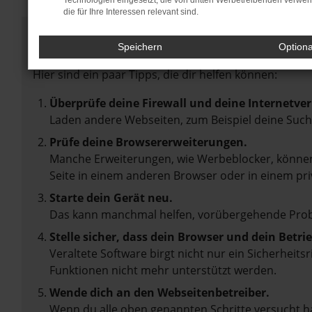
Technologien eingesetzt, die von dritten Werbetreibenden verwe
die für Ihre Interessen relevant sind.
Fehler: Network Error
Speichern
Option
Beim Laden ist ein Fehler aufgetreten.
Hier sind ein paar Tipps, die dir helfen können:
Überprüfe deine Firewall und deine Internetve
Laden andere Webseiten, zum Beispiel deine Suc
Prüfe deine Browsererweiterungen.
Manche Erweiterungen, wie Werbeblocker, können 
Seite in einem anderen Browser oder in einem pri
Starte dein Gerät neu.
Das kann manchmal helfen, vorübergehende Pro
Stelle sicher, dass dein Browser und dein Betr
Veraltete Software birgt nicht nur ein Sicherheit
Funktionen nicht mehr unterstützt werden.
Wende dich an den Webseitenbetreiber.
Wenn du alle oben genannten Schritte versucht ha