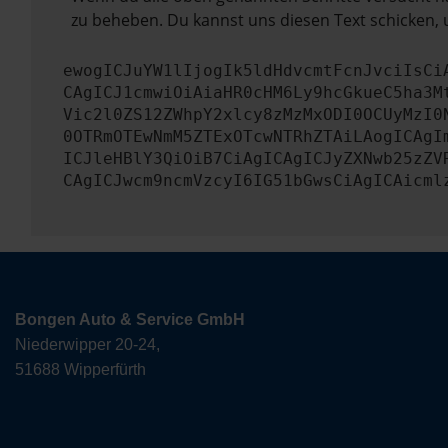
zu beheben. Du kannst uns diesen Text schicken, 
ewogICJuYW1lIjogIk5ldHdvcmtFcnJvciIsCi
CAgICJ1cmwiOiAiaHR0cHM6Ly9hcGkueC5ha3M
Vic2l0ZS12ZWhpY2xlcy8zMzMxODI0OCUyMzI0
0OTRmOTEwNmM5ZTExOTcwNTRhZTAiLAogICAgI
ICJleHBlY3QiOiB7CiAgICAgICJyZXNwb25zZV
CAgICJwcm9ncmVzcyI6IG51bGwsCiAgICAicml
Bongen Auto & Service GmbH
Niederwipper 20-24,
51688 Wipperfürth