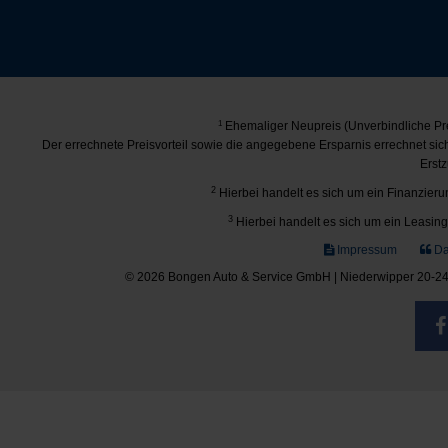
1
Ehemaliger Neupreis (Unverbindliche Pre
Der errechnete Preisvorteil sowie die angegebene Ersparnis errechnet si
Erstz
2
Hierbei handelt es sich um ein Finanzierun
3
Hierbei handelt es sich um ein Leasing-
Impressum
Da
© 2026 Bongen Auto & Service GmbH | Niederwipper 20-24 