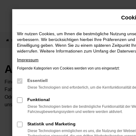
Zum
Hauptinhalt
Cooki
springen
Wir nutzen Cookies, um Ihnen die bestmögliche Nutzung uns
verbessern. Wir berücksichtigen hierbei Ihre Präferenzen und 
Startseite
Fahrzeugangebote
Autobörse
Einwilligung geben. Wenn Sie zu einem späteren Zeitpunkt Ihr
widerrufen. Weitere Informationen zum Umfang der Datenverar
Impressum
Autobörse
Folgende Kategorien von Cookies werden von uns eingesetzt:
Essentiell
Finden Sie Ihren neuen Traumwagen bei uns. Dafür haben Sie 
Diese Technologien sind erforderlich, um die Kernfunktionalität d
Fahrzeuge an, die bei uns auf dem Hof stehen. Dann können S
Oder Sie klicken auf den Button Autobörse und Sie haben Zug
Funktional
unserem Händlernetzwerk. Diese Fahrzeuge können wir dann f
Diese Technologien bieten die bestmögliche Funktionalität der We
Fahrzeugbewertungssystem und weitere werden aktiviert.
Unser B
Statistik und Marketing
Diese Technologien ermöglichen es uns, die Nutzung der Websei